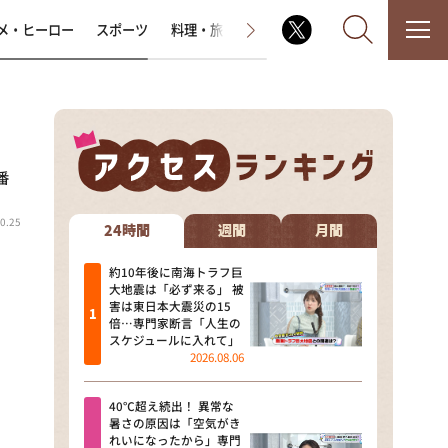
メ・ヒーロー
スポーツ
料理・旅
ラジオ番組
その他
番
なるみ・岡村の過ぎるTV
0.25
相席食堂
24時間
週間
月間
これ余談なんですけど・・・
約10年後に南海トラフ巨
大地震は「必ず来る」 被
害は東日本大震災の15
～人生密着トークバラエティ！
倍…専門家断言「人生の
～ やすとものいたって真剣です
スケジュールに入れて」
2026.08.06
探偵！ナイトスクープ
40℃超え続出！ 異常な
news おかえり
暑さの原因は「空気がき
れいになったから」専門