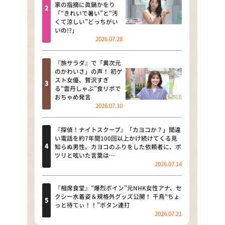
河合＆A.B.C-Z塚田×福井アナ
家の指摘に眞鍋かをり
「“きれいで暑い”と“汚
「なんでやねん！？」（news お
くて涼しい”どっちがい
かえり）
いの!?」
2026.07.28
DAIGOも台所 ～きょうの献立 何
にする？～
『旅サラダ』で「異次元
のかわいさ」の声！ 初ゲ
本日はダイアンなり！シーズン２
スト女優、贅沢すぎ
る“雲丹しゃぶ”食リポで
朝だ！生です旅サラダ
おちゃめ発言
2026.07.10
教えて！ニュースライブ 正義の
ミカタ
『探偵！ナイトスクープ』「カヨコか？」間違
い電話を約7年間100回以上かけ続けてくる見
ＬＩＦＥ～夢のカタチ～
知らぬ男性。カヨコのふりをした依頼者に、ポ
ツリと呟いた言葉は…
2026.07.14
新婚さんいらっしゃい！
ポツンと一軒家
『相席食堂』“爆烈ボイン”元NHK女性アナ、セ
クシー水着姿＆規格外グッズ公開！ 千鳥“ちょ
っと待てぃ！！”ボタン連打
ザキ山小屋本館
2026.07.21