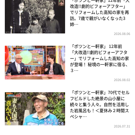
改造!!劇的ビフォーアフター」
でリフォームした高知の家を再
訪。7歳で親がいなくなった3
姉…
2026.08.06
「ポツンと一軒家」 12年前
「大改造!!劇的ビフォーアフタ
ー」でリフォームした高知の家
が登場！ 秘境の一軒家に宿る、
３…
2026.08.02
「ポツンと一軒家」70代でセル
フビルドした絶景の山小屋に
続々と集う人々。自然を活用し
た岩風呂も！＜夏休み２時間ス
ペシャ…
2026.07.31