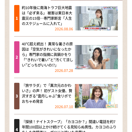
約10年後に南海トラフ巨大地震
は「必ず来る」 被害は東日本大
震災の15倍…専門家断言「人生
のスケジュールに入れて」
2026.08.06
40℃超え続出！ 異常な暑さの原
因は「空気がきれいになったか
ら」専門家の指摘に眞鍋かをり
「“きれいで暑い”と“汚くて涼し
い”どっちがいいの!?」
2026.07.28
『旅サラダ』で「異次元のかわ
いさ」の声！ 初ゲスト女優、贅
沢すぎる“雲丹しゃぶ”食リポで
おちゃめ発言
2026.07.10
『探偵！ナイトスクープ』「カヨコか？」間違い電話を約7
年間100回以上かけ続けてくる見知らぬ男性。カヨコのふり