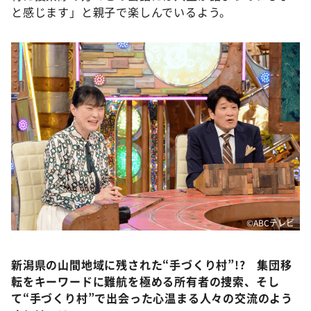
DAIGOも台所 ～きょうの献立 何にする？～
と感じます」と親子で楽しんでいるよう。
本日はダイアンなり！シーズン２
朝だ！生です旅サラダ
教えて！ニュースライブ 正義のミカタ
ＬＩＦＥ～夢のカタチ～
新婚さんいらっしゃい！
ポツンと一軒家
ザキ山小屋本館
ぺこぱのまるスポ
アナ回覧板
©ABCテレビ
新潟県の山間地域に残された“手づくり村”!? 集団移
転をキーワードに難航を極める所有者の捜索、そし
て“手づくり村”で出会った心温まる人々の交流のよう