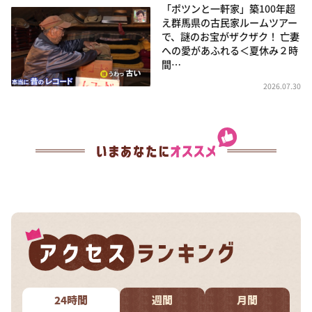
「ポツンと一軒家」築100年超
え群馬県の古民家ルームツアー
で、謎のお宝がザクザク！ 亡妻
への愛があふれる＜夏休み２時
間…
2026.07.30
24時間
週間
月間