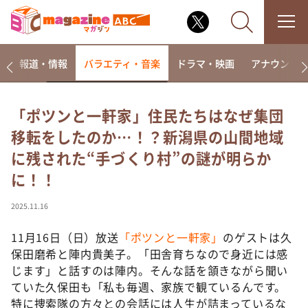
ー
報道・情報
バラエティ・音楽
ドラマ・映画
アナウンサ
「ポツンと一軒家」住民たちはなぜ集団
移転をしたのか…！？新潟県の山間地域
なるみ・岡村の過ぎるTV
に残された“手づくり村”の謎が明らか
相席食堂
に！！
これ余談なんですけど・・・
～人生密着トークバラエティ！～ やすとものいたっ
2025.11.16
て真剣です
11月16日（日）放送
「ポツンと一軒家」
のゲストは久
探偵！ナイトスクープ
保田磨希と陣内貴美子。「田舎育ちなので身近には感
news おかえり
じます」と話すのは陣内。そんな話を頷きながら聞い
河合＆A.B.C-Z塚田×福井アナ「なんでやねん！？」
ていた久保田も「私も毎週、家族で観ているんです。
（news おかえり）
特に捜索隊の方々との会話には人生が詰まっているな