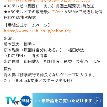
『修学旅行で仲良くないグループに入りました』
ABCテレビ（関西ローカル）毎週土曜深夜1時放送
★ABCテレビでの放送後、
TVer
・ABEMAで見逃し配信
FODでは独占配信！
【番組公式ホームページ】
https://www.asahi.co.jp/schooltrip
出演：
藤本洸大 簡秀吉
桜木雅哉（原因は自分にある。） 福田歩汰
（DXTEEN） 清水海李
水戸由菜 山田健人 相羽星良 彩香 泉有乃 ほか
原作：
隠木鶉『修学旅行で仲良くないグループに入りまし
た』（BeLuck文庫／スターツ出版刊）