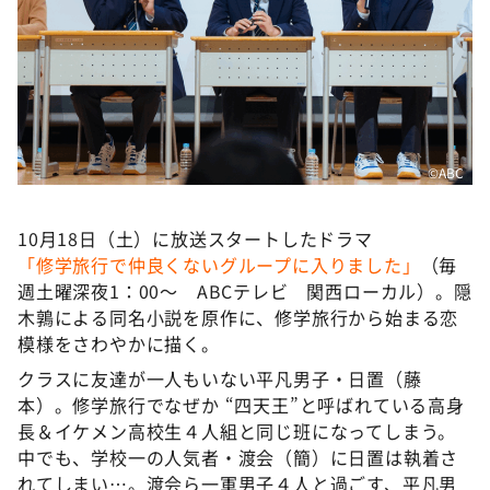
DAIGOも台所 ～きょうの献立 何にする？～
本日はダイアンなり！シーズン２
朝だ！生です旅サラダ
教えて！ニュースライブ 正義のミカタ
ＬＩＦＥ～夢のカタチ～
©ABC
新婚さんいらっしゃい！
ポツンと一軒家
10月18日（土）に放送スタートしたドラマ
「修学旅行で仲良くないグループに入りました」
（毎
ザキ山小屋本館
週土曜深夜1：00～ ABCテレビ 関西ローカル）。隠
ぺこぱのまるスポ
木鶉による同名小説を原作に、修学旅行から始まる恋
模様をさわやかに描く。
アナ回覧板
クラスに友達が一人もいない平凡男子・日置（藤
本）。修学旅行でなぜか “四天王”と呼ばれている高身
長＆イケメン高校生４人組と同じ班になってしまう。
中でも、学校一の人気者・渡会（簡）に日置は執着さ
れてしまい…。渡会ら一軍男子４人と過ごす、平凡男