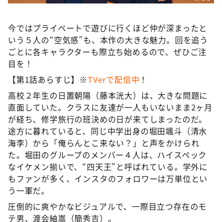
今ではプライベートで遊びに行くほど仲が深まったと
いう５人の“空気感”も、本作の大きな魅力。回を追う
ごとに各キャラクターも際立ち始めるので、ぜひご注
目を！
【第1話あらすじ】※
TVerで配信中
！
高校２年生の日置朝陽（藤本洸大）は、大きな問題に
直面していた。クラスに友達が一人もいないまま2ヶ月
が経ち、修学旅行の班決めの日が来てしまったのだ。
途方に暮れていると、同じ中学出身の堀田颯斗（清水
海李）から「俺らんとこ来ない？」と声をかけられ
た。堀田のグループのメンバー４人は、ハイスペック
なイケメン揃いで、“四天王”と呼ばれている。学外に
もファンが多く、インスタのフォロワーは万単位とい
う一軍だ。
圧倒的に爽やかなビジュアルで、一際目立つ存在のモ
テ男、渡会紬嵩（簡秀吉）。