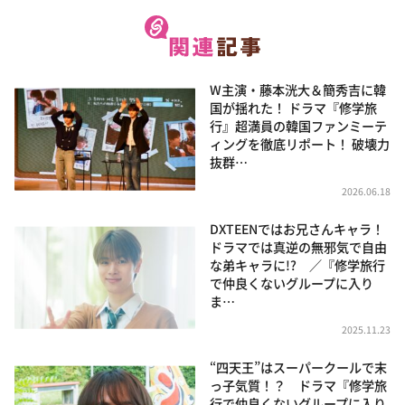
W主演・藤本洸大＆簡秀吉に韓
国が揺れた！ ドラマ『修学旅
行』超満員の韓国ファンミーテ
ィングを徹底リポート！ 破壊力
抜群…
2026.06.18
DXTEENではお兄さんキャラ！
ドラマでは真逆の無邪気で自由
な弟キャラに!? ／『修学旅行
で仲良くないグループに入り
ま…
2025.11.23
“四天王”はスーパークールで末
っ子気質！？ ドラマ『修学旅
行で仲良くないグループに入り