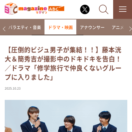
報
バラエティ・音楽
ドラマ・映画
アナウンサー
アニメ・
【圧倒的ビジュ男子が集結！！】藤本洸
大＆簡秀吉が撮影中のドキドキを告白！
なるみ・岡村の過ぎるTV
／ドラマ「修学旅行で仲良くないグルー
相席食堂
プに入りました」
これ余談なんですけど・・・
～人生密着トークバラエティ！～ やすとものいたっ
2025.10.23
て真剣です
探偵！ナイトスクープ
news おかえり
河合＆A.B.C-Z塚田×福井アナ「なんでやねん！？」
（news おかえり）