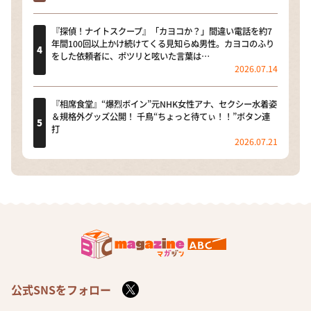
『探偵！ナイトスクープ』「カヨコか？」間違い電話を約7
年間100回以上かけ続けてくる見知らぬ男性。カヨコのふり
をした依頼者に、ポツリと呟いた言葉は…
2026.07.14
『相席食堂』“爆烈ボイン”元NHK女性アナ、セクシー水着姿
＆規格外グッズ公開！ 千鳥“ちょっと待てぃ！！”ボタン連
打
2026.07.21
公式SNSをフォロー