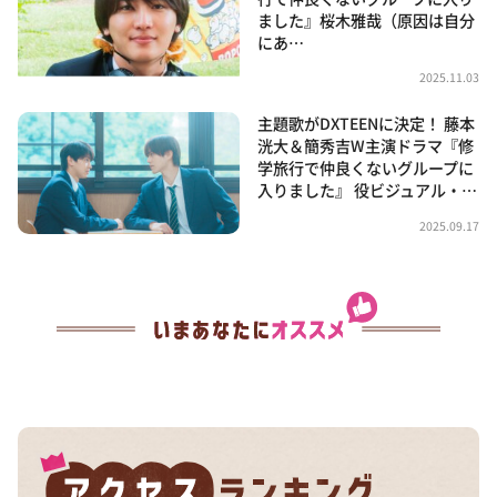
ました』桜木雅哉（原因は自分
にあ…
2025.11.03
主題歌がDXTEENに決定！ 藤本
洸大＆簡秀吉W主演ドラマ『修
学旅行で仲良くないグループに
入りました』 役ビジュアル・…
2025.09.17