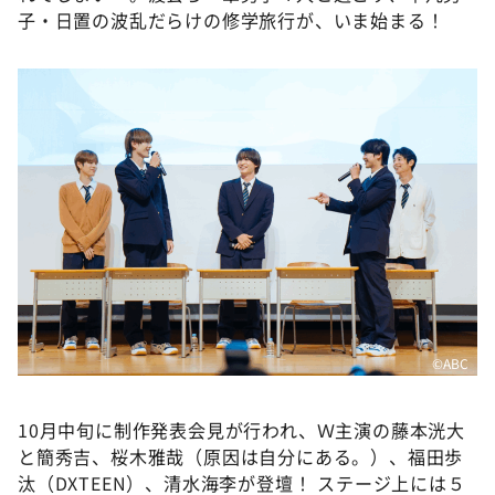
子・日置の波乱だらけの修学旅行が、いま始まる！
©ABC
10月中旬に制作発表会見が行われ、Ｗ主演の藤本洸大
と簡秀吉、桜木雅哉（原因は自分にある。）、福田歩
汰（DXTEEN）、清水海李が登壇！ ステージ上には５