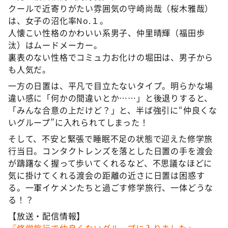
クールで近寄りがたい雰囲気の守崎尚哉（桜木雅哉）
は、女子の沼化率No.１。
人懐こい性格のかわいい系男子、仲里晴輝（福田歩
汰）はムードメーカー。
裏表のない性格でコミュ力お化けの堀田は、男子から
も人気だ。
一方の日置は、平凡で目立たないタイプ。明らかな場
違い感に「何かの間違いとか……」と後退りすると、
「みんな合意の上だけど？」と、半ば強引に“仲良くな
いグループ”に入れられてしまった！
そして、不安と緊張で睡眠不足の状態で迎えた修学旅
行当日。コンタクトレンズを落とした日置の手を渡会
が躊躇なく握って歩いてくれるなど、不思議なほどに
気に掛けてくれる渡会の距離の近さに日置は困惑す
る。一軍イケメンたちと過ごす修学旅行、一体どうな
る！？
【放送・配信情報】