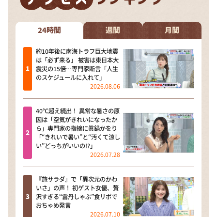
24時間
週間
月間
約10年後に南海トラフ巨大地震
は「必ず来る」 被害は東日本大
震災の15倍…専門家断言「人生
のスケジュールに入れて」
2026.08.06
40℃超え続出！ 異常な暑さの原
因は「空気がきれいになったか
ら」専門家の指摘に眞鍋かをり
「“きれいで暑い”と“汚くて涼し
い”どっちがいいの!?」
2026.07.28
『旅サラダ』で「異次元のかわ
いさ」の声！ 初ゲスト女優、贅
沢すぎる“雲丹しゃぶ”食リポで
おちゃめ発言
2026.07.10