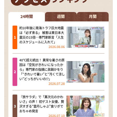
DAIGOも台所 ～きょうの献立 何にする？～
本日はダイアンなり！シーズン２
24時間
週間
月間
朝だ！生です旅サラダ
約10年後に南海トラフ巨大地震
教えて！ニュースライブ 正義のミカタ
は「必ず来る」 被害は東日本大
震災の15倍…専門家断言「人生
ＬＩＦＥ～夢のカタチ～
のスケジュールに入れて」
2026.08.06
新婚さんいらっしゃい！
ポツンと一軒家
40℃超え続出！ 異常な暑さの原
因は「空気がきれいになったか
ザキ山小屋本館
ら」専門家の指摘に眞鍋かをり
ぺこぱのまるスポ
「“きれいで暑い”と“汚くて涼し
い”どっちがいいの!?」
アナ回覧板
2026.07.28
『旅サラダ』で「異次元のかわ
いさ」の声！ 初ゲスト女優、贅
沢すぎる“雲丹しゃぶ”食リポで
おちゃめ発言
2026.07.10