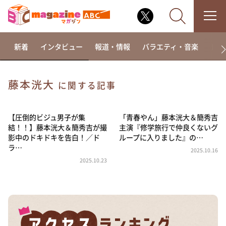
新着
インタビュー
報道・情報
バラエティ・音楽
ドラ
藤本洸大
に関する記事
なるみ・岡村の過ぎるTV
相席食堂
【圧倒的ビジュ男子が集
「青春やん」藤本洸大＆簡秀吉
結！！】藤本洸大＆簡秀吉が撮
主演『修学旅行で仲良くないグ
これ余談なんですけど・・・
影中のドキドキを告白！／ド
ループに入りました』の…
ラ…
～人生密着トークバラエティ！～ やすとものいたっ
2025.10.16
て真剣です
2025.10.23
探偵！ナイトスクープ
news おかえり
河合＆A.B.C-Z塚田×福井アナ「なんでやねん！？」
（news おかえり）