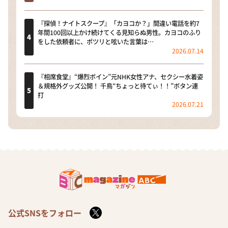
『探偵！ナイトスクープ』「カヨコか？」間違い電話を約7
年間100回以上かけ続けてくる見知らぬ男性。カヨコのふり
をした依頼者に、ポツリと呟いた言葉は…
2026.07.14
『相席食堂』“爆烈ボイン”元NHK女性アナ、セクシー水着姿
＆規格外グッズ公開！ 千鳥“ちょっと待てぃ！！”ボタン連
打
2026.07.21
公式SNSをフォロー