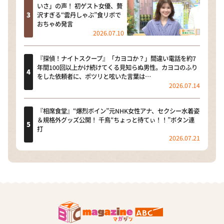
いさ」の声！ 初ゲスト女優、贅
沢すぎる“雲丹しゃぶ”食リポで
おちゃめ発言
2026.07.10
『探偵！ナイトスクープ』「カヨコか？」間違い電話を約7
年間100回以上かけ続けてくる見知らぬ男性。カヨコのふり
をした依頼者に、ポツリと呟いた言葉は…
2026.07.14
『相席食堂』“爆烈ボイン”元NHK女性アナ、セクシー水着姿
＆規格外グッズ公開！ 千鳥“ちょっと待てぃ！！”ボタン連
打
2026.07.21