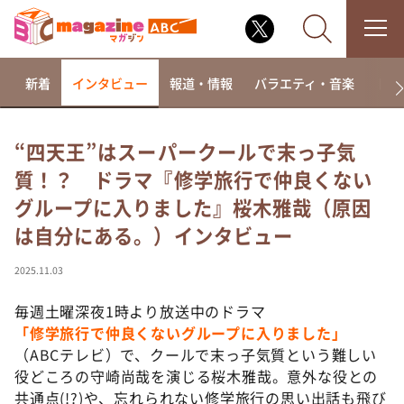
新着
インタビュー
報道・情報
バラエティ・音楽
ドラ
“四天王”はスーパークールで末っ子気
質！？ ドラマ『修学旅行で仲良くない
なるみ・岡村の過ぎるTV
グループに入りました』桜木雅哉（原因
相席食堂
は自分にある。）インタビュー
これ余談なんですけど・・・
～人生密着トークバラエティ！～ やすとものいたっ
2025.11.03
て真剣です
毎週土曜深夜1時より放送中のドラマ
探偵！ナイトスクープ
「修学旅行で仲良くないグループに入りました」
news おかえり
（ABCテレビ）で、クールで末っ子気質という難しい
河合＆A.B.C-Z塚田×福井アナ「なんでやねん！？」
役どころの守崎尚哉を演じる桜木雅哉。意外な役との
（news おかえり）
共通点(!?)や、忘れられない修学旅行の思い出話も飛び