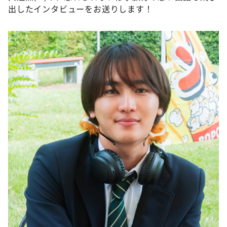
DAIGOも台所 ～きょうの献立 何にする？～
出したインタビューをお送りします！
本日はダイアンなり！シーズン２
朝だ！生です旅サラダ
教えて！ニュースライブ 正義のミカタ
ＬＩＦＥ～夢のカタチ～
新婚さんいらっしゃい！
ポツンと一軒家
ザキ山小屋本館
ぺこぱのまるスポ
アナ回覧板