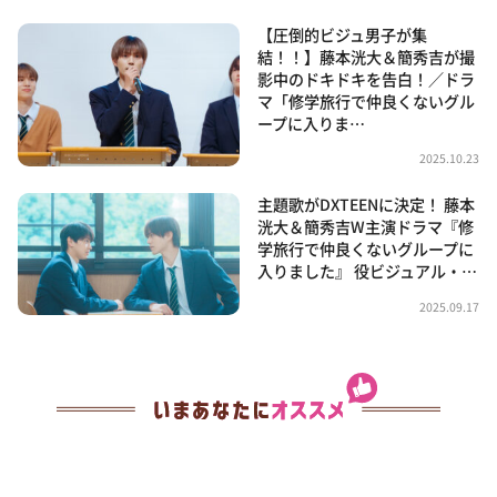
【圧倒的ビジュ男子が集
結！！】藤本洸大＆簡秀吉が撮
影中のドキドキを告白！／ドラ
マ「修学旅行で仲良くないグル
ープに入りま…
2025.10.23
主題歌がDXTEENに決定！ 藤本
洸大＆簡秀吉W主演ドラマ『修
学旅行で仲良くないグループに
入りました』 役ビジュアル・…
2025.09.17