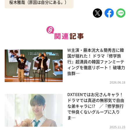
桜木雅哉（原因は自分にある。）
W主演・藤本洸大＆簡秀吉に韓
国が揺れた！ ドラマ『修学旅
行』超満員の韓国ファンミーテ
ィングを徹底リポート！ 破壊力
抜群…
2026.06.18
DXTEENではお兄さんキャラ！
ドラマでは真逆の無邪気で自由
な弟キャラに!? ／『修学旅行
で仲良くないグループに入り
ま…
2025.11.23