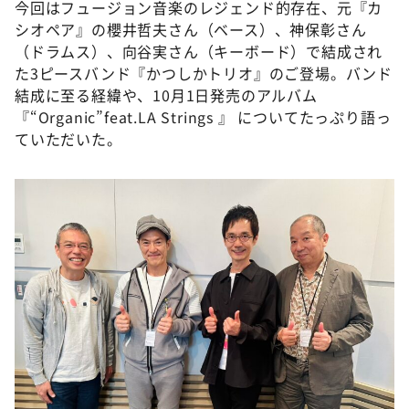
今回はフュージョン音楽のレジェンド的存在、元『カ
DAIGOも台所 ～きょうの献立 何にする？～
シオペア』の櫻井哲夫さん（ベース）、神保彰さん
本日はダイアンなり！シーズン２
（ドラムス）、向谷実さん（キーボード）で結成され
朝だ！生です旅サラダ
た3ピースバンド『かつしかトリオ』のご登場。バンド
結成に至る経緯や、10月1日発売のアルバム
教えて！ニュースライブ 正義のミカタ
『“Organic”feat.LA Strings 』 についてたっぷり語っ
ＬＩＦＥ～夢のカタチ～
ていただいた。
新婚さんいらっしゃい！
ポツンと一軒家
ザキ山小屋本館
ぺこぱのまるスポ
アナ回覧板