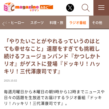
アニメ・ヒーロー
スポーツ
料理・旅
ラジオ番組
その他
「やりたいことがやれるっていうのはと
ても幸せなこと」還暦をすぎても挑戦し
なるみ・岡村の過ぎるTV
続けるフュージョンバンド『かつしかト
相席食堂
リオ』がゲストに登場『ドッキリ！ハッ
これ余談なんですけど・・・
キリ！三代澤康司です』
～人生密着トークバラエティ！～ やすとものいたっ
て真剣です
2025.10.02
探偵！ナイトスクープ
毎週月曜日から木曜日の朝9時から12時までニュースや
news おかえり
日々の話題を生放送でお届けするラジオ番組『ドッキ
河合＆A.B.C-Z塚田×福井アナ「なんでやねん！？」
（news おかえり）
リ！ハッキリ！三代澤康司です』。