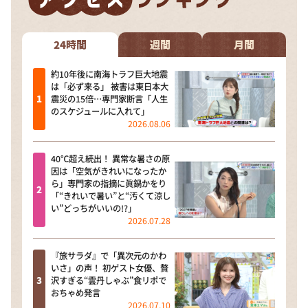
24時間
週間
月間
約10年後に南海トラフ巨大地震
は「必ず来る」 被害は東日本大
震災の15倍…専門家断言「人生
のスケジュールに入れて」
2026.08.06
40℃超え続出！ 異常な暑さの原
因は「空気がきれいになったか
ら」専門家の指摘に眞鍋かをり
「“きれいで暑い”と“汚くて涼し
い”どっちがいいの!?」
2026.07.28
『旅サラダ』で「異次元のかわ
いさ」の声！ 初ゲスト女優、贅
沢すぎる“雲丹しゃぶ”食リポで
おちゃめ発言
2026.07.10