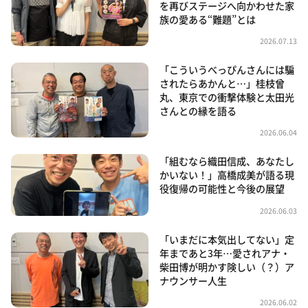
を再びステージへ向かわせた家
族の愛ある“難題”とは
2026.07.13
「こういうべっぴんさんには騙
されたらあかんと…」桂枝曾
丸、東京での衝撃体験と太田光
さんとの縁を語る
2026.06.04
「組むなら織田信成、あなたし
かいない！」高橋成美が語る現
役復帰の可能性と今後の展望
2026.06.03
「いまだに本気出してない」定
年まであと3年…愛されアナ・
柴田博が明かす険しい（？）ア
ナウンサー人生
2026.06.02