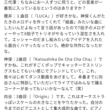
三代澤：ちなみにお一人ずつに伺うと、どの音楽が一
番気に入っているなというのはありますか？
櫻井：１曲目（『LUCA』）が好きかな。神保くんがた
たきのメロディを作ってくれて「組曲」みたいな曲に
したいんだよねって言う話があったので7拍子のメロデ
ィーやって8拍子でトリオがやるっていう混在さを入れ
て。エッシャーのだまし絵みたいなアイデアを入れた
ら面白くハマったなっていう。絶妙な共作になったか
な。
神保：2曲目（『Katsushika De Cha Cha Cha』）で
すかね。これがすごくポップでキャッチーでストリン
グスもとてもいい感じでブレンドしていて。これ、
我々はじめてダンス動画をあげまして。本番までに向
谷さんに特訓していただいてライブではみんなで踊る
コーナーがあってもいいかなーなんて（笑）
向谷：3曲目（『Origin』）です。これはオーケストラ
っぽいスケールの大きなことをやりたかった。自分の
今までのピアニストとして集大成的な曲です。ピアノ