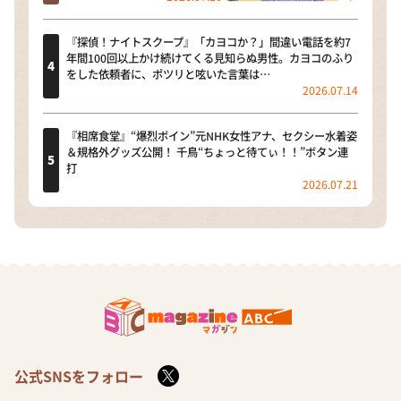
『探偵！ナイトスクープ』「カヨコか？」間違い電話を約7
年間100回以上かけ続けてくる見知らぬ男性。カヨコのふり
をした依頼者に、ポツリと呟いた言葉は…
2026.07.14
『相席食堂』“爆烈ボイン”元NHK女性アナ、セクシー水着姿
＆規格外グッズ公開！ 千鳥“ちょっと待てぃ！！”ボタン連
打
2026.07.21
公式SNSをフォロー