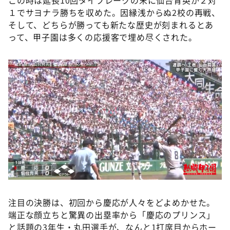
この時は延長10回タイブレークの末に仙台育英が２対
１でサヨナラ勝ちを収めた。因縁浅からぬ2校の再戦、
そして、どちらが勝っても新たな歴史が刻まれるとあ
って、甲子園は多くの応援客で埋め尽くされた。
注目の決勝は、初回から慶応が人々をどよめかせた。
端正な顔立ちと驚異の出塁率から「慶応のプリンス」
と話題の3年生・丸田選手が、なんと1打席目からホー