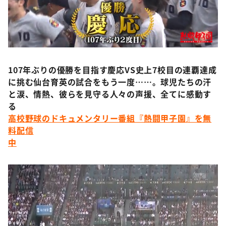
DAIGOも台所 ～きょうの献立 何にする？～
本日はダイアンなり！シーズン２
朝だ！生です旅サラダ
教えて！ニュースライブ 正義のミカタ
107年ぶりの優勝を目指す慶応VS史上7校目の連覇達成
ＬＩＦＥ～夢のカタチ～
に挑む仙台育英の試合をもう一度……。球児たちの汗
新婚さんいらっしゃい！
と涙、情熱、彼らを見守る人々の声援、全てに感動す
る
ポツンと一軒家
高校野球のドキュメンタリー番組『熱闘甲子園』を無
ザキ山小屋本館
料配信
中
ぺこぱのまるスポ
アナ回覧板