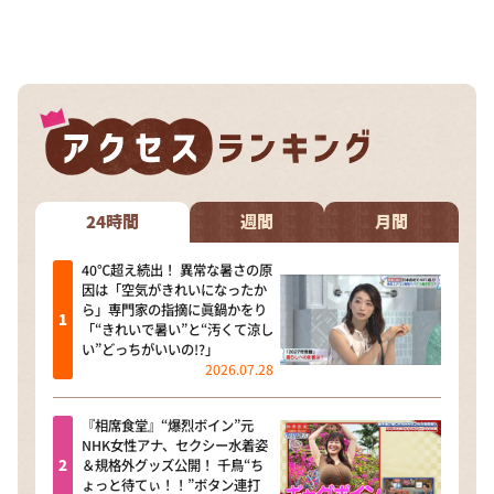
24時間
週間
月間
40℃超え続出！ 異常な暑さの原
因は「空気がきれいになったか
ら」専門家の指摘に眞鍋かをり
「“きれいで暑い”と“汚くて涼し
い”どっちがいいの!?」
2026.07.28
『相席食堂』“爆烈ボイン”元
NHK女性アナ、セクシー水着姿
＆規格外グッズ公開！ 千鳥“ち
ょっと待てぃ！！”ボタン連打