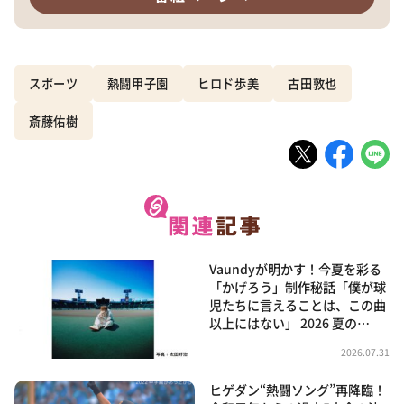
スポーツ
熱闘甲子園
ヒロド歩美
古田敦也
斎藤佑樹
Vaundyが明かす！今夏を彩る
「かげろう」制作秘話「僕が球
児たちに言えることは、この曲
以上にはない」 2026 夏の…
2026.07.31
ヒゲダン“熱闘ソング”再降臨！