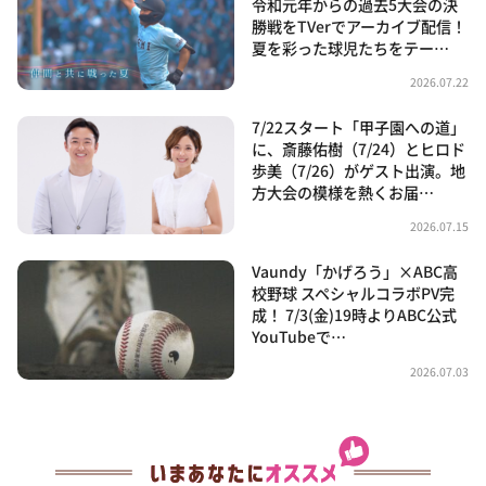
令和元年からの過去5大会の決
勝戦をTVerでアーカイブ配信！
夏を彩った球児たちをテー…
2026.07.22
7/22スタート「甲子園への道」
に、斎藤佑樹（7/24）とヒロド
歩美（7/26）がゲスト出演。地
方大会の模様を熱くお届…
2026.07.15
Vaundy「かげろう」×ABC高
校野球 スペシャルコラボPV完
成！ 7/3(金)19時よりABC公式
YouTubeで…
2026.07.03