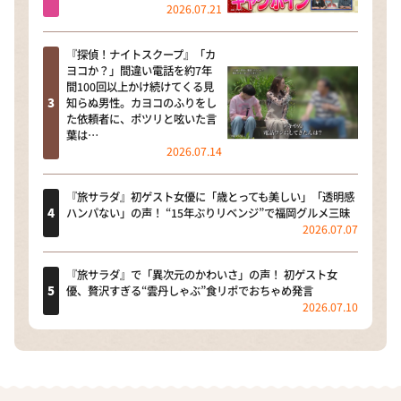
2026.07.21
『探偵！ナイトスクープ』「カ
ヨコか？」間違い電話を約7年
間100回以上かけ続けてくる見
知らぬ男性。カヨコのふりをし
た依頼者に、ポツリと呟いた言
葉は…
2026.07.14
『旅サラダ』初ゲスト女優に「歳とっても美しい」「透明感
ハンパない」の声！ “15年ぶりリベンジ”で福岡グルメ三昧
2026.07.07
『旅サラダ』で「異次元のかわいさ」の声！ 初ゲスト女
優、贅沢すぎる“雲丹しゃぶ”食リポでおちゃめ発言
2026.07.10