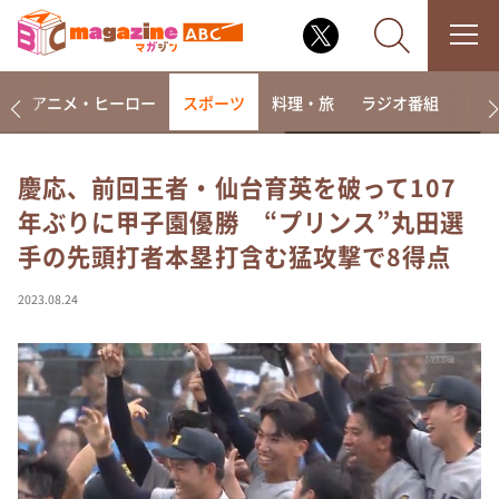
ー
アニメ・ヒーロー
スポーツ
料理・旅
ラジオ番組
その
慶応、前回王者・仙台育英を破って107
年ぶりに甲子園優勝 “プリンス”丸田選
なるみ・岡村の過ぎるTV
手の先頭打者本塁打含む猛攻撃で8得点
相席食堂
これ余談なんですけど・・・
2023.08.24
～人生密着トークバラエティ！～ やすとものいたっ
て真剣です
探偵！ナイトスクープ
news おかえり
河合＆A.B.C-Z塚田×福井アナ「なんでやねん！？」
（news おかえり）