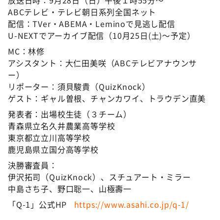
放送日時：9月28日（日）午後１時55分～
ABCテレビ・テレビ朝日系列全国ネット
配信：TVer・ABEMA・Leminoで見逃し配信
U-NEXTでアーカイブ配信（10月25日(土)～予定）
MC：林修
アシスタント：大仁田美咲（ABCテレビアナウンサ
ー）
リポーター：須貝駿貴（QuizKnock）
ゲスト：ギャル曽根、チャンカワイ、トラウデン直美
発表者：出場校生徒（３チーム）
青森県立名久井農業高等学校
東京都立立川高等学校
鹿児島県立国分高等学校
決勝審査員：
伊沢拓司（QuizKnock）、スチュアート・ミラー
中島さち子、野口聡一、山極壽一
「Q-1」公式HP
https://www.asahi.co.jp/q-1/