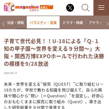
ー
報道・情報
バラエティ・音楽
ドラマ・映画
アナウンサ
子育て世代必見！！U-18による「Ｑ-１
知の甲子園～世界を変える９分間～」大
なるみ・岡村の過ぎるTV
阪・関西万博EXPOホールで行われた決勝
相席食堂
の模様を9/28放送
これ余談なんですけど・・・
～人生密着トークバラエティ！～ やすとものいたっ
2025.09.17
て真剣です
未来・世界を変える“探究（QUEST）”に取り組むＵ－
探偵！ナイトスクープ
18たちが、学校で教わる知識を飛び越えて、自らの興
news おかえり
味や関心から“問い（＝Question）”を設定し、好奇心
河合＆A.B.C-Z塚田×福井アナ「なんでやねん！？」
のおもむくままに探究に取り組み（Quest）、導き出
（news おかえり）
した研究結果を９分間で発表する