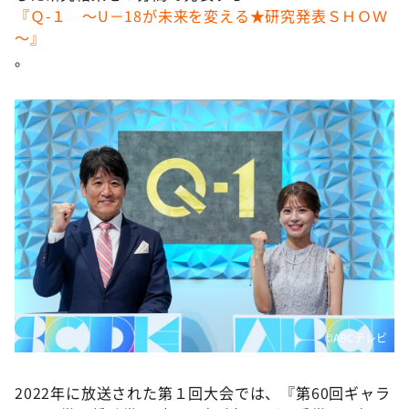
DAIGOも台所 ～きょうの献立 何にする？～
『Ｑ-１ ～U－18が未来を変える★研究発表ＳＨＯＷ
～』
本日はダイアンなり！シーズン２
。
朝だ！生です旅サラダ
教えて！ニュースライブ 正義のミカタ
ＬＩＦＥ～夢のカタチ～
新婚さんいらっしゃい！
ポツンと一軒家
ザキ山小屋本館
ぺこぱのまるスポ
アナ回覧板
©ABCテレビ
2022年に放送された第１回大会では、『第60回ギャラ