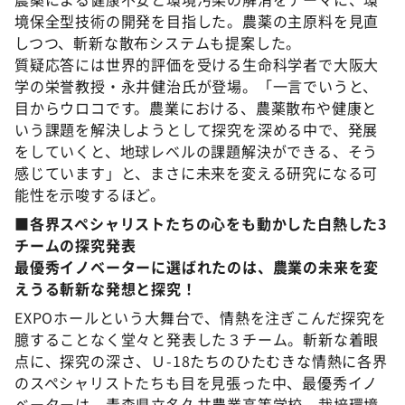
境保全型技術の開発を目指した。農薬の主原料を見直
しつつ、斬新な散布システムも提案した。
質疑応答には世界的評価を受ける生命科学者で大阪大
学の栄誉教授・永井健治氏が登場。「一言でいうと、
目からウロコです。農業における、農薬散布や健康と
いう課題を解決しようとして探究を深める中で、発展
をしていくと、地球レベルの課題解決ができる、そう
感じています」と、まさに未来を変える研究になる可
能性を示唆するほど。
■
各界スペシャリストたちの心をも動かした白熱した3
チームの探究発表
最優秀イノベーターに選ばれたのは、農業の未来を変
えうる斬新な発想と探究！
EXPOホールという大舞台で、情熱を注ぎこんだ探究を
臆することなく堂々と発表した３チーム。斬新な着眼
点に、探究の深さ、Ｕ-18たちのひたむきな情熱に各界
のスペシャリストたちも目を見張った中、最優秀イノ
ベーターは、青森県立名久井農業高等学校 栽培環境