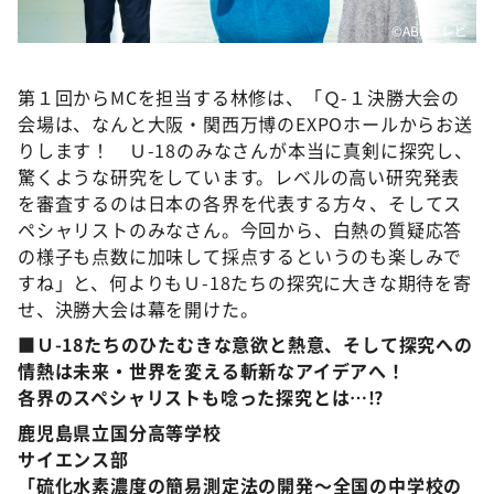
©ABCテレビ
第１回からMCを担当する林修は、「Ｑ-１決勝大会の
会場は、なんと大阪・関西万博のEXPOホールからお送
りします！ Ｕ-18のみなさんが本当に真剣に探究し、
驚くような研究をしています。レベルの高い研究発表
を審査するのは日本の各界を代表する方々、そしてス
ペシャリストのみなさん。今回から、白熱の質疑応答
の様子も点数に加味して採点するというのも楽しみで
すね」と、何よりもＵ-18たちの探究に大きな期待を寄
せ、決勝大会は幕を開けた。
■
Ｕ-18たちのひたむきな意欲と熱意、そして探究への
情熱は未来・世界を変える斬新なアイデアへ！
各界のスペシャリストも唸った探究とは…⁉
鹿児島県立国分高等学校
サイエンス部
「硫化水素濃度の簡易測定法の開発～全国の中学校の