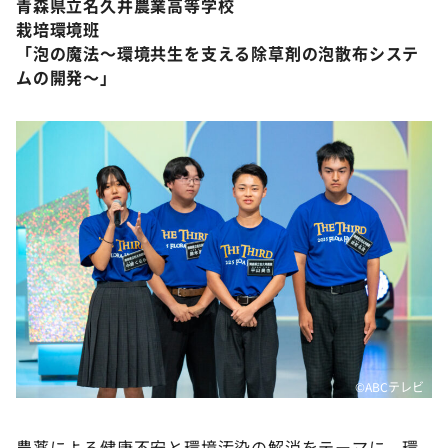
青森県立名久井農業高等学校
栽培環境班
「泡の魔法～環境共生を支える除草剤の泡散布システ
ムの開発～」
©ABCテレビ
農薬による健康不安と環境汚染の解消をテーマに、環