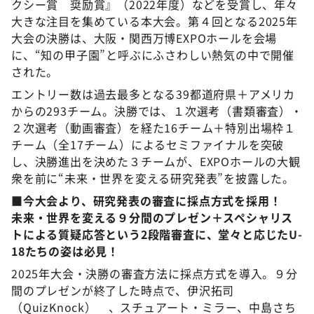
クシー賞 奨励賞』（2022年度）などを受賞し、年々
大きな注目を集めている本大会。第４回となる2025年
大会の決勝は、大阪・関西万博EXPOホールを会場
に、“知の甲子園”と呼ぶにふさわしい熱気の中で開催
された。
エントリー数は過去最多となる39都道府県＋アメリカ
からの293チーム。決勝では、１次選考（書類審査）・
２次選考（動画審査）を経た16チーム＋特別出場枠１
チーム（全17チーム）によるセミファイナルを突破
し、決勝進出を決めた３チームが、EXPOホールの大観
衆を前に“未来・世界を変える研究発表”を披露した。
■
今大会より、研究発表の審査に採点方式を採用！
未来・世界を変える９分間のプレゼン＋スペシャリス
トによる質疑応答という2段階審査に、堂々と応じたU-
18たちの姿は必見！
2025年大会・決勝の審査方法に採点方式を導入。９分
間のプレゼンが終了した時点で、伊沢拓司
（QuizKnock） 、スチュアート・ミラー、中島さち