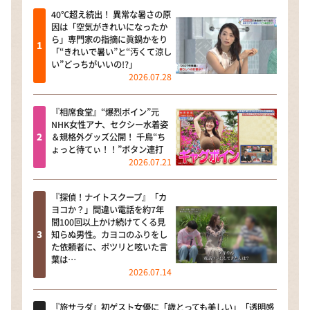
40℃超え続出！ 異常な暑さの原
因は「空気がきれいになったか
ら」専門家の指摘に眞鍋かをり
「“きれいで暑い”と“汚くて涼し
い”どっちがいいの!?」
2026.07.28
『相席食堂』“爆烈ボイン”元
NHK女性アナ、セクシー水着姿
＆規格外グッズ公開！ 千鳥“ち
ょっと待てぃ！！”ボタン連打
2026.07.21
『探偵！ナイトスクープ』「カ
ヨコか？」間違い電話を約7年
間100回以上かけ続けてくる見
知らぬ男性。カヨコのふりをし
た依頼者に、ポツリと呟いた言
葉は…
2026.07.14
『旅サラダ』初ゲスト女優に「歳とっても美しい」「透明感