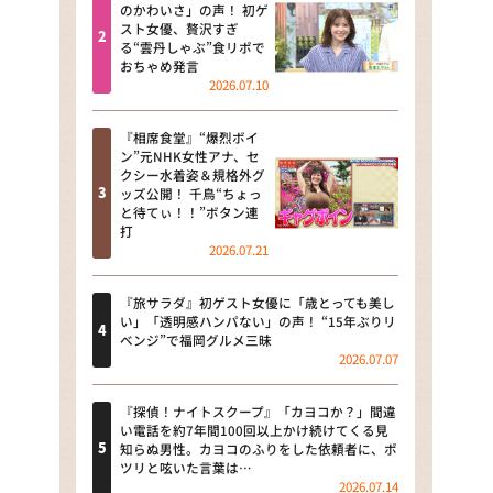
河合＆A.B.C-Z塚田×福井アナ
のかわいさ」の声！ 初ゲ
スト女優、贅沢すぎ
「なんでやねん！？」（news お
る“雲丹しゃぶ”食リポで
かえり）
おちゃめ発言
2026.07.10
DAIGOも台所 ～きょうの献立 何
にする？～
『相席食堂』“爆烈ボイ
ン”元NHK女性アナ、セ
本日はダイアンなり！シーズン２
クシー水着姿＆規格外グ
ッズ公開！ 千鳥“ちょっ
朝だ！生です旅サラダ
と待てぃ！！”ボタン連
打
2026.07.21
教えて！ニュースライブ 正義の
ミカタ
『旅サラダ』初ゲスト女優に「歳とっても美し
ＬＩＦＥ～夢のカタチ～
い」「透明感ハンパない」の声！ “15年ぶりリ
ベンジ”で福岡グルメ三昧
2026.07.07
新婚さんいらっしゃい！
ポツンと一軒家
『探偵！ナイトスクープ』「カヨコか？」間違
い電話を約7年間100回以上かけ続けてくる見
知らぬ男性。カヨコのふりをした依頼者に、ポ
ザキ山小屋本館
ツリと呟いた言葉は…
2026.07.14