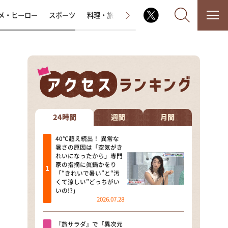
メ・ヒーロー
スポーツ
料理・旅
ラジオ番組
その他
なるみ・岡村の過ぎるTV
相席食堂
24時間
週間
月間
これ余談なんですけど・・・
40℃超え続出！ 異常な
暑さの原因は「空気がき
れいになったから」専門
～人生密着トークバラエティ！
家の指摘に眞鍋かをり
～ やすとものいたって真剣です
「“きれいで暑い”と“汚
くて涼しい”どっちがい
探偵！ナイトスクープ
いの!?」
2026.07.28
news おかえり
『旅サラダ』で「異次元