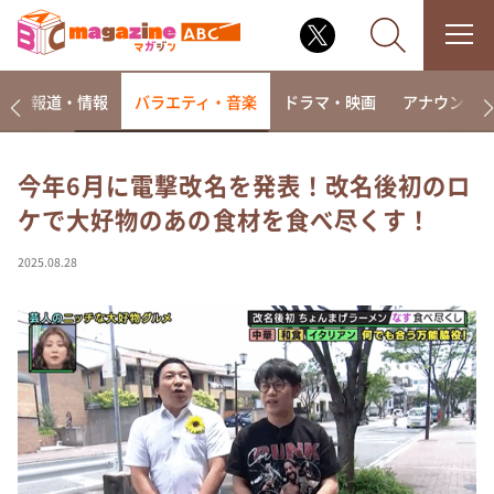
ー
報道・情報
バラエティ・音楽
ドラマ・映画
アナウンサ
今年6月に電撃改名を発表！改名後初のロ
ケで大好物のあの食材を食べ尽くす！
なるみ・岡村の過ぎるTV
相席食堂
2025.08.28
これ余談なんですけど・・・
～人生密着トークバラエティ！～ やすとものいたっ
て真剣です
探偵！ナイトスクープ
news おかえり
河合＆A.B.C-Z塚田×福井アナ「なんでやねん！？」
（news おかえり）