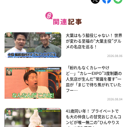
大葉はもう脇役じゃない！ 世界
が変わる至福の“大葉主役”グル
メの名店を巡る！
2026.08.06
「紛れもなくカレーやけ
ど…」“カレーEXPO”3度制覇の
人気店が生んだ“常識を覆す”一
皿が「まじで待ち焦がれていた
フー…
2026.08.04
41歳同い年！ プライベートで
も大の仲良しの甘党おじさんコ
ンビが唯一無二の“ひんやりス