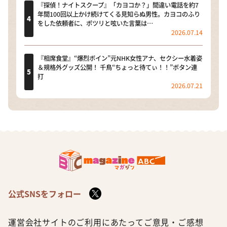
『探偵！ナイトスクープ』「カヨコか？」間違い電話を約7
年間100回以上かけ続けてくる見知らぬ男性。カヨコのふり
をした依頼者に、ポツリと呟いた言葉は…
2026.07.14
『相席食堂』“爆烈ボイン”元NHK女性アナ、セクシー水着姿
＆規格外グッズ公開！ 千鳥“ちょっと待てぃ！！”ボタン連
打
2026.07.21
公式SNSをフォロー
運営会社
サイトのご利用にあたって
ご意見・ご感想