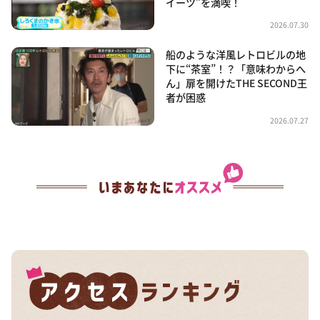
イーツ”を満喫！
2026.07.30
船のような洋風レトロビルの地
下に“茶室”！？「意味わからへ
ん」扉を開けたTHE SECOND王
者が困惑
2026.07.27