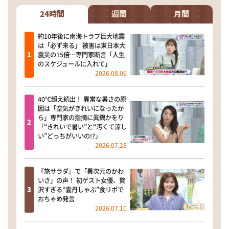
24時間
週間
月間
約10年後に南海トラフ巨大地震
は「必ず来る」 被害は東日本大
震災の15倍…専門家断言「人生
のスケジュールに入れて」
2026.08.06
40℃超え続出！ 異常な暑さの原
因は「空気がきれいになったか
ら」専門家の指摘に眞鍋かをり
「“きれいで暑い”と“汚くて涼し
い”どっちがいいの!?」
2026.07.28
『旅サラダ』で「異次元のかわ
いさ」の声！ 初ゲスト女優、贅
沢すぎる“雲丹しゃぶ”食リポで
おちゃめ発言
2026.07.10