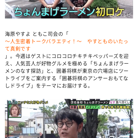
DAIGOも台所 ～きょうの献立 何にする？～
本日はダイアンなり！シーズン２
©️ABCテレビ
朝だ！生です旅サラダ
海原やすよ ともこ司会の「
教えて！ニュースライブ 正義のミカタ
～人生密着トークバラエティ！～ やすとものいたっ
ＬＩＦＥ～夢のカタチ～
て真剣です
」。今週はゲストにコロコロチキチキペッパーズを迎
新婚さんいらっしゃい！
え、人気芸人が好物グルメを極める「ちょんまげラー
ポツンと一軒家
メンのなす探訪」と、囲碁将棋が東京の穴場店にツー
ザキ山小屋本館
トライブをご案内する「囲碁将棋のアンサーおもてな
しドライブ」をテーマにお届けする。
ぺこぱのまるスポ
アナ回覧板