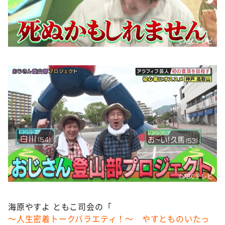
DAIGOも台所 ～きょうの献立 何にする？～
本日はダイアンなり！シーズン２
朝だ！生です旅サラダ
©️ABCテレビ
教えて！ニュースライブ 正義のミカタ
ＬＩＦＥ～夢のカタチ～
新婚さんいらっしゃい！
ポツンと一軒家
ザキ山小屋本館
ぺこぱのまるスポ
アナ回覧板
©️ABCテレビ
海原やすよ ともこ司会の「
～人生密着トークバラエティ！～ やすとものいたっ