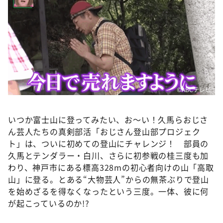
©️ABCテレビ
いつか富士山に登ってみたい、お〜い！久馬らおじさ
ん芸人たちの真剣部活「おじさん登山部プロジェク
ト」は、ついに初めての登山にチャレンジ！ 部員の
久馬とテンダラー・白川、さらに初参戦の桂三度も加
わり、神戸市にある標高328mの初心者向けの山「高取
山」に登る。とある“大物芸人”からの無茶ぶりで登山
を始めざるを得なくなったという三度。一体、彼に何
が起こっているのか!?