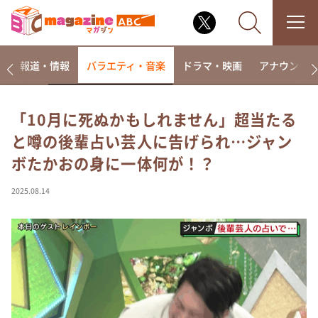
ー
報道・情報
バラエティ・音楽
ドラマ・映画
アナウンサ
「10月に死ぬかもしれません」超当たる
と噂の後輩占い芸人に告げられ…ジャン
なるみ・岡村の過ぎるTV
ボたかおの身に一体何が！？
相席食堂
これ余談なんですけど・・・
2025.08.14
～人生密着トークバラエティ！～ やすとものいたっ
て真剣です
探偵！ナイトスクープ
news おかえり
河合＆A.B.C-Z塚田×福井アナ「なんでやねん！？」
（news おかえり）