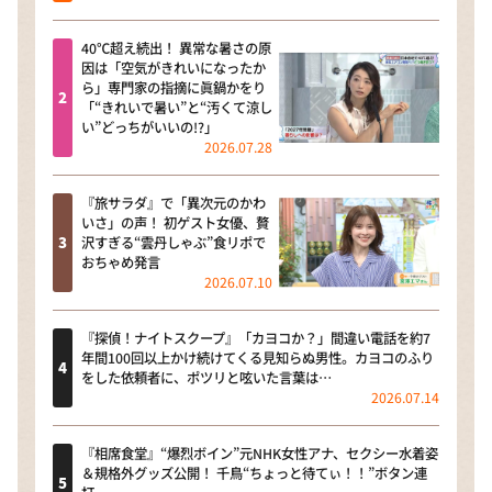
40℃超え続出！ 異常な暑さの原
因は「空気がきれいになったか
ら」専門家の指摘に眞鍋かをり
「“きれいで暑い”と“汚くて涼し
い”どっちがいいの!?」
2026.07.28
『旅サラダ』で「異次元のかわ
いさ」の声！ 初ゲスト女優、贅
沢すぎる“雲丹しゃぶ”食リポで
おちゃめ発言
2026.07.10
『探偵！ナイトスクープ』「カヨコか？」間違い電話を約7
年間100回以上かけ続けてくる見知らぬ男性。カヨコのふり
をした依頼者に、ポツリと呟いた言葉は…
2026.07.14
『相席食堂』“爆烈ボイン”元NHK女性アナ、セクシー水着姿
＆規格外グッズ公開！ 千鳥“ちょっと待てぃ！！”ボタン連