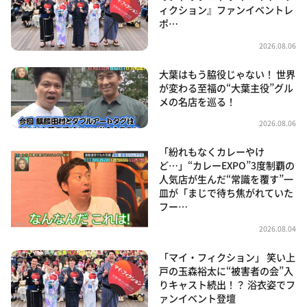
ィクション』ファンイベントレ
ポ…
2026.08.06
大葉はもう脇役じゃない！ 世界
が変わる至福の“大葉主役”グル
メの名店を巡る！
2026.08.06
「紛れもなくカレーやけ
ど…」“カレーEXPO”3度制覇の
人気店が生んだ“常識を覆す”一
皿が「まじで待ち焦がれていた
フー…
2026.08.04
「マイ・フィクション」 笑い上
戸の玉森裕太に“被害者の会”入
りキャスト続出！？ 浴衣姿でフ
ァンイベント登壇