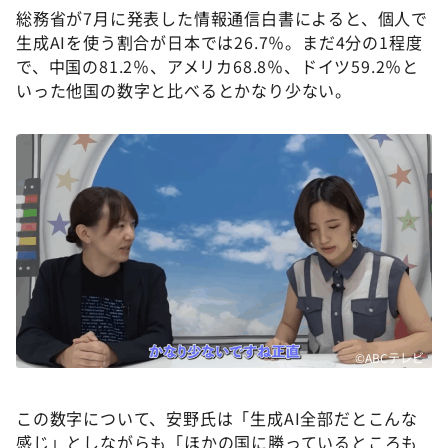
DAIGOも台所 ～きょうの献立 何にする？～
総務省が7月に発表した情報通信白書によると、個人で
生成AIを使う割合が日本では26.7％。まだ4分の1程度
本日はダイアンなり！シーズン２
で、中国の81.2％、アメリカ68.8％、ドイツ59.2％と
朝だ！生です旅サラダ
いった他国の数字と比べるとかなり少ない。
教えて！ニュースライブ 正義のミカタ
ＬＩＦＥ～夢のカタチ～
新婚さんいらっしゃい！
ポツンと一軒家
ザキ山小屋本館
ぺこぱのまるスポ
アナ回覧板
©ABCテレビ
この数字について、安野氏は「生成AI全部だとこんな
感じ」としながらも「ほかの国に勝っているところも