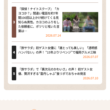
『探偵！ナイトスクープ』「カ
ヨコか？」間違い電話を約7年
間100回以上かけ続けてくる見
知らぬ男性。カヨコのふりをし
た依頼者に、ポツリと呟いた言
葉は…
2026.07.14
『旅サラダ』初ゲスト女優に「歳とっても美しい」「透明感
ハンパない」の声！ “15年ぶりリベンジ”で福岡グルメ三昧
2026.07.07
『旅サラダ』で「異次元のかわいさ」の声！ 初ゲスト女
優、贅沢すぎる“雲丹しゃぶ”食リポでおちゃめ発言
2026.07.10