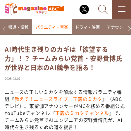
ー
報道・情報
バラエティ・音楽
ドラマ・映画
アナウンサ
AI時代生き残りのカギは「欲望する
力」！？ チームみらい党首・安野貴博氏
なるみ・岡村の過ぎるTV
が世界と日本のAI競争を語る！
相席食堂
これ余談なんですけど・・・
2025.08.07
～人生密着トークバラエティ！～ やすとものいたっ
て真剣です
ニュースの正しいミカタを解説する情報バラエティ番
組『
教えて！ニュースライブ 正義のミカタ
』（ABC
探偵！ナイトスクープ
テレビ）。東留伽アナウンサーがMCを務める番組公式
news おかえり
YouTubeチャンネル『
正義のミカタチャンネル
』で、
河合＆A.B.C-Z塚田×福井アナ「なんでやねん！？」
チームみらい党首でAIエンジニアの安野貴博氏が、AI
（news おかえり）
時代を生き残るための道を提言！