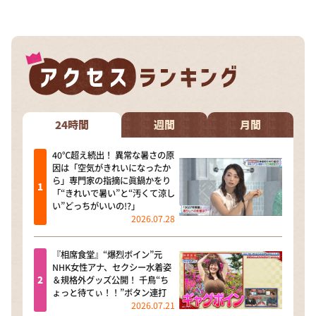
24時間
週間
月間
40℃超え続出！ 異常な暑さの原
因は「空気がきれいになったか
ら」専門家の指摘に眞鍋かをり
「“きれいで暑い”と“汚くて涼し
い”どっちがいいの!?」
2026.07.28
『相席食堂』“爆烈ボイン”元
NHK女性アナ、セクシー水着姿
＆規格外グッズ公開！ 千鳥“ち
ょっと待てぃ！！”ボタン連打
2026.07.21