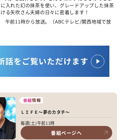
手に入れた幻の抹茶を使い、グレードアップした抹茶
続ける矢吹さん夫婦の日々に密着します！
曜 午前11時から放送。（ABCテレビ/関西地域で放
番組
情報
ＬＩＦＥ～夢のカタチ～
毎週(土)午前11時
番組ページへ