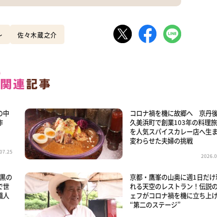
～
佐々木蔵之介
の中
コロナ禍を機に故郷へ 京丹
作
久美浜町で創業103年の料理
を人気スパイスカレー店へ生
変わらせた夫婦の挑戦
07.25
2026.0
漆黒の
京都・鷹峯の山奥に週1日だけ
で世
れる天空のレストラン！伝説
職人
ェフがコロナ禍を機に立ち上
“第二のステージ”