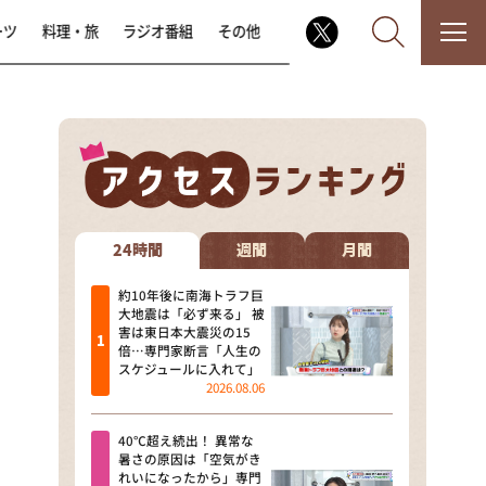
ーツ
料理・旅
ラジオ番組
その他
なるみ・岡村の過ぎるTV
相席食堂
24時間
週間
月間
これ余談なんですけど・・・
約10年後に南海トラフ巨
大地震は「必ず来る」 被
害は東日本大震災の15
～人生密着トークバラエティ！
倍…専門家断言「人生の
～ やすとものいたって真剣です
スケジュールに入れて」
2026.08.06
探偵！ナイトスクープ
40℃超え続出！ 異常な
news おかえり
暑さの原因は「空気がき
れいになったから」専門