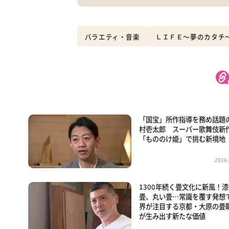
バラエティ・音楽
ＬＩＦＥ～夢のカタチ
「国宝」所作指導を務め話題
村壱太郎 スーパー歌舞伎新
「もののけ姫」で挑む新境地
2026.
1300年続く畳文化に新風！
畳、丸い畳…常識を覆す発想
界が注目する京都・大原の畳
が生み出す新たな価値