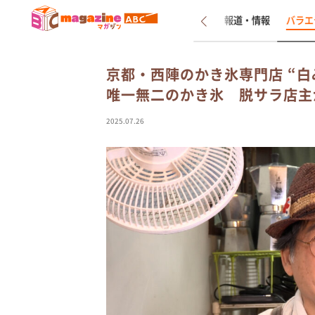
新着
インタビュー
報道・情報
バラエ
京都・西陣のかき氷専門店 “白
唯一無二のかき氷 脱サラ店主
2025.07.26