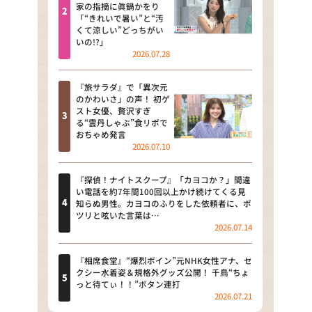
河合＆A.B.C-Z塚田×福井アナ
家の指摘に眞鍋かをり
「“きれいで暑い”と“汚
「なんでやねん！？」（news お
くて涼しい”どっちがい
かえり）
いの!?」
2026.07.28
DAIGOも台所 ～きょうの献立 何
にする？～
『旅サラダ』で「異次元
のかわいさ」の声！ 初ゲ
本日はダイアンなり！シーズン２
スト女優、贅沢すぎ
る“雲丹しゃぶ”食リポで
朝だ！生です旅サラダ
おちゃめ発言
2026.07.10
教えて！ニュースライブ 正義の
ミカタ
『探偵！ナイトスクープ』「カヨコか？」間違
い電話を約7年間100回以上かけ続けてくる見
ＬＩＦＥ～夢のカタチ～
知らぬ男性。カヨコのふりをした依頼者に、ポ
ツリと呟いた言葉は…
2026.07.14
新婚さんいらっしゃい！
ポツンと一軒家
『相席食堂』“爆烈ボイン”元NHK女性アナ、セ
クシー水着姿＆規格外グッズ公開！ 千鳥“ちょ
っと待てぃ！！”ボタン連打
ザキ山小屋本館
2026.07.21