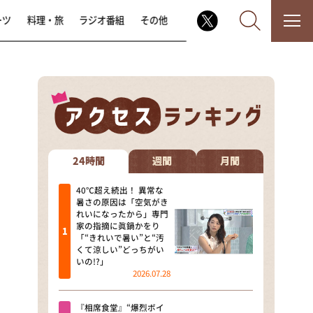
ーツ
料理・旅
ラジオ番組
その他
なるみ・岡村の過ぎるTV
相席食堂
24時間
週間
月間
これ余談なんですけど・・・
40℃超え続出！ 異常な
暑さの原因は「空気がき
れいになったから」専門
～人生密着トークバラエティ！
家の指摘に眞鍋かをり
～ やすとものいたって真剣です
「“きれいで暑い”と“汚
くて涼しい”どっちがい
探偵！ナイトスクープ
いの!?」
2026.07.28
news おかえり
『相席食堂』“爆烈ボイ