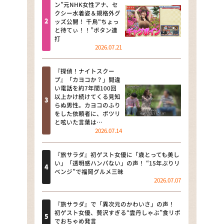
河合＆A.B.C-Z塚田×福井アナ
ン”元NHK女性アナ、セ
クシー水着姿＆規格外グ
「なんでやねん！？」（news お
ッズ公開！ 千鳥“ちょっ
かえり）
と待てぃ！！”ボタン連
打
DAIGOも台所 ～きょうの献立 何
2026.07.21
にする？～
『探偵！ナイトスクー
本日はダイアンなり！シーズン２
プ』「カヨコか？」間違
い電話を約7年間100回
朝だ！生です旅サラダ
以上かけ続けてくる見知
らぬ男性。カヨコのふり
をした依頼者に、ポツリ
教えて！ニュースライブ 正義の
と呟いた言葉は…
ミカタ
2026.07.14
ＬＩＦＥ～夢のカタチ～
『旅サラダ』初ゲスト女優に「歳とっても美し
い」「透明感ハンパない」の声！ “15年ぶりリ
新婚さんいらっしゃい！
ベンジ”で福岡グルメ三昧
2026.07.07
ポツンと一軒家
『旅サラダ』で「異次元のかわいさ」の声！
ザキ山小屋本館
初ゲスト女優、贅沢すぎる“雲丹しゃぶ”食リポ
でおちゃめ発言