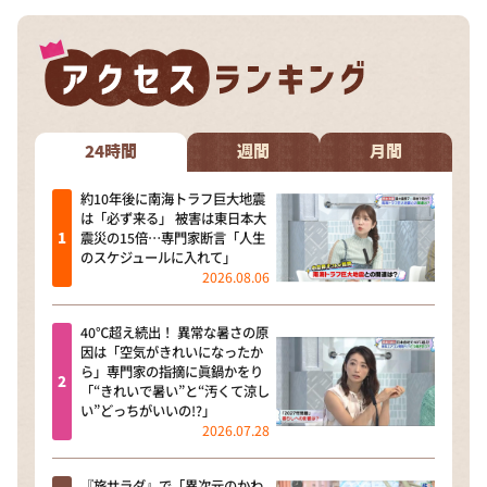
24時間
週間
月間
約10年後に南海トラフ巨大地震
は「必ず来る」 被害は東日本大
震災の15倍…専門家断言「人生
のスケジュールに入れて」
2026.08.06
40℃超え続出！ 異常な暑さの原
因は「空気がきれいになったか
ら」専門家の指摘に眞鍋かをり
「“きれいで暑い”と“汚くて涼し
い”どっちがいいの!?」
2026.07.28
『旅サラダ』で「異次元のかわ