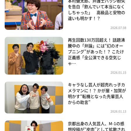
本村健太郎、弁護士バッジ紛失
を告白「飲んでいて本当になく
しちゃった」 高級品と安物の
違いも明かす！？
2026.07.08
再生回数130万回超え！ 話題沸
騰中の「弁論」には“幻のオー
プニング”があった！？ こたけ
正義感「全公演できる空気じ
ゃ…
2026.01.15
キャラなし芸人が超売れっ子カ
メラマンに！？ かが屋・加賀が
明かす“転機となった先輩芸人
からの助言”
2026.01.13
京都出身の人気芸人、M-1の感
想投稿が“皮肉”として拡散され