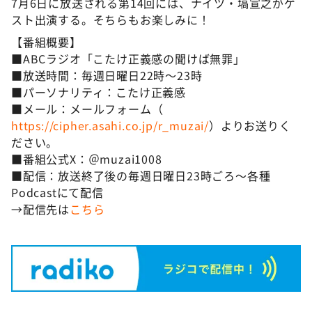
7月6日に放送される第14回には、ナイツ・塙宣之がゲ
スト出演する。そちらもお楽しみに！
【番組概要】
■ABCラジオ「こたけ正義感の聞けば無罪」
■放送時間：毎週日曜日22時～23時
■パーソナリティ：こたけ正義感
■メール：メールフォーム（
https://cipher.asahi.co.jp/r_muzai/
）よりお送りく
ださい。
■番組公式X：＠muzai1008
■配信：放送終了後の毎週日曜日23時ごろ～各種
Podcastにて配信
→配信先は
こちら