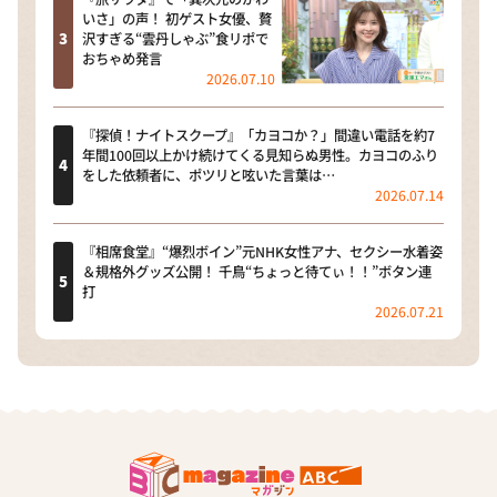
いさ」の声！ 初ゲスト女優、贅
沢すぎる“雲丹しゃぶ”食リポで
おちゃめ発言
2026.07.10
『探偵！ナイトスクープ』「カヨコか？」間違い電話を約7
年間100回以上かけ続けてくる見知らぬ男性。カヨコのふり
をした依頼者に、ポツリと呟いた言葉は…
2026.07.14
『相席食堂』“爆烈ボイン”元NHK女性アナ、セクシー水着姿
＆規格外グッズ公開！ 千鳥“ちょっと待てぃ！！”ボタン連
打
2026.07.21