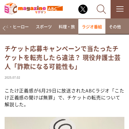
アニメ・ヒーロー
スポーツ
料理・旅
ラジオ番組
その他
チケット応募キャンペーンで当たったチ
ケットを転売したら違法？ 現役弁護士芸
なるみ・岡村の過ぎるTV
人「詐欺になる可能性も」
相席食堂
これ余談なんですけど・・・
2025.07.02
～人生密着トークバラエティ！～ やすとものいたっ
て真剣です
こたけ正義感が6月29日に放送されたABCラジオ「こた
け正義感の聞けば無罪」で、チケットの転売について
探偵！ナイトスクープ
解説した。
news おかえり
河合＆A.B.C-Z塚田×福井アナ「なんでやねん！？」
（news おかえり）