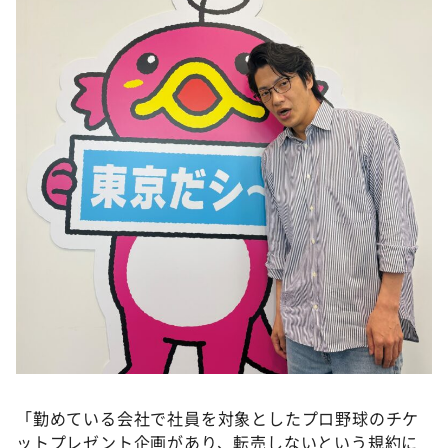
DAIGOも台所 ～きょうの献立 何にする？～
本日はダイアンなり！シーズン２
朝だ！生です旅サラダ
教えて！ニュースライブ 正義のミカタ
ＬＩＦＥ～夢のカタチ～
新婚さんいらっしゃい！
ポツンと一軒家
ザキ山小屋本館
ぺこぱのまるスポ
アナ回覧板
「勤めている会社で社員を対象としたプロ野球のチケ
ットプレゼント企画があり、転売しないという規約に