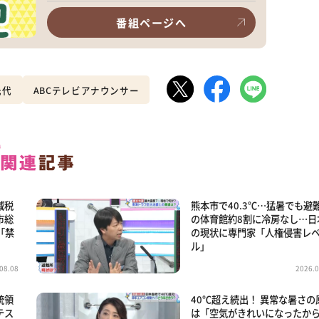
番組ページへ
光代
ABCテレビアナウンサー
減税
熊本市で40.3℃…猛暑でも避
市総
の体育館約8割に冷房なし…日
「禁
の現状に専門家「人権侵害レ
ル」
08.08
2026.0
統領
40℃超え続出！ 異常な暑さの
テス
は「空気がきれいになったか