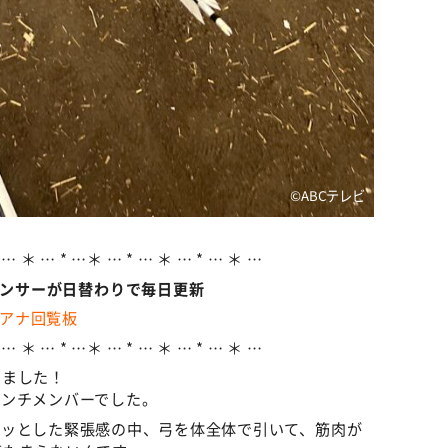
©ABCテレビ
 … ＊ … * …＊ … * … ＊ … * … ＊ …
ウンサーが日替わりで毎日更新
アナ回覧板
 … ＊ … * …＊ … * … ＊ … * … ＊ …
いました！
ベンチメンバーでした。
リッとした緊張感の中、弓を体全体で引いて、筋肉が