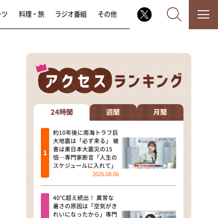
ーツ
料理・旅
ラジオ番組
その他
なるみ・岡村の過ぎるTV
相席食堂
24時間
週間
月間
これ余談なんですけど・・・
約10年後に南海トラフ巨
大地震は「必ず来る」 被
害は東日本大震災の15
～人生密着トークバラエティ！
倍…専門家断言「人生の
～ やすとものいたって真剣です
スケジュールに入れて」
2026.08.06
探偵！ナイトスクープ
40℃超え続出！ 異常な
news おかえり
暑さの原因は「空気がき
れいになったから」専門