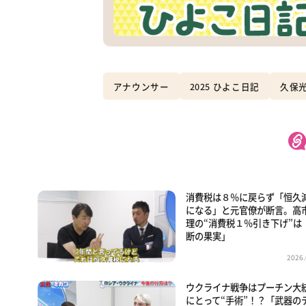
アナウンサー
2025 ひよこ日記
久保
消費税は８％に戻らず「恒久
になる」と元官僚が断言。高
理の“消費税１％引き下げ”は
断の果実」
2026.
ウクライナ戦争はプーチン大
にとって“手術”！？「武器の