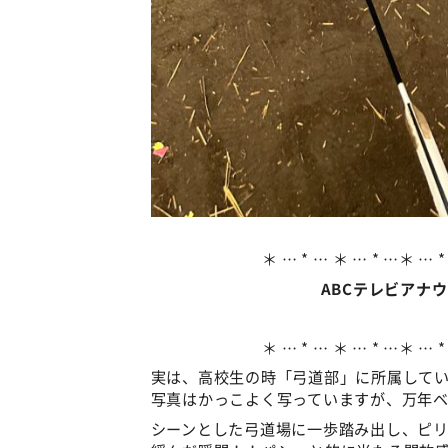
＊ … * … ＊ … * …＊ … *
ABCテレビアナ
＊ … * … ＊ … * …＊ … *
実は、高校生の時「弓道部」に所属して
写真はかっこよく写っていますが、万年
シーンとした弓道場に一歩踏み出し、ピ