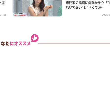
た泥
専門家の指摘に眞鍋かをり「“
れいで暑い”と“汚くて涼…
07.31
2026.0