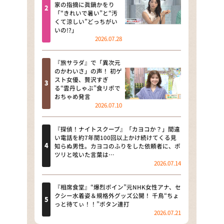
河合＆A.B.C-Z塚田×福井アナ
家の指摘に眞鍋かをり
「“きれいで暑い”と“汚
「なんでやねん！？」（news お
くて涼しい”どっちがい
かえり）
いの!?」
2026.07.28
DAIGOも台所 ～きょうの献立 何
にする？～
『旅サラダ』で「異次元
のかわいさ」の声！ 初ゲ
本日はダイアンなり！シーズン２
スト女優、贅沢すぎ
る“雲丹しゃぶ”食リポで
朝だ！生です旅サラダ
おちゃめ発言
2026.07.10
教えて！ニュースライブ 正義の
ミカタ
『探偵！ナイトスクープ』「カヨコか？」間違
い電話を約7年間100回以上かけ続けてくる見
ＬＩＦＥ～夢のカタチ～
知らぬ男性。カヨコのふりをした依頼者に、ポ
ツリと呟いた言葉は…
2026.07.14
新婚さんいらっしゃい！
ポツンと一軒家
『相席食堂』“爆烈ボイン”元NHK女性アナ、セ
クシー水着姿＆規格外グッズ公開！ 千鳥“ちょ
っと待てぃ！！”ボタン連打
ザキ山小屋本館
2026.07.21