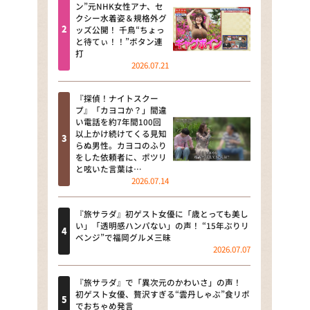
河合＆A.B.C-Z塚田×福井アナ
ン”元NHK女性アナ、セ
クシー水着姿＆規格外グ
「なんでやねん！？」（news お
ッズ公開！ 千鳥“ちょっ
かえり）
と待てぃ！！”ボタン連
打
DAIGOも台所 ～きょうの献立 何
2026.07.21
にする？～
『探偵！ナイトスクー
本日はダイアンなり！シーズン２
プ』「カヨコか？」間違
い電話を約7年間100回
朝だ！生です旅サラダ
以上かけ続けてくる見知
らぬ男性。カヨコのふり
をした依頼者に、ポツリ
教えて！ニュースライブ 正義の
と呟いた言葉は…
ミカタ
2026.07.14
ＬＩＦＥ～夢のカタチ～
『旅サラダ』初ゲスト女優に「歳とっても美し
い」「透明感ハンパない」の声！ “15年ぶりリ
新婚さんいらっしゃい！
ベンジ”で福岡グルメ三昧
2026.07.07
ポツンと一軒家
『旅サラダ』で「異次元のかわいさ」の声！
ザキ山小屋本館
初ゲスト女優、贅沢すぎる“雲丹しゃぶ”食リポ
でおちゃめ発言