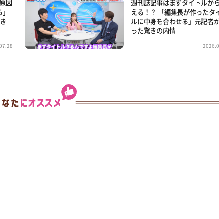
の原因
週刊誌記事はまずタイトルか
ら」
える！？ 「編集長が作ったタ
“き
ルに中身を合わせる」元記者
った驚きの内情
07.28
2026.0