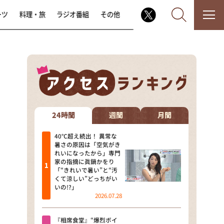
ーツ
料理・旅
ラジオ番組
その他
なるみ・岡村の過ぎるTV
相席食堂
24時間
週間
月間
これ余談なんですけど・・・
40℃超え続出！ 異常な
暑さの原因は「空気がき
れいになったから」専門
～人生密着トークバラエティ！
家の指摘に眞鍋かをり
～ やすとものいたって真剣です
「“きれいで暑い”と“汚
くて涼しい”どっちがい
探偵！ナイトスクープ
いの!?」
2026.07.28
news おかえり
『相席食堂』“爆烈ボイ