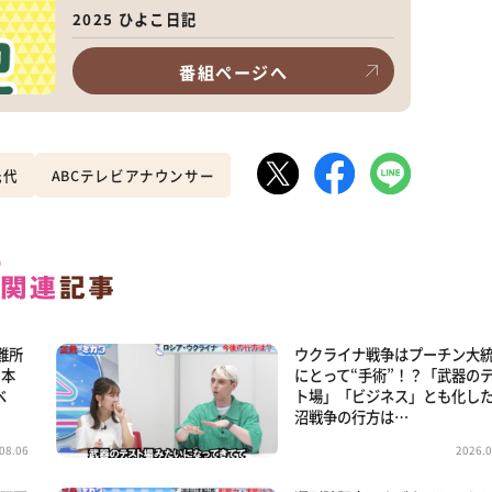
2025 ひよこ日記
番組ページへ
光代
ABCテレビアナウンサー
難所
ウクライナ戦争はプーチン大
日本
にとって“手術”！？「武器の
ベ
ト場」「ビジネス」とも化し
沼戦争の行方は…
08.06
2026.0