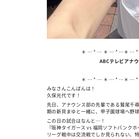
＊ … * … ＊ … * …＊ … *
ABCテレビアナ
＊ … * … ＊ … * …＊ … *
みなさんこんばんは！
久保光代です！
先日、アナウンス部の先輩である鷲尾千
期の新貝まゆと一緒に、甲子園球場へ野
この日の試合はなんと…！
『阪神タイガース vs 福岡ソフトバンク
リーグ戦中は交流戦でしか見られない、特