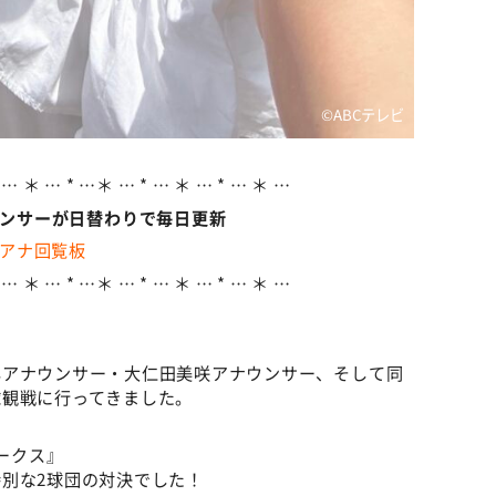
©ABCテレビ
 … ＊ … * …＊ … * … ＊ … * … ＊ …
ウンサーが日替わりで毎日更新
アナ回覧板
 … ＊ … * …＊ … * … ＊ … * … ＊ …
尋アナウンサー・大仁田美咲アナウンサー、そして同
球観戦に行ってきました。
ホークス』
別な2球団の対決でした！