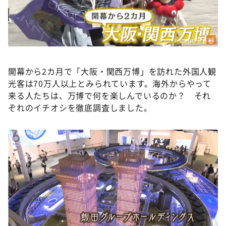
DAIGOも台所 ～きょうの献立 何にする？～
本日はダイアンなり！シーズン２
朝だ！生です旅サラダ
©ABCテレビ
教えて！ニュースライブ 正義のミカタ
開幕から2カ月で「大阪・関西万博」を訪れた外国人観
ＬＩＦＥ～夢のカタチ～
光客は70万人以上とみられています。海外からやって
新婚さんいらっしゃい！
来る人たちは、万博で何を楽しんでいるのか？ それ
ぞれのイチオシを徹底調査しました。
ポツンと一軒家
ザキ山小屋本館
ぺこぱのまるスポ
アナ回覧板