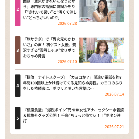
因は「空気がきれいになったか
ら」専門家の指摘に眞鍋かをり
「“きれいで暑い”と“汚くて涼し
い”どっちがいいの!?」
2026.07.28
『旅サラダ』で「異次元のかわ
いさ」の声！ 初ゲスト女優、贅
沢すぎる“雲丹しゃぶ”食リポで
おちゃめ発言
2026.07.10
『探偵！ナイトスクープ』「カヨコか？」間違い電話を約7
年間100回以上かけ続けてくる見知らぬ男性。カヨコのふり
をした依頼者に、ポツリと呟いた言葉は…
2026.07.14
『相席食堂』“爆烈ボイン”元NHK女性アナ、セクシー水着姿
＆規格外グッズ公開！ 千鳥“ちょっと待てぃ！！”ボタン連
打
2026.07.21