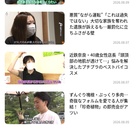
2026.08.09
悪質“ながら運転”「これは過失
ではない」大切な家族を奪われ
た遺族が訴えるも…厳罰化に立
ちふさがる壁
2026.08.07
近鉄奈良・40歳女性店長「頭頂
部の地肌が透けて…」悩みを解
決したプチプラのベストバイコ
スメ
2026.08.07
ずんぐり塊根・ぷっくり多肉…
奇抜なフォルムを愛でる人が集
結！「珍奇植物」の即売会がア
ツい
2026.08.05