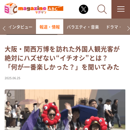
着
インタビュー
報道・情報
バラエティ・音楽
ドラマ・映
大阪・関西万博を訪れた外国人観光客が
絶対にハズぜない“イチオシ”とは？
なるみ・岡村の過ぎるTV
「何が一番楽しかった？」を聞いてみた
相席食堂
これ余談なんですけど・・・
2025.06.25
～人生密着トークバラエティ！～ やすとものいたっ
て真剣です
探偵！ナイトスクープ
news おかえり
河合＆A.B.C-Z塚田×福井アナ「なんでやねん！？」
（news おかえり）