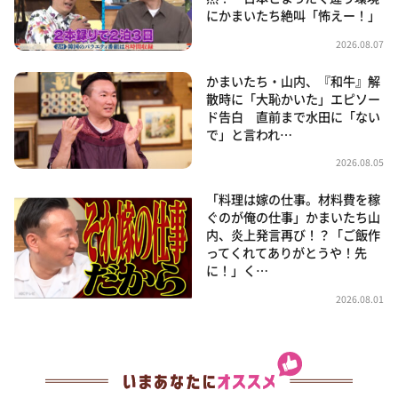
にかまいたち絶叫「怖えー！」
2026.08.07
かまいたち・山内、『和牛』解
散時に「大恥かいた」エピソー
ド告白 直前まで水田に「ない
で」と言われ…
2026.08.05
「料理は嫁の仕事。材料費を稼
ぐのが俺の仕事」かまいたち山
内、炎上発言再び！？「ご飯作
ってくれてありがとうや！先
に！」く…
2026.08.01