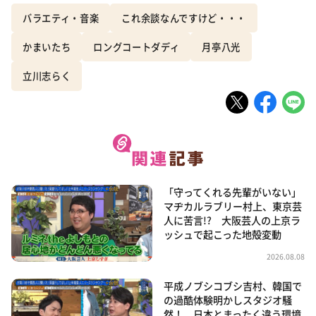
バラエティ・音楽
これ余談なんですけど・・・
かまいたち
ロングコートダディ
月亭八光
立川志らく
「守ってくれる先輩がいない」
マヂカルラブリー村上、東京芸
人に苦言!? 大阪芸人の上京ラ
ッシュで起こった地殻変動
2026.08.08
平成ノブシコブシ吉村、韓国で
の過酷体験明かしスタジオ騒
然！ 日本とまったく違う環境