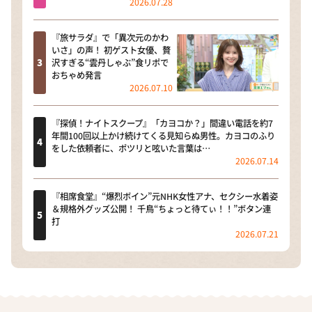
2026.07.28
『旅サラダ』で「異次元のかわ
いさ」の声！ 初ゲスト女優、贅
沢すぎる“雲丹しゃぶ”食リポで
おちゃめ発言
2026.07.10
『探偵！ナイトスクープ』「カヨコか？」間違い電話を約7
年間100回以上かけ続けてくる見知らぬ男性。カヨコのふり
をした依頼者に、ポツリと呟いた言葉は…
2026.07.14
『相席食堂』“爆烈ボイン”元NHK女性アナ、セクシー水着姿
＆規格外グッズ公開！ 千鳥“ちょっと待てぃ！！”ボタン連
打
2026.07.21