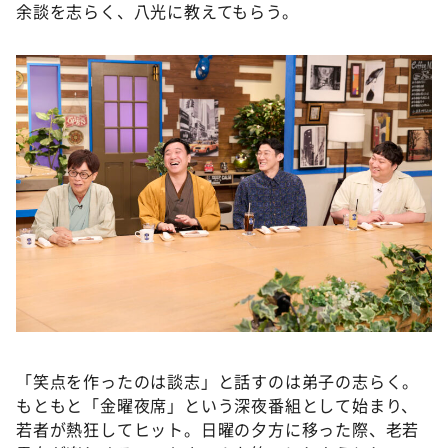
DAIGOも台所 ～きょうの献立 何にする？～
余談を志らく、八光に教えてもらう。
本日はダイアンなり！シーズン２
朝だ！生です旅サラダ
教えて！ニュースライブ 正義のミカタ
ＬＩＦＥ～夢のカタチ～
新婚さんいらっしゃい！
ポツンと一軒家
ザキ山小屋本館
ぺこぱのまるスポ
アナ回覧板
「笑点を作ったのは談志」と話すのは弟子の志らく。
もともと「金曜夜席」という深夜番組として始まり、
若者が熱狂してヒット。日曜の夕方に移った際、老若