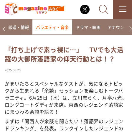
ー
報道・情報
バラエティ・音楽
ドラマ・映画
アナウンサ
「打ち上げで素っ裸に…」 TVでも大活
躍の大御所落語家の仰天行動とは！？
なるみ・岡村の過ぎるTV
相席食堂
2025.06.25
これ余談なんですけど・・・
かまいたちとスペシャルなゲストが、気になるトピッ
～人生密着トークバラエティ！～ やすとものいたっ
クから生まれる「余談」セッションを楽しむトークバ
て真剣です
ラエティ。6月25日（水）は、立川志らく、月亭八光、
探偵！ナイトスクープ
ロングコートダディが来店。東西のレジェンド落語家
にまつわる余談を語る！
news おかえり
河合＆A.B.C-Z塚田×福井アナ「なんでやねん！？」
まずは「関西人が余談を聞きたい！落語界のレジェン
（news おかえり）
ドランキング」を発表。ランクインしたレジェンドの