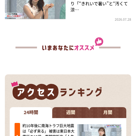
り「“きれいで暑い”と“汚くて
涼…
2026.07.28
24時間
週間
月間
約10年後に南海トラフ巨大地震
は「必ず来る」 被害は東日本大