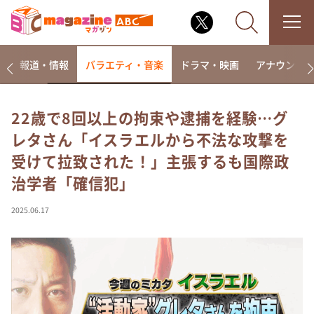
ー
報道・情報
バラエティ・音楽
ドラマ・映画
アナウンサ
22歳で8回以上の拘束や逮捕を経験…グ
レタさん「イスラエルから不法な攻撃を
なるみ・岡村の過ぎるTV
受けて拉致された！」主張するも国際政
相席食堂
治学者「確信犯」
これ余談なんですけど・・・
～人生密着トークバラエティ！～ やすとものいたっ
2025.06.17
て真剣です
探偵！ナイトスクープ
news おかえり
河合＆A.B.C-Z塚田×福井アナ「なんでやねん！？」
（news おかえり）