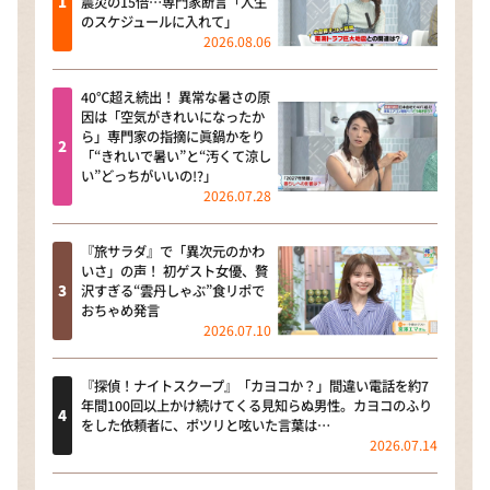
震災の15倍…専門家断言「人生
のスケジュールに入れて」
2026.08.06
40℃超え続出！ 異常な暑さの原
因は「空気がきれいになったか
ら」専門家の指摘に眞鍋かをり
「“きれいで暑い”と“汚くて涼し
い”どっちがいいの!?」
2026.07.28
『旅サラダ』で「異次元のかわ
いさ」の声！ 初ゲスト女優、贅
沢すぎる“雲丹しゃぶ”食リポで
おちゃめ発言
2026.07.10
『探偵！ナイトスクープ』「カヨコか？」間違い電話を約7
年間100回以上かけ続けてくる見知らぬ男性。カヨコのふり
をした依頼者に、ポツリと呟いた言葉は…
2026.07.14