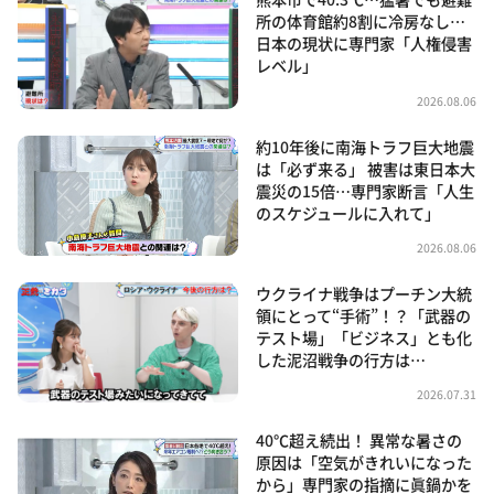
所の体育館約8割に冷房なし…
日本の現状に専門家「人権侵害
レベル」
2026.08.06
約10年後に南海トラフ巨大地震
は「必ず来る」 被害は東日本大
震災の15倍…専門家断言「人生
のスケジュールに入れて」
2026.08.06
ウクライナ戦争はプーチン大統
領にとって“手術”！？「武器の
テスト場」「ビジネス」とも化
した泥沼戦争の行方は…
2026.07.31
40℃超え続出！ 異常な暑さの
原因は「空気がきれいになった
から」専門家の指摘に眞鍋かを