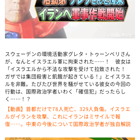
DAIGOも台所 ～きょうの献立 何にする？～
本日はダイアンなり！シーズン２
朝だ！生です旅サラダ
教えて！ニュースライブ 正義のミカタ
©ABCテレビ
ＬＩＦＥ～夢のカタチ～
スウェーデンの環境活動家グレタ・トゥーンベリさん
新婚さんいらっしゃい！
が、なんとイスラエル軍に拘束された……！ 彼女は
ポツンと一軒家
「イスラエルから不法な攻撃を受けて拉致された！
ガザでは集団殺害と飢餓が起きている！」とイスラエ
ザキ山小屋本館
ルを非難。たびたび世界を騒がせている彼女の今回の
ぺこぱのまるスポ
行動は、国際政治学者いわく「確信犯」だったらし
く……！？
アナ回覧板
【動画】首都だけで78人死亡、329人負傷。イスラエ
ルがイランを攻撃、これにイランはミサイルで報
復……。中東の今後について国際政治学者が独自解説