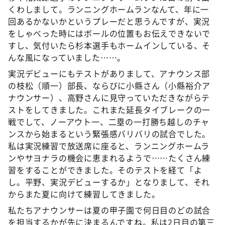
くわしまして。ランニングホームランなんて、年に一
回あるかないかというプレーだと思うんですが、実況
をしゃべった時にはボールの位置もお伝えできないで
すし、気付いたら杉本選手もホームインしている、そ
んな風になっていました……。
実況デビューにもテストがありまして、アナウンス部
の枝松（順一）部長、ならびに小縣さん（小縣裕介ア
ナウンサー）、高野さんに見守っていただきながらテ
ストをしてきました。これまた延長タイブレークの一
戦でして、ノーアウト一、二塁の一打勝ち越しのチャ
ンスから始まるという緊張感バリバリの試合でした。
私は実況練習で放送席に座ると、ランニングホームラ
ンやサヨナラの機会に恵まれるようで……たくさん練
習をすることができました。そのテストを経て「よ
し。平野、実況デビューするか」となりまして、それ
からまた夏に向けて練習してきました。
私たちアナウンサーは夏の甲子園で何日目のどの試合
を担当するかが先に決まるんですね。私は2日目の第三