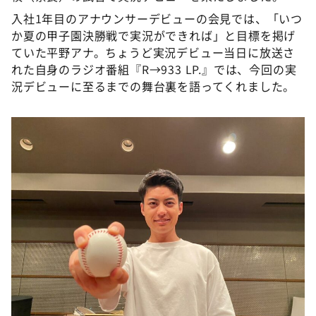
DAIGOも台所 ～きょうの献立 何にする？～
入社1年目のアナウンサーデビューの会見では、「いつ
本日はダイアンなり！シーズン２
か夏の甲子園決勝戦で実況ができれば」と目標を掲げ
ていた平野アナ。ちょうど実況デビュー当日に放送さ
朝だ！生です旅サラダ
れた自身のラジオ番組『R→933 LP.』では、今回の実
教えて！ニュースライブ 正義のミカタ
況デビューに至るまでの舞台裏を語ってくれました。
ＬＩＦＥ～夢のカタチ～
新婚さんいらっしゃい！
ポツンと一軒家
ザキ山小屋本館
ぺこぱのまるスポ
アナ回覧板