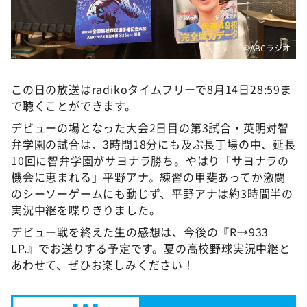
©ABCラジオ
この日の放送はradikoタイムフリーで8月14日28:59ま
で聴くことができます。
デビューの場となった大会2日目の第3試合・英明対智
弁学園の試合は、3時間18分にも及ぶ長丁場の中、延長
10回に智弁学園がサヨナラ勝ち。やはり「サヨナラの
機会に恵まれる」平野アナ。練習の甲斐あってか激闘
のシーソーゲームにも動じず、平野アナは約3時間半の
実況中継を喋りきりました。
デビュー戦を終えた生の感想は、今後の『R→933
LP.』でお送りする予定です。夏の高校野球実況中継と
あわせて、ぜひお楽しみください！