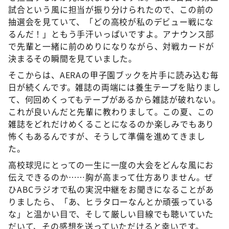
試合という風に担当が振り分けられたので、この前の
抽選会を見ていて、「どの高校が私のデビュー戦にな
るんだ！」ともう手汗いっぱいですよ。アナウンス部
で先輩と一緒に前のめりになりながら、対戦カードが
決まるその瞬間を見ていました。
そこからは、AERAの甲子園ブックを片手に読み込む毎
日が続くんです。雑誌の両端には養生テープを貼りまし
て、何回めくってもテープがあるから雑誌が破れない。
これが良いんだと先輩に教わりまして。この夏、この
雑誌をどれだけめくることになるのか楽しみでもあり
怖くもあるんですが、そうして準備を進めてきまし
た。
高校球児にとっての一生に一度の大会をどんな風にお
伝えできるのか……胸が高まって仕方ありません。ぜ
ひABCラジオで私の実況中継をお聞きになることがあ
りましたら、「あ、ヒラタローなんとか頑張っている
な」と温かい目で、そして厳しい目線でも聴いていた
だいて、その感想を送っていただけると幸いです。