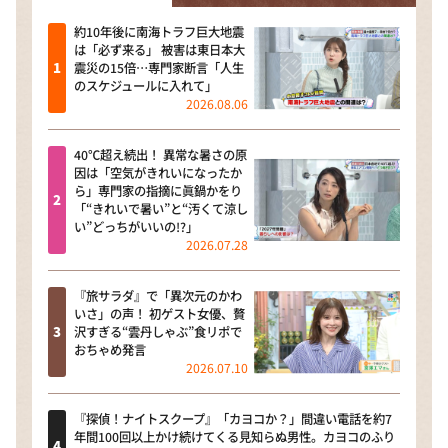
約10年後に南海トラフ巨大地震
は「必ず来る」 被害は東日本大
震災の15倍…専門家断言「人生
のスケジュールに入れて」
2026.08.06
40℃超え続出！ 異常な暑さの原
因は「空気がきれいになったか
ら」専門家の指摘に眞鍋かをり
「“きれいで暑い”と“汚くて涼し
い”どっちがいいの!?」
2026.07.28
『旅サラダ』で「異次元のかわ
いさ」の声！ 初ゲスト女優、贅
沢すぎる“雲丹しゃぶ”食リポで
おちゃめ発言
2026.07.10
『探偵！ナイトスクープ』「カヨコか？」間違い電話を約7
年間100回以上かけ続けてくる見知らぬ男性。カヨコのふり