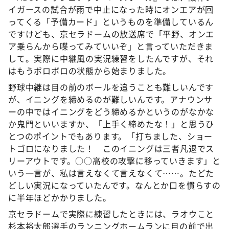
イガースの試合が雨で中止になった時にオンエアが回
ってくる「予備カード」というものを準備しているん
ですけども、京セラドームの放送席で「平野、オンエ
ア乗らんから喋ってみていいぞ」と言っていただきま
して。実際に中継風の実況練習をしたんですが、それ
はもうボロボロの状態から始まりました。
野球中継は目の前のボールを追うことも難しいんです
が、イニングを締めるのが難しいんです。アナウンサ
ーの中ではイニングをどう締めるかというのがなかな
か鬼門といいますか、「上手く締めたな！」と思うひ
とつのポイントでもあります。「打ちました、ショー
トゴロになりました！ このイニングは三者凡退でス
リーアウトです。○○高校の攻撃に移っていきます」と
いう一言が、私は言えなくて言えなくて……。たどた
どしい実況になっていたんです。なんとか口を慣らすの
に半年ほどかかりました。
京セラドームで実際に練習したときには、ラオウこと
杉本裕太郎選手のランニングホームランに目の前で出