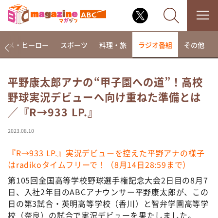
アニメ・ヒーロー
スポーツ
料理・旅
ラジオ番組
その他
平野康太郎アナの“甲子園への道”！高校
野球実況デビューへ向け重ねた準備とは
なるみ・岡村の過ぎるTV
／『R→933 LP.』
相席食堂
これ余談なんですけど・・・
2023.08.10
～人生密着トークバラエティ！～ やすとものいたっ
て真剣です
『R→933 LP.』実況デビューを控えた平野アナの様子
はradikoタイムフリーで！（8月14日28:59まで）
探偵！ナイトスクープ
第105回全国高等学校野球選手権記念大会2日目の8月7
news おかえり
日、入社2年目のABCアナウンサー平野康太郎が、この
河合＆A.B.C-Z塚田×福井アナ「なんでやねん！？」
日の第3試合・英明高等学校（香川）と智弁学園高等学
（news おかえり）
校（奈良）の試合で実況デビューを果たしました。