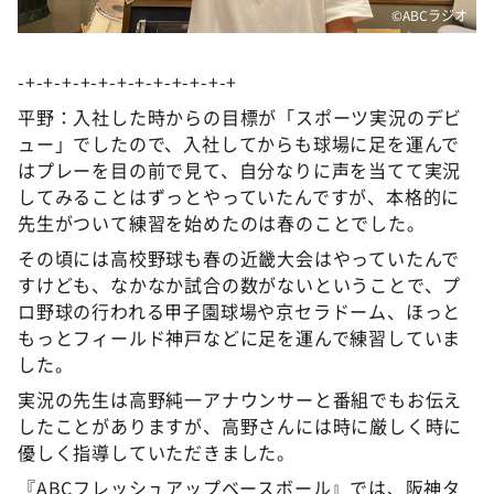
©ABCラジオ
-+-+-+-+-+-+-+-+-+-+-+-+
平野：入社した時からの目標が「スポーツ実況のデビ
ュー」でしたので、入社してからも球場に足を運んで
はプレーを目の前で見て、自分なりに声を当てて実況
してみることはずっとやっていたんですが、本格的に
先生がついて練習を始めたのは春のことでした。
その頃には高校野球も春の近畿大会はやっていたんで
すけども、なかなか試合の数がないということで、プ
ロ野球の行われる甲子園球場や京セラドーム、ほっと
もっとフィールド神戸などに足を運んで練習していま
した。
実況の先生は高野純一アナウンサーと番組でもお伝え
したことがありますが、高野さんには時に厳しく時に
優しく指導していただきました。
『ABCフレッシュアップベースボール』では、阪神タ