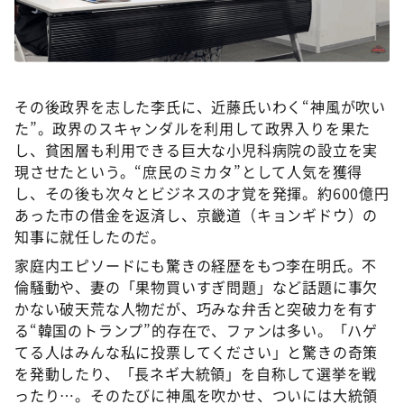
その後政界を志した李氏に、近藤氏いわく“神風が吹い
た”。政界のスキャンダルを利用して政界入りを果た
し、貧困層も利用できる巨大な小児科病院の設立を実
現させたという。“庶民のミカタ”として人気を獲得
し、その後も次々とビジネスの才覚を発揮。約600億円
あった市の借金を返済し、京畿道（キョンギドウ）の
知事に就任したのだ。
家庭内エピソードにも驚きの経歴をもつ李在明氏。不
倫騒動や、妻の「果物買いすぎ問題」など話題に事欠
かない破天荒な人物だが、巧みな弁舌と突破力を有す
る“韓国のトランプ”的存在で、ファンは多い。「ハゲ
てる人はみんな私に投票してください」と驚きの奇策
を発動したり、「長ネギ大統領」を自称して選挙を戦
ったり…。そのたびに神風を吹かせ、ついには大統領