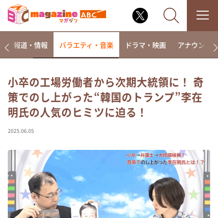
ー
報道・情報
バラエティ・音楽
ドラマ・映画
アナウンサ
小卒の工場労働者から次期大統領に！ 奇
策でのし上がった“韓国のトランプ”李在
なるみ・岡村の過ぎるTV
明氏の人気のヒミツに迫る！
相席食堂
これ余談なんですけど・・・
2025.06.05
～人生密着トークバラエティ！～ やすとものいたっ
て真剣です
探偵！ナイトスクープ
news おかえり
河合＆A.B.C-Z塚田×福井アナ「なんでやねん！？」
（news おかえり）