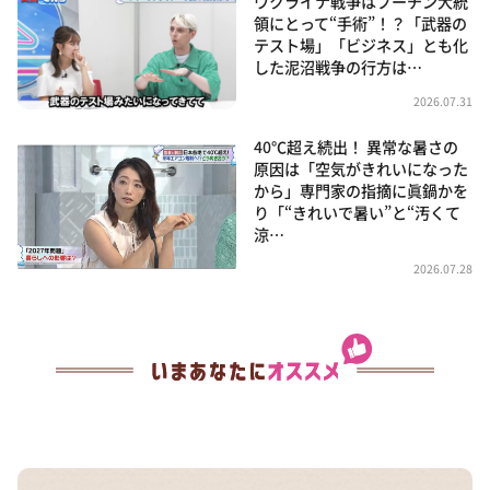
ウクライナ戦争はプーチン大統
領にとって“手術”！？「武器の
テスト場」「ビジネス」とも化
した泥沼戦争の行方は…
2026.07.31
40℃超え続出！ 異常な暑さの
原因は「空気がきれいになった
から」専門家の指摘に眞鍋かを
り「“きれいで暑い”と“汚くて
涼…
2026.07.28