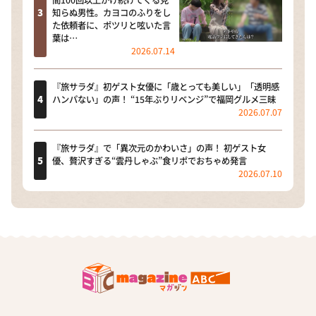
間100回以上かけ続けてくる見
知らぬ男性。カヨコのふりをし
た依頼者に、ポツリと呟いた言
葉は…
2026.07.14
『旅サラダ』初ゲスト女優に「歳とっても美しい」「透明感
ハンパない」の声！ “15年ぶりリベンジ”で福岡グルメ三昧
2026.07.07
『旅サラダ』で「異次元のかわいさ」の声！ 初ゲスト女
優、贅沢すぎる“雲丹しゃぶ”食リポでおちゃめ発言
2026.07.10