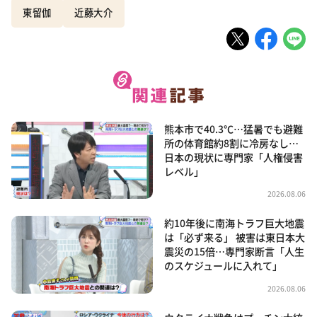
東留伽
近藤大介
熊本市で40.3℃…猛暑でも避難
所の体育館約8割に冷房なし…
日本の現状に専門家「人権侵害
レベル」
2026.08.06
約10年後に南海トラフ巨大地震
は「必ず来る」 被害は東日本大
震災の15倍…専門家断言「人生
のスケジュールに入れて」
2026.08.06