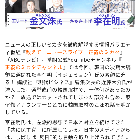
DAIGOも台所 ～きょうの献立 何にする？～
本日はダイアンなり！シーズン２
朝だ！生です旅サラダ
教えて！ニュースライブ 正義のミカタ
ニュースの正しいミカタを徹底解説する情報バラエテ
ＬＩＦＥ～夢のカタチ～
ィ番組『
教えて！ニュースライブ 正義のミカタ
』
新婚さんいらっしゃい！
（ABCテレビ）。番組公式YouTubeチャンネル『
正義のミカタチャンネル
』では今回、韓国の次期大統
ポツンと一軒家
領に選ばれた李在明（イジェミョン）氏の素顔に迫
ザキ山小屋本館
る！ 講談社『現代ビジネス』編集次長の近藤大介氏が
潜入した、選挙直前の韓国取材で、一体何があったの
ぺこぱのまるスポ
か？ 放送ではカットされてしまった部分も含め、東
アナ回覧板
留伽アナウンサーとともに韓国取材のこぼれ話を明か
している。
李在明氏は、左派的思想で日本と対立を続けてきた
「共に民主党」に所属している。日本のメディアから
は、しばしば“反日”的な言動を取り上げられてきた。