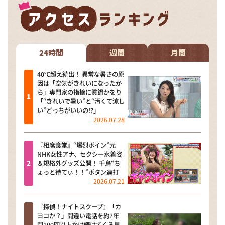
24時間
週間
月間
40℃超え続出！ 異常な暑さの原
因は「空気がきれいになったか
ら」専門家の指摘に眞鍋かをり
「“きれいで暑い”と“汚くて涼し
い”どっちがいいの!?」
2026.07.28
『相席食堂』“爆烈ボイン”元
NHK女性アナ、セクシー水着姿
＆規格外グッズ公開！ 千鳥“ち
ょっと待てぃ！！”ボタン連打
2026.07.21
『探偵！ナイトスクープ』「カ
ヨコか？」間違い電話を約7年