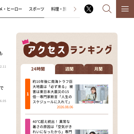
メ・ヒーロー
スポーツ
料理・旅
ラジオ番組
その他
も
なるみ・岡村の過ぎるTV
2.11
相席食堂
24時間
週間
月間
これ余談なんですけど・・・
約10年後に南海トラフ巨
大地震は「必ず来る」 被
で
害は東日本大震災の15
～人生密着トークバラエティ！
倍…専門家断言「人生の
～ やすとものいたって真剣です
6.05
スケジュールに入れて」
2026.08.06
探偵！ナイトスクープ
40℃超え続出！ 異常な
news おかえり
暑さの原因は「空気がき
れいになったから」専門