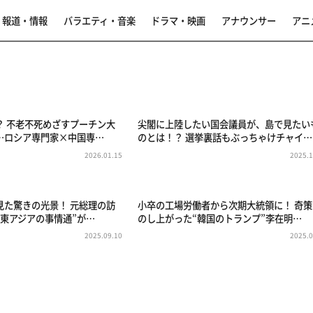
報道・情報
バラエティ・音楽
ドラマ・映画
アナウンサー
アニ
？ 不老不死めざすプーチン大
尖閣に上陸したい国会議員が、島で見たい
…ロシア専門家×中国専…
のとは！？ 選挙裏話もぶっちゃけチャイ…
2026.01.15
2025.1
見た驚きの光景！ 元総理の訪
小卒の工場労働者から次期大統領に！ 奇策
“東アジアの事情通”が…
のし上がった“韓国のトランプ”李在明…
2025.09.10
2025.0