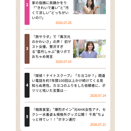
河合＆A.B.C-Z塚田×福井アナ
家の指摘に眞鍋かをり
「“きれいで暑い”と“汚
「なんでやねん！？」（news お
くて涼しい”どっちがい
かえり）
いの!?」
2026.07.28
DAIGOも台所 ～きょうの献立 何
にする？～
『旅サラダ』で「異次元
のかわいさ」の声！ 初ゲ
本日はダイアンなり！シーズン２
スト女優、贅沢すぎ
る“雲丹しゃぶ”食リポで
朝だ！生です旅サラダ
おちゃめ発言
2026.07.10
教えて！ニュースライブ 正義の
ミカタ
『探偵！ナイトスクープ』「カヨコか？」間違
い電話を約7年間100回以上かけ続けてくる見
ＬＩＦＥ～夢のカタチ～
知らぬ男性。カヨコのふりをした依頼者に、ポ
ツリと呟いた言葉は…
2026.07.14
新婚さんいらっしゃい！
ポツンと一軒家
『相席食堂』“爆烈ボイン”元NHK女性アナ、セ
クシー水着姿＆規格外グッズ公開！ 千鳥“ちょ
っと待てぃ！！”ボタン連打
ザキ山小屋本館
2026.07.21