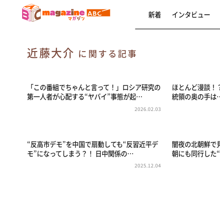
新着
インタビュー
近藤大介
に関する記事
「この番組でちゃんと言って！」ロシア研究の
ほとんど漫談！
第一人者が心配する“ヤバイ”事態が起…
統領の奥の手は
2026.02.03
“反高市デモ”を中国で扇動しても“反習近平デ
闇夜の北朝鮮で
モ”になってしまう？！ 日中関係の…
朝にも同行した
2025.12.04