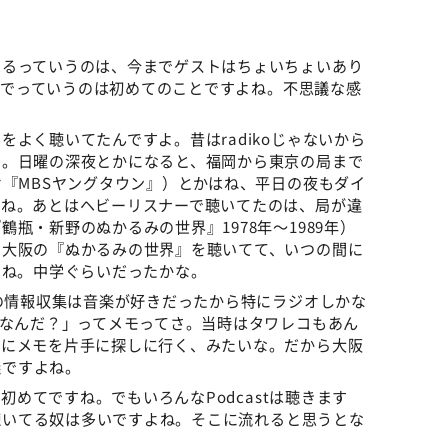
べるっていうのは、今までゲストはちょいちょいあり
番組でっていうのは初めてのことですよね。不思議な感
よく聴いてたんですよ。昔はradikoじゃないから
よ。日曜の深夜とかになると、福岡から東京の局まで
オ『MBSヤングタウン』）とかはね、平日の夜もダイ
たね。あとはヘビーリスナーで聴いてたのは、局が違
瓶・新野のぬかるみの世界』1978年～1989年）
オ大阪の『ぬかるみの世界』を聴いてて、いつの間に
よね。中学ぐらいだったかな。
代の情報収集は音楽が好きだったから特にラジオしかな
曲なんだ？」ってメモってさ。当時はタワレコもあん
かにメモを片手に探しに行く、みたいな。だから大阪
議ですよね。
は初めてですね。でもいろんなPodcastは聴きます
t聴いてる奴は多いですよね。そこに流れると思うとな