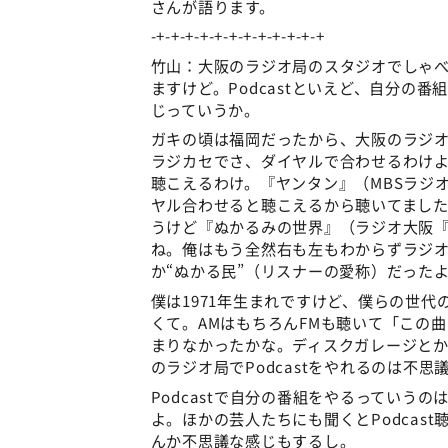
さんが語ります。
-+-+-+-+-+-+-+-+-+-+-+-+
竹山：大阪のラジオ局のスタジオでしゃ
ますけど。Podcastといえど、自分の
じっていうか。
ガキの頃は福岡だったから、大阪のラジオを
ラジカセでさ、ダイヤルで合わせるわけ
聴こえるわけ。『ヤンタン』（MBSラジ
ヤル合わせると聴こえるから聴いてまし
うけど『ぬかるみの世界』（ラジオ大阪『鶴
ね。俺はもう全然右も左もわからずラジ
か“ぬかる民”（リスナーの愛称）だった
僕は1971年生まれですけど、僕らの世
くて。AMはもちろんFMも聴いて「この
まりなかったかな。ディスクガレージと
のラジオ局でPodcastをやれるのは不思
Podcastで自分の番組をやるっていうの
よ。ほかの芸人たちにも聞くとPodcas
んか不思議な感じもするし。