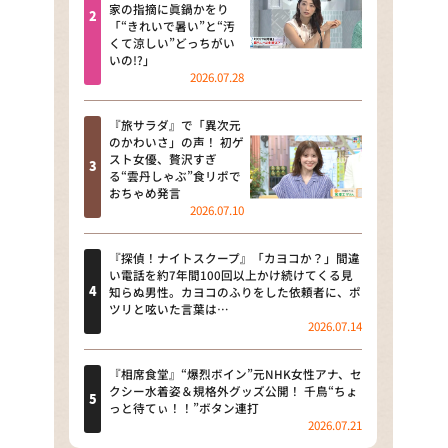
河合＆A.B.C-Z塚田×福井アナ
家の指摘に眞鍋かをり
「“きれいで暑い”と“汚
「なんでやねん！？」（news お
くて涼しい”どっちがい
かえり）
いの!?」
2026.07.28
DAIGOも台所 ～きょうの献立 何
にする？～
『旅サラダ』で「異次元
のかわいさ」の声！ 初ゲ
本日はダイアンなり！シーズン２
スト女優、贅沢すぎ
る“雲丹しゃぶ”食リポで
朝だ！生です旅サラダ
おちゃめ発言
2026.07.10
教えて！ニュースライブ 正義の
ミカタ
『探偵！ナイトスクープ』「カヨコか？」間違
い電話を約7年間100回以上かけ続けてくる見
ＬＩＦＥ～夢のカタチ～
知らぬ男性。カヨコのふりをした依頼者に、ポ
ツリと呟いた言葉は…
2026.07.14
新婚さんいらっしゃい！
ポツンと一軒家
『相席食堂』“爆烈ボイン”元NHK女性アナ、セ
クシー水着姿＆規格外グッズ公開！ 千鳥“ちょ
っと待てぃ！！”ボタン連打
ザキ山小屋本館
2026.07.21