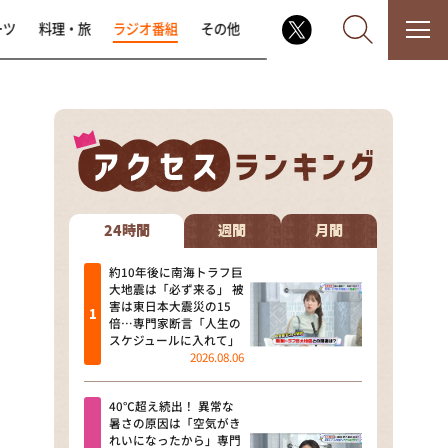
ーツ
料理・旅
ラジオ番組
その他
なるみ・岡村の過ぎるTV
相席食堂
24時間
週間
月間
これ余談なんですけど・・・
約10年後に南海トラフ巨
大地震は「必ず来る」 被
害は東日本大震災の15
～人生密着トークバラエティ！
倍…専門家断言「人生の
～ やすとものいたって真剣です
スケジュールに入れて」
2026.08.06
探偵！ナイトスクープ
40℃超え続出！ 異常な
news おかえり
暑さの原因は「空気がき
れいになったから」専門