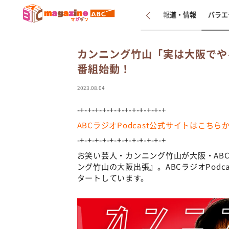
新着
インタビュー
報道・情報
バラエ
カンニング竹山「実は大阪でやる
番組始動！
2023.08.04
-+-+-+-+-+-+-+-+-+-+-+-+
ABCラジオPodcast公式サイトはこちら
-+-+-+-+-+-+-+-+-+-+-+-+
お笑い芸人・カンニング竹山が大阪・AB
ング竹山の大阪出張』。ABCラジオPodc
タートしています。