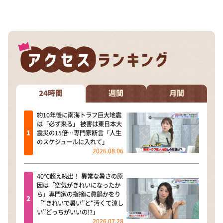
24時間
週間
月間
約10年後に南海トラフ巨大地震
は「必ず来る」 被害は東日本大
震災の15倍…専門家断言「人生
のスケジュールに入れて」
2026.08.06
40℃超え続出！ 異常な暑さの原
因は「空気がきれいになったか
ら」専門家の指摘に眞鍋かをり
「“きれいで暑い”と“汚くて涼し
い”どっちがいいの!?」
2026.07.28