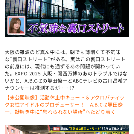
DAIGOも台所 ～きょうの献立 何にする？～
本日はダイアンなり！シーズン２
朝だ！生です旅サラダ
教えて！ニュースライブ 正義のミカタ
ＬＩＦＥ～夢のカタチ～
大阪の難波のど真ん中には、朝でも薄暗くて不気味
新婚さんいらっしゃい！
な“裏口ストリート”がある。実はこの裏口ストリート
ポツンと一軒家
の前身には、現代にも通ずるあの問題が関わってい
た。EXPO 2025 大阪・関西万博のあのトラブルではな
ザキ山小屋本館
いかと、A.B.C-Zの塚田僚一とABCテレビの古川昌希ア
ぺこぱのまるスポ
ナウンサーは推測するが……!?
アナ回覧板
【未公開映像】活動休止中キュート＆アクロバティッ
ク女性アイドルのプロデューサー！ A.B.C-Z塚田僚
一、謎解き中に“忘れられない場所”へたどり着く