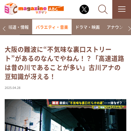
ー
報道・情報
バラエティ・音楽
ドラマ・映画
アナウンサ
大阪の難波に“不気味な裏口ストリー
ト”があるのなんでやねん！？「高速道路
なるみ・岡村の過ぎるTV
は昔の川であることが多い」古川アナの
相席食堂
豆知識が冴える！
これ余談なんですけど・・・
～人生密着トークバラエティ！～ やすとものいたっ
2025.04.28
て真剣です
探偵！ナイトスクープ
news おかえり
河合＆A.B.C-Z塚田×福井アナ「なんでやねん！？」
（news おかえり）