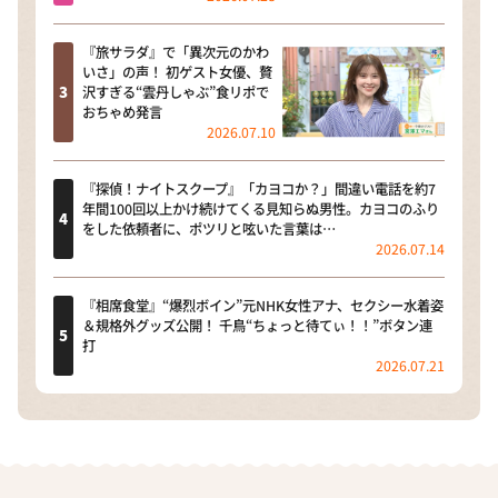
『旅サラダ』で「異次元のかわ
いさ」の声！ 初ゲスト女優、贅
沢すぎる“雲丹しゃぶ”食リポで
おちゃめ発言
2026.07.10
『探偵！ナイトスクープ』「カヨコか？」間違い電話を約7
年間100回以上かけ続けてくる見知らぬ男性。カヨコのふり
をした依頼者に、ポツリと呟いた言葉は…
2026.07.14
『相席食堂』“爆烈ボイン”元NHK女性アナ、セクシー水着姿
＆規格外グッズ公開！ 千鳥“ちょっと待てぃ！！”ボタン連
打
2026.07.21