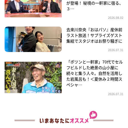
が登場！ 秘境の一軒家に宿る、
３…
2026.08.02
去来川奈央『おはパソ』産休前
ラスト放送！サプライズゲスト
集結でスタジオはお祭り騒ぎに
2026.07.31
「ポツンと一軒家」70代でセル
フビルドした絶景の山小屋に
続々と集う人々。自然を活用し
た岩風呂も！＜夏休み２時間ス
ペシャ…
2026.07.31