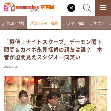
ー
報道・情報
バラエティ・音楽
ドラマ・映画
アナウンサ
『探偵！ナイトスクープ』デーモン閣下
顧問＆カベポ永見探偵の親友は誰？ 本
なるみ・岡村の過ぎるTV
音が垣間見えスタジオ一同笑い
相席食堂
これ余談なんですけど・・・
2025.04.15
～人生密着トークバラエティ！～ やすとものいたっ
て真剣です
探偵！ナイトスクープ
news おかえり
河合＆A.B.C-Z塚田×福井アナ「なんでやねん！？」
（news おかえり）