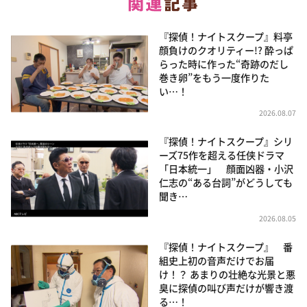
『探偵！ナイトスクープ』料亭
顔負けのクオリティー!? 酔っぱ
らった時に作った“奇跡のだし
巻き卵”をもう一度作りた
い…！
2026.08.07
『探偵！ナイトスクープ』シリ
ーズ75作を超える任侠ドラマ
「日本統一」 顔面凶器・小沢
仁志の“ある台詞”がどうしても
聞き…
2026.08.05
『探偵！ナイトスクープ』 番
組史上初の音声だけでお届
け！？ あまりの壮絶な光景と悪
臭に探偵の叫び声だけが響き渡
る…！