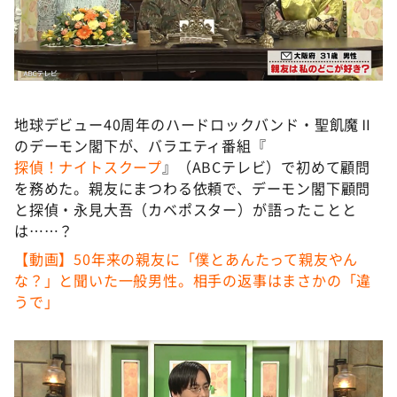
DAIGOも台所 ～きょうの献立 何にする？～
本日はダイアンなり！シーズン２
朝だ！生です旅サラダ
教えて！ニュースライブ 正義のミカタ
地球デビュー40周年のハードロックバンド・聖飢魔Ⅱ
ＬＩＦＥ～夢のカタチ～
のデーモン閣下が、バラエティ番組『
新婚さんいらっしゃい！
探偵！ナイトスクープ
』（ABCテレビ）で初めて顧問
を務めた。親友にまつわる依頼で、デーモン閣下顧問
ポツンと一軒家
と探偵・永見大吾（カベポスター）が語ったことと
ザキ山小屋本館
は……？
ぺこぱのまるスポ
【動画】50年来の親友に「僕とあんたって親友やん
な？」と聞いた一般男性。相手の返事はまさかの「違
アナ回覧板
うで」