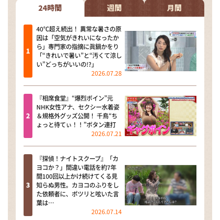
24時間
週間
月間
40℃超え続出！ 異常な暑さの原
因は「空気がきれいになったか
ら」専門家の指摘に眞鍋かをり
「“きれいで暑い”と“汚くて涼し
い”どっちがいいの!?」
2026.07.28
『相席食堂』“爆烈ボイン”元
NHK女性アナ、セクシー水着姿
＆規格外グッズ公開！ 千鳥“ち
ょっと待てぃ！！”ボタン連打
2026.07.21
『探偵！ナイトスクープ』「カ
ヨコか？」間違い電話を約7年
間100回以上かけ続けてくる見
知らぬ男性。カヨコのふりをし
た依頼者に、ポツリと呟いた言
葉は…
2026.07.14