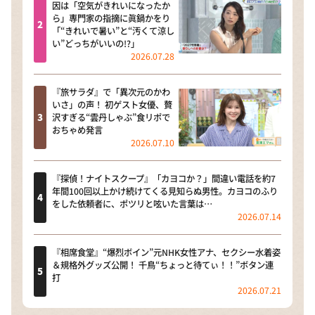
因は「空気がきれいになったか
ら」専門家の指摘に眞鍋かをり
「“きれいで暑い”と“汚くて涼し
い”どっちがいいの!?」
2026.07.28
『旅サラダ』で「異次元のかわ
いさ」の声！ 初ゲスト女優、贅
沢すぎる“雲丹しゃぶ”食リポで
おちゃめ発言
2026.07.10
『探偵！ナイトスクープ』「カヨコか？」間違い電話を約7
年間100回以上かけ続けてくる見知らぬ男性。カヨコのふり
をした依頼者に、ポツリと呟いた言葉は…
2026.07.14
『相席食堂』“爆烈ボイン”元NHK女性アナ、セクシー水着姿
＆規格外グッズ公開！ 千鳥“ちょっと待てぃ！！”ボタン連
打
2026.07.21