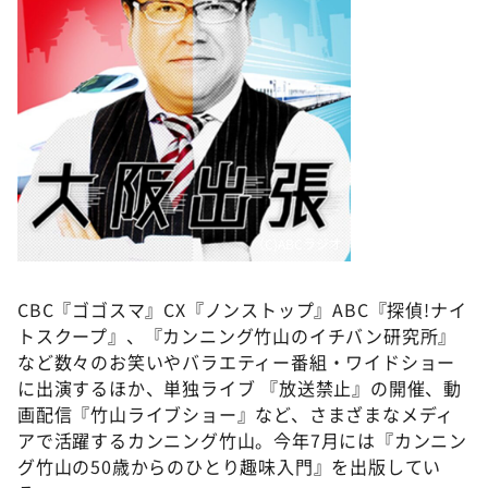
DAIGOも台所 ～きょうの献立 何にする？～
本日はダイアンなり！シーズン２
朝だ！生です旅サラダ
教えて！ニュースライブ 正義のミカタ
ＬＩＦＥ～夢のカタチ～
新婚さんいらっしゃい！
ポツンと一軒家
（C)ABCラジオ
ザキ山小屋本館
CBC『ゴゴスマ』CX『ノンストップ』ABC『探偵!ナイ
ぺこぱのまるスポ
トスクープ』、『カンニング竹山のイチバン研究所』
アナ回覧板
など数々のお笑いやバラエティー番組・ワイドショー
に出演するほか、単独ライブ 『放送禁止』の開催、動
画配信『竹山ライブショー』など、さまざまなメディ
アで活躍するカンニング竹山。今年7月には『カンニン
グ竹山の50歳からのひとり趣味入門』を出版してい