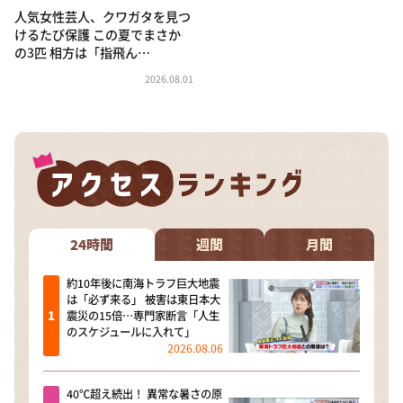
人気女性芸人、クワガタを見つ
けるたび保護 この夏でまさか
の3匹 相方は「指飛ん…
2026.08.01
24時間
週間
月間
約10年後に南海トラフ巨大地震
は「必ず来る」 被害は東日本大
震災の15倍…専門家断言「人生
のスケジュールに入れて」
2026.08.06
40℃超え続出！ 異常な暑さの原