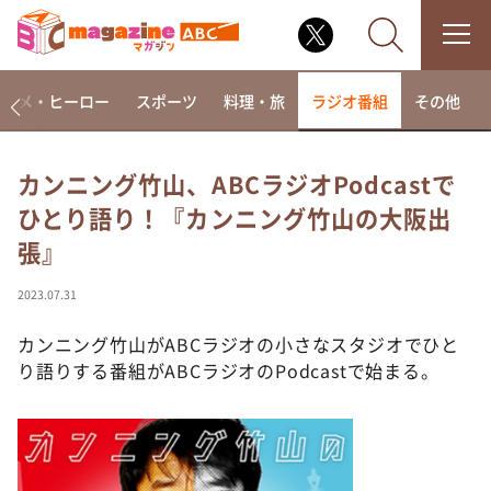
アニメ・ヒーロー
スポーツ
料理・旅
ラジオ番組
その他
カンニング竹山、ABCラジオPodcastで
ひとり語り！『カンニング竹山の大阪出
なるみ・岡村の過ぎるTV
張』
相席食堂
これ余談なんですけど・・・
2023.07.31
～人生密着トークバラエティ！～ やすとものいたっ
て真剣です
カンニング竹山がABCラジオの小さなスタジオでひと
り語りする番組がABCラジオのPodcastで始まる。
探偵！ナイトスクープ
news おかえり
河合＆A.B.C-Z塚田×福井アナ「なんでやねん！？」
（news おかえり）