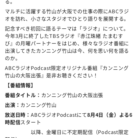
る。
マルチに活躍する竹山が大阪での仕事の際にABCラジ
オを訪れ、小さなスタジオでひとり語りを展開する。
記念すべき初回に語るテーマは「ラジオ」について。
今年3月に終了したTBSラジオ『赤江珠緒 たまむす
び』の月曜パートナーをはじめ、様々なラジオ番組に
出演してきたカンニング竹山は今、何を思い何を語る
のか。
ABCラジオPodcast限定オリジナル番組『カンニング
竹山の大阪出張』是非お聴きください！
【番組情報】
番組タイトル：
カンニング竹山の大阪出張
出演：
カンニング竹山
放送日時：
ABCラジオPodcastにて
8月4日（金）よる6
時配信
スタート
以降、金曜日に不定期配信（Podcast限定