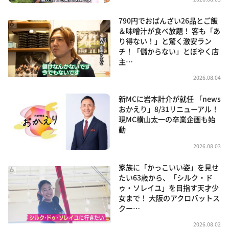
790円でおばんざい26品とご飯
＆味噌汁が食べ放題！ 客も「あ
り得ない！」と驚く激安ラン
チ！「儲からない」とぼやく店
主…
2026.08.04
新MCに岩本計介が就任 「news
おかえり」8/31リニューアル！
現MC横山太一の卒業企画も始
動
2026.08.03
家族に「かっこいい姿」を見せ
たい63歳から、「シルク・ド
ゥ・ソレイユ」を目指す天才少
女まで！ 大阪のアクロバットス
クー…
2026.08.02