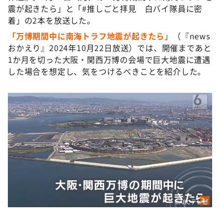
DAIGOも台所 ～きょうの献立 何にする？～
震が起きたら」と「#推しごと拝見 白バイ隊員に密
着」の2本を放送した。
本日はダイアンなり！シーズン２
「万博期間中に南海トラフ地震が起きたら」
（『news
朝だ！生です旅サラダ
おかえり』2024年10月22日放送）では、開催まであと
教えて！ニュースライブ 正義のミカタ
1か月を切った大阪・関西万博の会場で巨大地震に遭遇
した場合を想定し、気をつけるべきことを紹介した。
ＬＩＦＥ～夢のカタチ～
新婚さんいらっしゃい！
ポツンと一軒家
ザキ山小屋本館
ぺこぱのまるスポ
アナ回覧板
©ABCテレビ