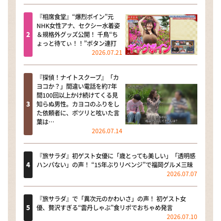
『相席食堂』“爆烈ボイン”元
NHK女性アナ、セクシー水着姿
＆規格外グッズ公開！ 千鳥“ち
ょっと待てぃ！！”ボタン連打
2026.07.21
『探偵！ナイトスクープ』「カ
ヨコか？」間違い電話を約7年
間100回以上かけ続けてくる見
知らぬ男性。カヨコのふりをし
た依頼者に、ポツリと呟いた言
葉は…
2026.07.14
『旅サラダ』初ゲスト女優に「歳とっても美しい」「透明感
ハンパない」の声！ “15年ぶりリベンジ”で福岡グルメ三昧
2026.07.07
『旅サラダ』で「異次元のかわいさ」の声！ 初ゲスト女
優、贅沢すぎる“雲丹しゃぶ”食リポでおちゃめ発言
2026.07.10