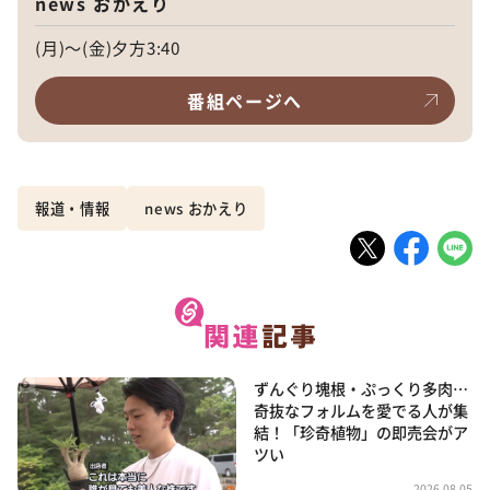
news おかえり
(月)～(金)夕方3:40
番組ページへ
報道・情報
news おかえり
ずんぐり塊根・ぷっくり多肉…
奇抜なフォルムを愛でる人が集
結！「珍奇植物」の即売会がア
ツい
2026.08.05