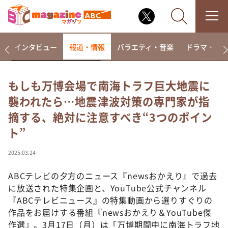
着
インタビュー
報道・情報
バラエティ・音楽
ドラマ・映
もしも万博会場で南海トラフ巨大地震に
襲われたら…地震津波対策の専門家が指
なるみ・岡村の過ぎるTV
摘する、絶対に注意すべき“3つのポイン
相席食堂
ト”
これ余談なんですけど・・・
～人生密着トークバラエティ！～ やすとものいたっ
2025.03.24
て真剣です
ABCテレビの夕方のニュース『newsおかえり』で過去
探偵！ナイトスクープ
に放送された特集企画と、YouTube公式チャンネル
news おかえり
『ABCテレビニュース』の特集動画から選りすぐりの
河合＆A.B.C-Z塚田×福井アナ「なんでやねん！？」
作品をお届けする番組『newsおかえり＆YouTube傑
（news おかえり）
作選』。3月17日（月）は「万博期間中に南海トラフ地