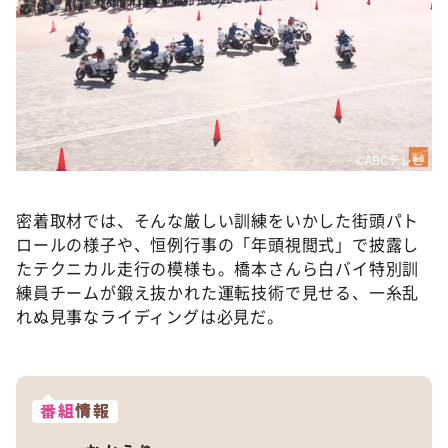
©ABCテレビ
密着取材では、そんな厳しい訓練をいかした街頭パト
ロールの様子や、恒例行事の「年頭視閲式」で披露し
たテクニカル走行の模様も。橋本さんら白バイ特別訓
練員チームが鍛え抜かれた運転技術で見せる、一糸乱
れぬ見事なライディングは必見だ。
番組
情報