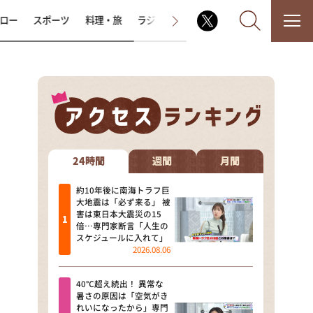
ロー
スポーツ
料理・旅
ラジオ番組
その他
なるみ・岡村の過ぎるTV
相席食堂
24時間
週間
月間
これ余談なんですけど・・・
約10年後に南海トラフ巨
大地震は「必ず来る」 被
害は東日本大震災の15
～人生密着トークバラエティ！
倍…専門家断言「人生の
～ やすとものいたって真剣です
スケジュールに入れて」
2026.08.06
探偵！ナイトスクープ
40℃超え続出！ 異常な
news おかえり
暑さの原因は「空気がき
れいになったから」専門