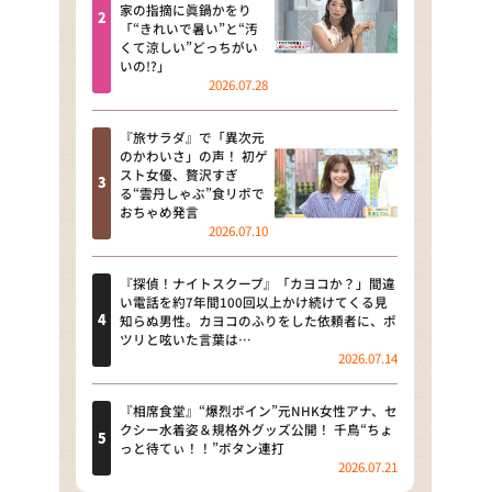
河合＆A.B.C-Z塚田×福井アナ
家の指摘に眞鍋かをり
「“きれいで暑い”と“汚
「なんでやねん！？」（news お
くて涼しい”どっちがい
かえり）
いの!?」
2026.07.28
DAIGOも台所 ～きょうの献立 何
にする？～
『旅サラダ』で「異次元
のかわいさ」の声！ 初ゲ
本日はダイアンなり！シーズン２
スト女優、贅沢すぎ
る“雲丹しゃぶ”食リポで
朝だ！生です旅サラダ
おちゃめ発言
2026.07.10
教えて！ニュースライブ 正義の
ミカタ
『探偵！ナイトスクープ』「カヨコか？」間違
い電話を約7年間100回以上かけ続けてくる見
ＬＩＦＥ～夢のカタチ～
知らぬ男性。カヨコのふりをした依頼者に、ポ
ツリと呟いた言葉は…
2026.07.14
新婚さんいらっしゃい！
ポツンと一軒家
『相席食堂』“爆烈ボイン”元NHK女性アナ、セ
クシー水着姿＆規格外グッズ公開！ 千鳥“ちょ
っと待てぃ！！”ボタン連打
ザキ山小屋本館
2026.07.21