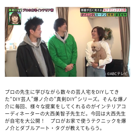
DAIGOも台所 ～きょうの献立 何にする？～
本日はダイアンなり！シーズン２
朝だ！生です旅サラダ
教えて！ニュースライブ 正義のミカタ
ＬＩＦＥ～夢のカタチ～
新婚さんいらっしゃい！
ポツンと一軒家
©️ABCテレビ
ザキ山小屋本館
ぺこぱのまるスポ
プロの先生に学びながら数々の芸人宅をDIYしてき
アナ回覧板
た“DIY芸人”爆ノ介の“真剣DIY”シリーズ。そんな爆ノ
介に毎回、様々な提案をしてくれるのがインテリアコ
ーディネーターの大西美智子先生だ。今回は大西先生
が自宅を大公開！ プロがお家で使うテクニックを爆
ノ介とダブルアート・タグが教えてもらう。