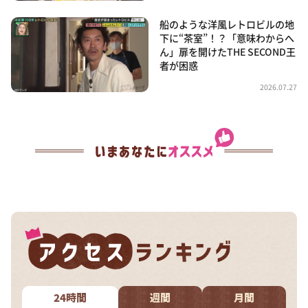
船のような洋風レトロビルの地
下に“茶室”！？「意味わからへ
ん」扉を開けたTHE SECOND王
者が困惑
2026.07.27
24時間
週間
月間