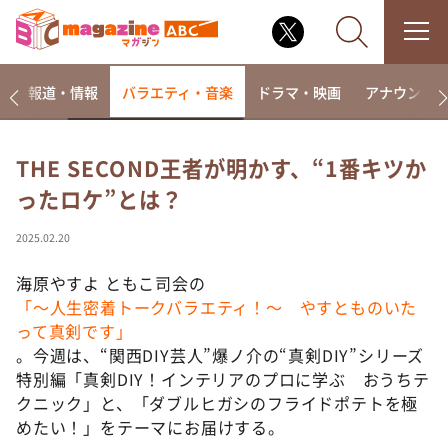
ー
報道・情報
バラエティ・音楽
ドラマ・映画
アナウンサ
THE SECOND王者が明かす、“1番キツか
ったロケ”とは？
なるみ・岡村の過ぎるTV
相席食堂
2025.02.20
これ余談なんですけど・・・
海原やすよ ともこ司会の
～人生密着トークバラエティ！～ やすとものいたっ
「～人生密着トークバラエティ！～ やすとものいた
て真剣です
って真剣です」
探偵！ナイトスクープ
。今週は、“関西DIY芸人”爆ノ介の“真剣DIY”シリーズ
特別編「真剣DIY！インテリアのプロに学ぶ おうちテ
news おかえり
クニック」と、「ダブルヒガシのフライドポテトを極
河合＆A.B.C-Z塚田×福井アナ「なんでやねん！？」
（news おかえり）
めたい！」をテーマにお届けする。