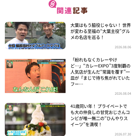
大葉はもう脇役じゃない！ 世界
が変わる至福の“大葉主役”グル
メの名店を巡る！
2026.08.06
「紛れもなくカレーやけ
ど…」“カレーEXPO”3度制覇の
人気店が生んだ“常識を覆す”一
皿が「まじで待ち焦がれていた
フー…
2026.08.04
41歳同い年！ プライベートで
も大の仲良しの甘党おじさんコ
ンビが唯一無二の“ひんやりス
イーツ”を満喫！
2026.07.30