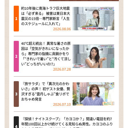
約10年後に南海トラフ巨大地震
は「必ず来る」 被害は東日本大
震災の15倍…専門家断言「人生
のスケジュールに入れて」
2026.08.06
40℃超え続出！ 異常な暑さの原
因は「空気がきれいになったか
ら」専門家の指摘に眞鍋かをり
「“きれいで暑い”と“汚くて涼し
い”どっちがいいの!?」
2026.07.28
『旅サラダ』で「異次元のかわ
いさ」の声！ 初ゲスト女優、贅
沢すぎる“雲丹しゃぶ”食リポで
おちゃめ発言
2026.07.10
『探偵！ナイトスクープ』「カヨコか？」間違い電話を約7
年間100回以上かけ続けてくる見知らぬ男性。カヨコのふり