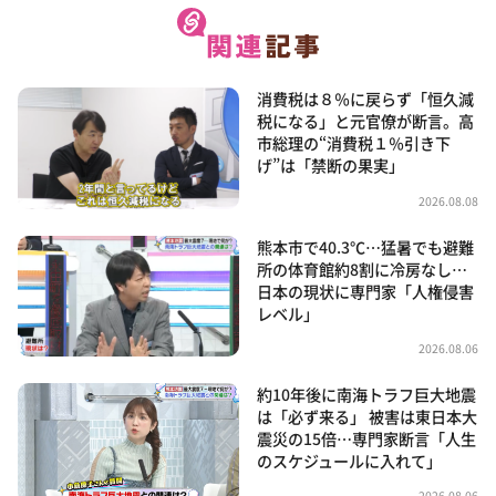
消費税は８％に戻らず「恒久減
税になる」と元官僚が断言。高
市総理の“消費税１％引き下
げ”は「禁断の果実」
2026.08.08
熊本市で40.3℃…猛暑でも避難
所の体育館約8割に冷房なし…
日本の現状に専門家「人権侵害
レベル」
2026.08.06
約10年後に南海トラフ巨大地震
は「必ず来る」 被害は東日本大
震災の15倍…専門家断言「人生
のスケジュールに入れて」
2026.08.06