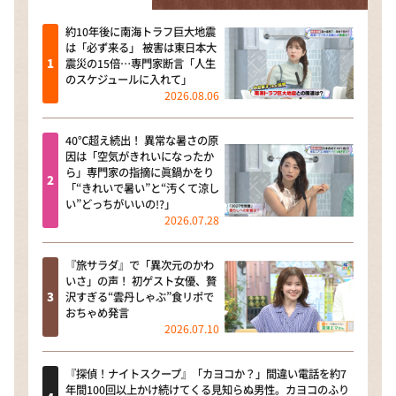
約10年後に南海トラフ巨大地震
は「必ず来る」 被害は東日本大
震災の15倍…専門家断言「人生
のスケジュールに入れて」
2026.08.06
40℃超え続出！ 異常な暑さの原
因は「空気がきれいになったか
ら」専門家の指摘に眞鍋かをり
「“きれいで暑い”と“汚くて涼し
い”どっちがいいの!?」
2026.07.28
『旅サラダ』で「異次元のかわ
いさ」の声！ 初ゲスト女優、贅
沢すぎる“雲丹しゃぶ”食リポで
おちゃめ発言
2026.07.10
『探偵！ナイトスクープ』「カヨコか？」間違い電話を約7
年間100回以上かけ続けてくる見知らぬ男性。カヨコのふり