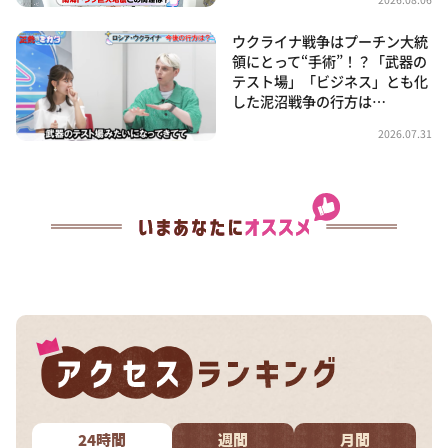
ウクライナ戦争はプーチン大統
領にとって“手術”！？「武器の
テスト場」「ビジネス」とも化
した泥沼戦争の行方は…
2026.07.31
24時間
週間
月間