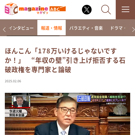
着
インタビュー
報道・情報
バラエティ・音楽
ドラマ・映
ほんこん「178万いけるじゃないです
か！」 “年収の壁”引き上げ拒否する石
なるみ・岡村の過ぎるTV
破政権を専門家と論破
相席食堂
これ余談なんですけど・・・
2025.02.06
～人生密着トークバラエティ！～ やすとものいたっ
て真剣です
探偵！ナイトスクープ
news おかえり
河合＆A.B.C-Z塚田×福井アナ「なんでやねん！？」
（news おかえり）