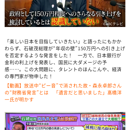
DAIGOも台所 ～きょうの献立 何にする？～
本日はダイアンなり！シーズン２
朝だ！生です旅サラダ
©ABCテレビ
教えて！ニュースライブ 正義のミカタ
「楽しい日本を目指していきたい」と語ったにもかか
ＬＩＦＥ～夢のカタチ～
わらず、石破茂総理が“年収の壁”150万円への引き上げ
新婚さんいらっしゃい！
を否定するような発言をした！ 一方で、日本銀行が
金利の利上げを発表し、国民に大ダメージの予
ポツンと一軒家
感……。この大問題に、タレントのほんこんや、経済
ザキ山小屋本館
の専門家が物申した！
ぺこぱのまるスポ
【動画】放送中“ピー音”で消された故・森永卓郎さん
の“財務省発言”とは 「遺言だと思いました」髙橋洋
アナ回覧板
一氏が明かす