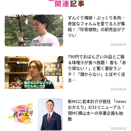
ずんぐり塊根・ぷっくり多肉…
奇抜なフォルムを愛でる人が集
結！「珍奇植物」の即売会がア
ツい
2026.08.05
790円でおばんざい26品とご飯
＆味噌汁が食べ放題！ 客も「あ
り得ない！」と驚く激安ラン
チ！「儲からない」とぼやく店
主…
2026.08.04
新MCに岩本計介が就任 「news
おかえり」8/31リニューアル！
現MC横山太一の卒業企画も始
動
2026.08.03