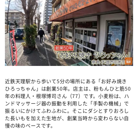
DAIGOも台所 ～きょうの献立 何にする？～
本日はダイアンなり！シーズン２
朝だ！生です旅サラダ
教えて！ニュースライブ 正義のミカタ
ＬＩＦＥ～夢のカタチ～
新婚さんいらっしゃい！
ポツンと一軒家
ザキ山小屋本館
近鉄天理駅から歩いて5分の場所にある「お好み焼き
ぺこぱのまるスポ
ひろっちゃん」は創業50年。店主は、粉もんひと筋50
年の料理人・根塚博司さん（77）です。小麦粉は、ハ
アナ回覧板
ンドマッサージ器の振動を利用した「手製の機械」で
振るいにかけてふわふわに。そこにダシとすりおろし
た長いもを加えた生地が、創業当時から変わらない自
慢の味のベースです。