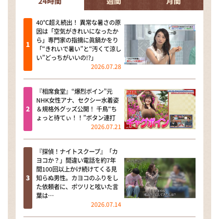
24時間
週間
月間
40℃超え続出！ 異常な暑さの原
因は「空気がきれいになったか
ら」専門家の指摘に眞鍋かをり
「“きれいで暑い”と“汚くて涼し
い”どっちがいいの!?」
2026.07.28
『相席食堂』“爆烈ボイン”元
NHK女性アナ、セクシー水着姿
＆規格外グッズ公開！ 千鳥“ち
ょっと待てぃ！！”ボタン連打
2026.07.21
『探偵！ナイトスクープ』「カ
ヨコか？」間違い電話を約7年
間100回以上かけ続けてくる見
知らぬ男性。カヨコのふりをし
た依頼者に、ポツリと呟いた言
葉は…
2026.07.14