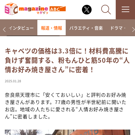
着
インタビュー
報道・情報
バラエティ・音楽
ドラマ・映
キャベツの価格は3.3倍に！材料費高騰に
負けず奮闘する、粉もんひと筋50年の“人
なるみ・岡村の過ぎるTV
情お好み焼き屋さん”に密着！
相席食堂
これ余談なんですけど・・・
2025.01.28
～人生密着トークバラエティ！～ やすとものいたっ
て真剣です
奈良県天理市に「安くておいしい」と評判のお好み焼
き屋さんがあります。77歳の男性が半世紀前に開いた
探偵！ナイトスクープ
お店。地域の人たちに愛される“人情お好み焼き屋さ
news おかえり
ん”に密着しました。
河合＆A.B.C-Z塚田×福井アナ「なんでやねん！？」
（news おかえり）