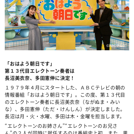
DAIGOも台所 ～きょうの献立 何にする？～
本日はダイアンなり！シーズン２
朝だ！生です旅サラダ
教えて！ニュースライブ 正義のミカタ
ＬＩＦＥ～夢のカタチ～
©ABCテレビ
新婚さんいらっしゃい！
「おはよう朝日です」
ポツンと一軒家
第１３代目エレクトーン奏者は
ザキ山小屋本館
長沼美衣奈、多田憲伸に決定！
ぺこぱのまるスポ
１９７９年４月にスタートした、ＡＢＣテレビの朝の
情報番組「おはよう朝日です」。この度、第１３代目
アナ回覧板
のエレクトーン奏者に長沼美衣奈（ながぬま・みい
な）、多田憲伸（ただ・けんしん）が決定しました。
長沼は月・火・水曜、多田は木・金曜を担当します。
“エレクトーンのお姉さん”“エレクトーンのお兄さ
ん”の２人が同時に就任するのは番組史上初、また、男