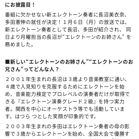
にお披露目！
番組に欠かせない新エレクトーン奏者に長沼美衣奈、
多田憲伸の就任が決定！１月６日（月）の放送では、
新エレクトーン奏者として長沼、多田が紹介され、 同
日より月曜担当の長沼が“エレクトーンのお姉さん” を
務めました。
■新しい“エレクトーンのお姉さん”“エレクトーンのお
兄さん”ってどんな人？
２００１年生まれの長沼は３歳より音楽教室に通い、
４歳で人見知りを克服するためにエレクトーンを始
め、音楽能力検定でプロレベルの演奏者だけが取得で
きる『エレクトーン演奏グレード２級』を持つ実力
者。関西を中心にオーケストラ等でも活動していま
す。はつら つとした笑顔が印象的です。
２００３年生まれの多田はエレクトーン奏者の母の影
響で３歳からエレクトーンを始め、全国大会で優勝す