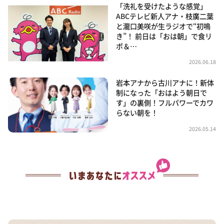
「洗礼を受けたような感覚」
ABCテレビ新人アナ・枝廣二葉
と瀧口美咲が生ラジオで“初鳴
き”！ 前日は「おは朝」で食リ
ポ＆…
2026.06.18
岩本アナから古川アナに！新体
制になった「おはよう朝日で
す」の裏側！フルパワーでカワ
らない朝を！
2026.05.14