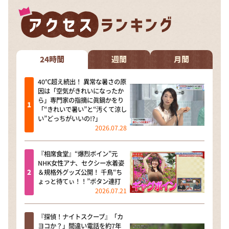
24時間
週間
月間
40℃超え続出！ 異常な暑さの原
因は「空気がきれいになったか
ら」専門家の指摘に眞鍋かをり
「“きれいで暑い”と“汚くて涼し
い”どっちがいいの!?」
2026.07.28
『相席食堂』“爆烈ボイン”元
NHK女性アナ、セクシー水着姿
＆規格外グッズ公開！ 千鳥“ち
ょっと待てぃ！！”ボタン連打
2026.07.21
『探偵！ナイトスクープ』「カ
ヨコか？」間違い電話を約7年