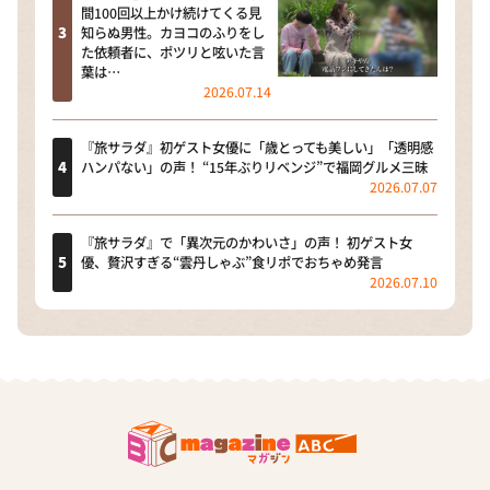
間100回以上かけ続けてくる見
知らぬ男性。カヨコのふりをし
た依頼者に、ポツリと呟いた言
葉は…
2026.07.14
『旅サラダ』初ゲスト女優に「歳とっても美しい」「透明感
ハンパない」の声！ “15年ぶりリベンジ”で福岡グルメ三昧
2026.07.07
『旅サラダ』で「異次元のかわいさ」の声！ 初ゲスト女
優、贅沢すぎる“雲丹しゃぶ”食リポでおちゃめ発言
2026.07.10