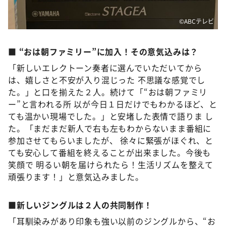
©ABCテレビ
■ “おは朝ファミリー”に加入！その意気込みは？
「新しいエレクトーン奏者に選んでいただいてから
は、嬉しさと不安が入り混じった 不思議な感覚でし
た。」と口を揃えた２人。続けて「“おは朝ファミリ
ー”と言われる所 以が今日１日だけでもわかるほど、と
ても温かい現場でした。」と安堵した表情で語りま し
た。「まだまだ新人で右も左もわからないまま番組に
参加させてもらいましたが、 徐々に緊張がほぐれ、と
ても安心して番組を終えることが出来ました。今後も
笑顔で 明るい朝を届けられたら！生活リズムを整えて
頑張ります！」と意気込みました。
■新しいジングルは２人の共同制作！
「耳馴染みがあり印象も強い以前のジングルから、“お