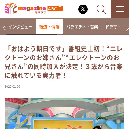
着
インタビュー
報道・情報
バラエティ・音楽
ドラマ・映
「おはよう朝日です」番組史上初！“エレ
クトーンのお姉さん”“エレクトーンのお
なるみ・岡村の過ぎるTV
兄さん”の同時加入が決定！３歳から音楽
相席食堂
に触れている実力者！
これ余談なんですけど・・・
～人生密着トークバラエティ！～ やすとものいたっ
2025.01.06
て真剣です
探偵！ナイトスクープ
news おかえり
河合＆A.B.C-Z塚田×福井アナ「なんでやねん！？」
（news おかえり）