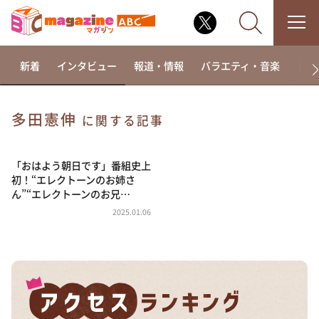
新着
インタビュー
報道・情報
バラエティ・音楽
ドラ
多田憲伸
に関する記事
なるみ・岡村の過ぎるTV
相席食堂
「おはよう朝日です」番組史上
初！“エレクトーンのお姉さ
これ余談なんですけど・・・
ん”“エレクトーンのお兄…
～人生密着トークバラエティ！～ やすとものいたっ
2025.01.06
て真剣です
探偵！ナイトスクープ
news おかえり
河合＆A.B.C-Z塚田×福井アナ「なんでやねん！？」
（news おかえり）