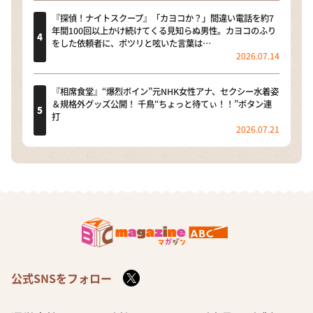
『探偵！ナイトスクープ』「カヨコか？」間違い電話を約7
年間100回以上かけ続けてくる見知らぬ男性。カヨコのふり
をした依頼者に、ポツリと呟いた言葉は…
2026.07.14
『相席食堂』“爆烈ボイン”元NHK女性アナ、セクシー水着姿
＆規格外グッズ公開！ 千鳥“ちょっと待てぃ！！”ボタン連
打
2026.07.21
公式SNSをフォロー