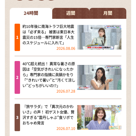
DAIGOも台所 ～きょうの献立 何にする？～
本日はダイアンなり！シーズン２
24時間
週間
月間
朝だ！生です旅サラダ
約10年後に南海トラフ巨大地震
は「必ず来る」 被害は東日本大
教えて！ニュースライブ 正義のミカタ
震災の15倍…専門家断言「人生
のスケジュールに入れて」
ＬＩＦＥ～夢のカタチ～
2026.08.06
新婚さんいらっしゃい！
40℃超え続出！ 異常な暑さの原
ポツンと一軒家
因は「空気がきれいになったか
ら」専門家の指摘に眞鍋かをり
ザキ山小屋本館
「“きれいで暑い”と“汚くて涼し
い”どっちがいいの!?」
ぺこぱのまるスポ
2026.07.28
アナ回覧板
『旅サラダ』で「異次元のかわ
いさ」の声！ 初ゲスト女優、贅
沢すぎる“雲丹しゃぶ”食リポで
おちゃめ発言
2026.07.10