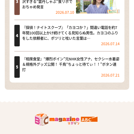
沢すぎる“雲丹しゃぶ”食リポで
おちゃめ発言
2026.07.10
『探偵！ナイトスクープ』「カヨコか？」間違い電話を約7
年間100回以上かけ続けてくる見知らぬ男性。カヨコのふり
をした依頼者に、ポツリと呟いた言葉は…
2026.07.14
『相席食堂』“爆烈ボイン”元NHK女性アナ、セクシー水着姿
＆規格外グッズ公開！ 千鳥“ちょっと待てぃ！！”ボタン連
打
2026.07.21