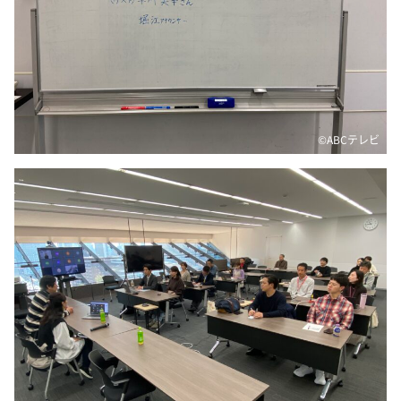
DAIGOも台所 ～きょうの献立 何にする？～
本日はダイアンなり！シーズン２
朝だ！生です旅サラダ
教えて！ニュースライブ 正義のミカタ
ＬＩＦＥ～夢のカタチ～
©️ABCテレビ
新婚さんいらっしゃい！
ポツンと一軒家
ザキ山小屋本館
ぺこぱのまるスポ
アナ回覧板