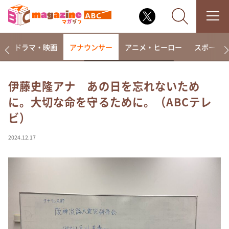
楽
ドラマ・映画
アナウンサー
アニメ・ヒーロー
スポーツ
伊藤史隆アナ あの日を忘れないため
に。大切な命を守るために。（ABCテレ
なるみ・岡村の過ぎるTV
ビ）
相席食堂
これ余談なんですけど・・・
2024.12.17
～人生密着トークバラエティ！～ やすとものいたっ
て真剣です
探偵！ナイトスクープ
news おかえり
河合＆A.B.C-Z塚田×福井アナ「なんでやねん！？」
（news おかえり）