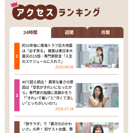
24時間
週間
月間
約10年後に南海トラフ巨大地震
は「必ず来る」 被害は東日本大
震災の15倍…専門家断言「人生
のスケジュールに入れて」
2026.08.06
40℃超え続出！ 異常な暑さの原
因は「空気がきれいになったか
ら」専門家の指摘に眞鍋かをり
「“きれいで暑い”と“汚くて涼し
い”どっちがいいの!?」
2026.07.28
『旅サラダ』で「異次元のかわ
いさ」の声！ 初ゲスト女優、贅