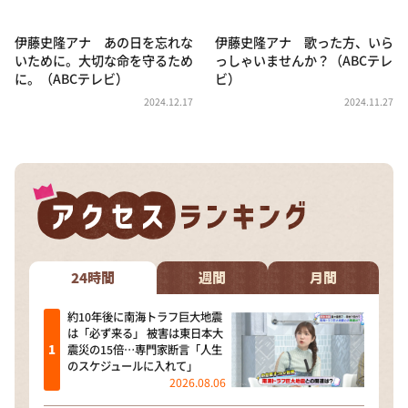
DAIGOも台所 ～きょうの献立 何にする？～
本日はダイアンなり！シーズン２
伊藤史隆アナ あの日を忘れな
伊藤史隆アナ 歌った方、いら
いために。大切な命を守るため
っしゃいませんか？（ABCテレ
朝だ！生です旅サラダ
に。（ABCテレビ）
ビ）
教えて！ニュースライブ 正義のミカタ
2024.12.17
2024.11.27
ＬＩＦＥ～夢のカタチ～
新婚さんいらっしゃい！
ポツンと一軒家
ザキ山小屋本館
ぺこぱのまるスポ
24時間
週間
月間
アナ回覧板
約10年後に南海トラフ巨大地震
は「必ず来る」 被害は東日本大
震災の15倍…専門家断言「人生
のスケジュールに入れて」
2026.08.06