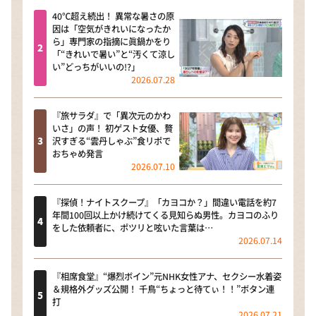
40℃超え続出！ 異常な暑さの原
因は「空気がきれいになったか
ら」専門家の指摘に眞鍋かをり
「“きれいで暑い”と“汚くて涼し
い”どっちがいいの!?」
2026.07.28
『旅サラダ』で「異次元のかわ
いさ」の声！ 初ゲスト女優、贅
沢すぎる“雲丹しゃぶ”食リポで
おちゃめ発言
2026.07.10
『探偵！ナイトスクープ』「カヨコか？」間違い電話を約7
年間100回以上かけ続けてくる見知らぬ男性。カヨコのふり
をした依頼者に、ポツリと呟いた言葉は…
2026.07.14
『相席食堂』“爆烈ボイン”元NHK女性アナ、セクシー水着姿
＆規格外グッズ公開！ 千鳥“ちょっと待てぃ！！”ボタン連
打
2026.07.21