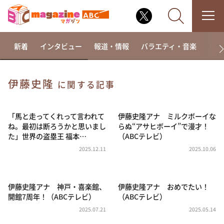
新着
インタビュー
報道・情報
バラエティ・音楽
ドラ
伊藤史隆
に関する記事
なるみ・岡村の過ぎるTV
相席食堂
「馬と走ってくれって言われて
伊藤史隆アナ ミルクボーイな
ね。最初は断ろうかと思いまし
らぬ“アサヒボーイ”で漫才！
これ余談なんですけど・・・
た」世界の盗塁王 福本…
（ABCテレビ）
～人生密着トークバラエティ！～ やすとものいたっ
2025.12.11
2025.10.06
て真剣です
探偵！ナイトスクープ
伊藤史隆アナ 神戸・喜楽館、
伊藤史隆アナ おめでたい！
news おかえり
開館7周年！（ABCテレビ）
（ABCテレビ）
河合＆A.B.C-Z塚田×福井アナ「なんでやねん！？」
（news おかえり）
2025.07.21
2025.05.14