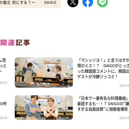
うの献立 何にする？～
DAIGO
ん茂
「マシッソヨ！」と言うはず
ょっと
恨のミス！？ DAIGOがとっ
ー
った韓国語コメントに、韓国
ゲストが冷静ツッコミ！
08.07
2026.0
」
「日本で一番有名な料理番組
GO呼
豪語するも…！？ DAIGOの“
すぎる自画自賛”に視聴者爆笑
08.02
2026.0