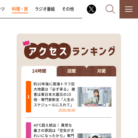
ーツ
料理・旅
ラジオ番組
その他
なるみ・岡村の過ぎるTV
相席食堂
24時間
週間
月間
これ余談なんですけど・・・
約10年後に南海トラフ巨
大地震は「必ず来る」 被
害は東日本大震災の15
～人生密着トークバラエティ！
倍…専門家断言「人生の
～ やすとものいたって真剣です
スケジュールに入れて」
2026.08.06
探偵！ナイトスクープ
40℃超え続出！ 異常な
news おかえり
暑さの原因は「空気がき
れいになったから」専門