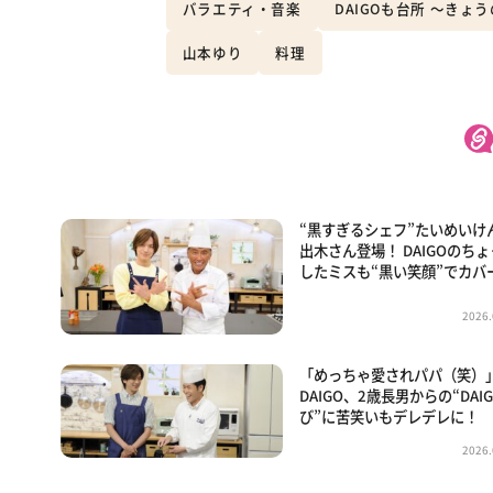
バラエティ・音楽
DAIGOも台所 ～きょ
山本ゆり
料理
“黒すぎるシェフ”たいめいけ
出木さん登場！ DAIGOのち
したミスも“黒い笑顔”でカバ
2026.
「めっちゃ愛されパパ（笑）
DAIGO、2歳長男からの“DAI
び”に苦笑いもデレデレに！
2026.