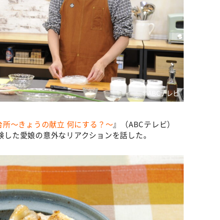
©️ABCテレビ
も台所～きょうの献立 何にする？～
』（ABCテレビ）
経験した愛娘の意外なリアクションを話した。