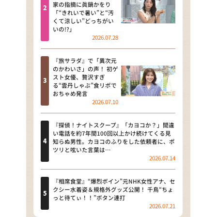
河合＆A.B.C-Z塚田×福井アナ
家の指摘に眞鍋かをり
「“きれいで暑い”と“汚
「なんでやねん！？」（news お
くて涼しい”どっちがい
かえり）
いの!?」
2026.07.28
DAIGOも台所 ～きょうの献立 何
にする？～
『旅サラダ』で「異次元
のかわいさ」の声！ 初ゲ
本日はダイアンなり！シーズン２
スト女優、贅沢すぎ
る“雲丹しゃぶ”食リポで
朝だ！生です旅サラダ
おちゃめ発言
2026.07.10
教えて！ニュースライブ 正義の
ミカタ
『探偵！ナイトスクープ』「カヨコか？」間違
い電話を約7年間100回以上かけ続けてくる見
ＬＩＦＥ～夢のカタチ～
知らぬ男性。カヨコのふりをした依頼者に、ポ
ツリと呟いた言葉は…
2026.07.14
新婚さんいらっしゃい！
ポツンと一軒家
『相席食堂』“爆烈ボイン”元NHK女性アナ、セ
クシー水着姿＆規格外グッズ公開！ 千鳥“ちょ
っと待てぃ！！”ボタン連打
ザキ山小屋本館
2026.07.21