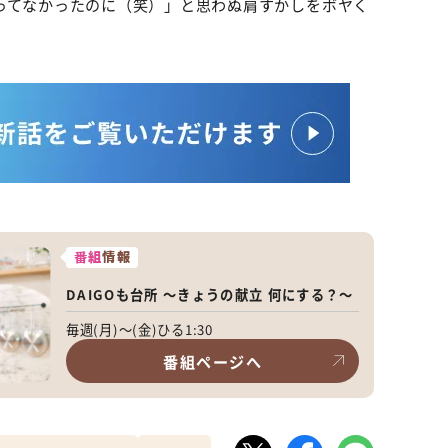
ってなかったのに（笑）」と思わぬ肩すかしをボヤく
番組
情報
DAIGOも台所 ～きょうの献立 何にする？～
毎週(月)～(金)ひる1:30
番組ページへ