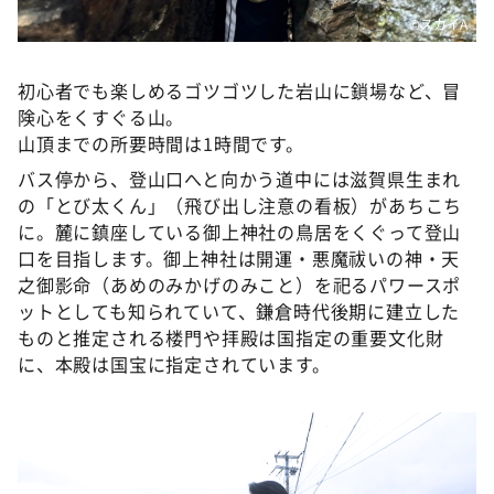
©️スカイA
初心者でも楽しめるゴツゴツした岩山に鎖場など、冒
険心をくすぐる山。
山頂までの所要時間は1時間です。
バス停から、登山口へと向かう道中には滋賀県生まれ
の「とび太くん」（飛び出し注意の看板）があちこち
に。麓に鎮座している​​御上神社の鳥居をくぐって登山
口を目指します。御上神社は開運・悪魔祓いの神・天
之御影命（あめのみかげのみこと）を祀るパワースポ
ットとしても知られていて、鎌倉時代後期に建立した
ものと推定される楼門や拝殿は国指定の重要文化財
に、本殿は国宝に指定されています。