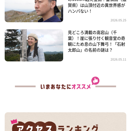
賀県）は山頂付近の異世界感が
ハンパない！
2026.05.25
見どころ満載の高宕山（千
葉）！崖に張り付く観音堂の奇
観にため息の山下舞弓！「石射
太郎山」の名前の謎は？
2026.05.11