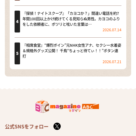
『探偵！ナイトスクープ』「カヨコか？」間違い電話を約7
年間100回以上かけ続けてくる見知らぬ男性。カヨコのふり
をした依頼者に、ポツリと呟いた言葉は…
2026.07.14
『相席食堂』“爆烈ボイン”元NHK女性アナ、セクシー水着姿
＆規格外グッズ公開！ 千鳥“ちょっと待てぃ！！”ボタン連
打
2026.07.21
公式SNSをフォロー