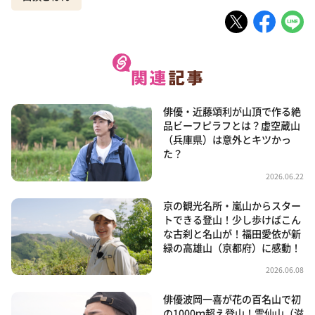
俳優・近藤頌利が山頂で作る絶
品ビーフピラフとは？虚空蔵山
（兵庫県）は意外とキツかっ
た？
2026.06.22
京の観光名所・嵐山からスター
トできる登山！少し歩けばこん
な古刹と名山が！福田愛依が新
緑の高雄山（京都府）に感動！
2026.06.08
俳優波岡一喜が花の百名山で初
の1000ｍ超え登山！霊仙山（滋