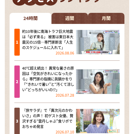
24時間
週間
月間
約10年後に南海トラフ巨大地震
は「必ず来る」 被害は東日本大
震災の15倍…専門家断言「人生
のスケジュールに入れて」
2026.08.06
40℃超え続出！ 異常な暑さの原
因は「空気がきれいになったか
ら」専門家の指摘に眞鍋かをり
「“きれいで暑い”と“汚くて涼し
い”どっちがいいの!?」
2026.07.28
『旅サラダ』で「異次元のかわ
いさ」の声！ 初ゲスト女優、贅
沢すぎる“雲丹しゃぶ”食リポで
おちゃめ発言
2026.07.10