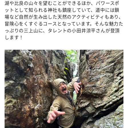
DAIGOも台所 ～きょうの献立 何にする？～
湖や比良の山々を望むことができるほか、パワースポ
ットとして知られる神社も鎮座していて、道中には鎖
本日はダイアンなり！シーズン２
場など自然が生み出した天然のアクティビティもあり、
朝だ！生です旅サラダ
冒険心をくすぐるコースとなっています。そんな魅力た
っぷりの三上山に、タレントの小田井涼平さんが登頂
教えて！ニュースライブ 正義のミカタ
します！
ＬＩＦＥ～夢のカタチ～
新婚さんいらっしゃい！
ポツンと一軒家
ザキ山小屋本館
ぺこぱのまるスポ
アナ回覧板