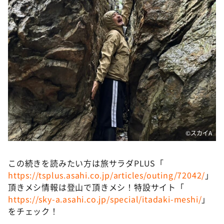
©️スカイA
この続きを読みたい方は旅サラダPLUS「
https://tsplus.asahi.co.jp/articles/outing/72042/
」
頂きメシ情報は登山で頂きメシ！特設サイト「
https://sky-a.asahi.co.jp/special/itadaki-meshi/
」
をチェック！