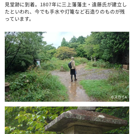
見堂跡に到着。1807年に三上藩藩主・遠藤氏が建立し
たといわれ、今でも手水や灯篭など石造りのものが残
っています。
©️スカイA