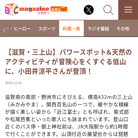
アニメ・ヒーロー
スポーツ
料理・旅
ラジオ番組
その他
【滋賀・三上山】パワースポット&天然の
アクティビティが冒険心をくすぐる低山
なるみ・岡村の過ぎるTV
に、小田井涼平さんが登頂！
相席食堂
これ余談なんですけど・・・
2024.12.10
～人生密着トークバラエティ！～ やすとものいたっ
て真剣です
滋賀県の南部・野洲市にそびえる、標高432mの三上山
（みかみやま）。関西百名山の一つで、緩やかな稜線
探偵！ナイトスクープ
が描く美しい姿から「近江富士」とも呼ばれ、紫式部
news おかえり
や松尾芭蕉といった歌人にも詠まれています。登山口
河合＆A.B.C-Z塚田×福井アナ「なんでやねん！？」
近くのバス停・御上神社前は、JR大阪駅から約1時間
（news おかえり）
で行くことができます。山頂付近の展望台からは琵琶