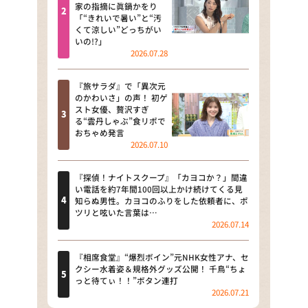
河合＆A.B.C-Z塚田×福井アナ
家の指摘に眞鍋かをり
「“きれいで暑い”と“汚
「なんでやねん！？」（news お
くて涼しい”どっちがい
かえり）
いの!?」
2026.07.28
DAIGOも台所 ～きょうの献立 何
にする？～
『旅サラダ』で「異次元
のかわいさ」の声！ 初ゲ
本日はダイアンなり！シーズン２
スト女優、贅沢すぎ
る“雲丹しゃぶ”食リポで
朝だ！生です旅サラダ
おちゃめ発言
2026.07.10
教えて！ニュースライブ 正義の
ミカタ
『探偵！ナイトスクープ』「カヨコか？」間違
い電話を約7年間100回以上かけ続けてくる見
ＬＩＦＥ～夢のカタチ～
知らぬ男性。カヨコのふりをした依頼者に、ポ
ツリと呟いた言葉は…
2026.07.14
新婚さんいらっしゃい！
ポツンと一軒家
『相席食堂』“爆烈ボイン”元NHK女性アナ、セ
クシー水着姿＆規格外グッズ公開！ 千鳥“ちょ
っと待てぃ！！”ボタン連打
ザキ山小屋本館
2026.07.21