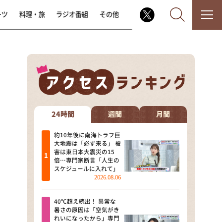
ーツ
料理・旅
ラジオ番組
その他
なるみ・岡村の過ぎるTV
相席食堂
24時間
週間
月間
これ余談なんですけど・・・
約10年後に南海トラフ巨
大地震は「必ず来る」 被
害は東日本大震災の15
～人生密着トークバラエティ！
倍…専門家断言「人生の
～ やすとものいたって真剣です
スケジュールに入れて」
2026.08.06
探偵！ナイトスクープ
40℃超え続出！ 異常な
news おかえり
暑さの原因は「空気がき
れいになったから」専門