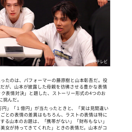
©️ABCテレビ
残ったのは、パフォーマーの藤原樹と山本彰吾だ。役
的だが、山本が披露した母親を彷彿させる豊かな表情
ック表情対決」と題した、ストーリー形式の4つのお
に挑んだ。
0万円」「１億円」が当たったときと、「実は見間違い
額ごとの表情の差異はもちろん、ラストの表情は特に
対する山本のお題は、「携帯がない」「財布もない」
「美女が持ってきてくれた」ときの表情だ。山本がコ