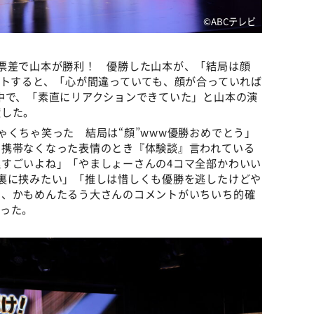
©️ABCテレビ
票差で山本が勝利！ 優勝した山本が、「結局は顔
ントすると、「心が間違っていても、顔が合っていれば
中で、「素直にリアクションできていた」と山本の演
渡した。
ゃくちゃ笑った 結局は“顔”www優勝おめでとう」
 携帯なくなった表情のとき『体験談』言われている
すごいよね」「やましょーさんの4コマ全部かわいい
裏に挟みたい」「推しは惜しくも優勝を逃したけどや
し、かもめんたるう大さんのコメントがいちいち的確
がった。