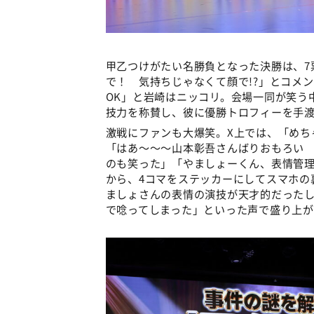
甲乙つけがたい名勝負となった決勝は、7
で！ 気持ちじゃなくて顔で!?」とコメ
OK」と岩崎はニッコリ。会場一同が笑う
技力を称賛し、彼に優勝トロフィーを手
激戦にファンも大爆笑。X上では、「めち
「はあ～～～山本彰吾さんばりおもろい
のも笑った」「やましょーくん、表情管理
から、4コマをステッカーにしてスマホの
ましょさんの表情の演技が天才的だった
で唸ってしまった」といった声で盛り上