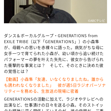
DAIGOも台所 ～きょうの献立 何にする？～
本日はダイアンなり！シーズン２
朝だ！生です旅サラダ
©️ABCテレビ
教えて！ニュースライブ 正義のミカタ
ダンス＆ボーカルグループ・GENERATIONS from
ＬＩＦＥ～夢のカタチ～
EXILE TRIBE（以下「GENERATIONS」）の小森隼
新婚さんいらっしゃい！
が、母親への思いを赤裸々に語った。病気がちな母に
女手一つで育てられた小森が、幼い頃から追い続けた
ポツンと一軒家
パフォーマーの夢を叶えた矢先に、彼女から告げられ
ザキ山小屋本館
た衝撃的な事実とは？ そして、そのときに決めた彼
ぺこぱのまるスポ
の覚悟とは？
【動画】小森隼「友達、いなくなりましたね。誰から
アナ回覧板
も誘われなくなりました」 彼が週5日ラジオパーソナ
リティーを務める、生放送の現場に密着
GENERATIONSの活動に加えて、ラジオやテレビへの
出演など、仕事漬けの日々を送る小森。そのストイッ
クな精神に深く関係しているのが、彼の母親だ。三重