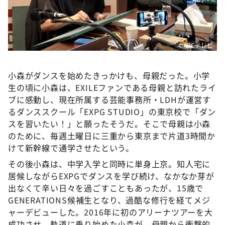
©️ABCテレビ
小森がダンスを始めたきっかけも、母親だった。小学
生の頃に小森は、EXILEファンである母親と訪れたライ
ブに感動し、現在所属する芸能事務所・LDHが運営す
るダンススクール「EXPG STUDIO」の東京校で「ダン
スを習いたい！」と願ったそうだ。そこで母親は小森
のために、毎週土曜日に三重から東京まで片道3時間か
けて新幹線で通学させたという。
その後小森は、中学入学と同時に単身上京。知人宅に
居候しながらEXPGでダンスを学び続け、なかなか芽が
出なくて辛い日々を過ごすこともあったが、15歳で
GENERATIONS候補生となり、過酷な修行を経てメジ
ャーデビューした。2016年に初のアリーナツアーを大
成功させ、軌道に乗り始めた小森が、母親から衝撃的