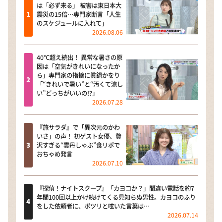
は「必ず来る」 被害は東日本大
震災の15倍…専門家断言「人生
のスケジュールに入れて」
2026.08.06
40℃超え続出！ 異常な暑さの原
因は「空気がきれいになったか
ら」専門家の指摘に眞鍋かをり
「“きれいで暑い”と“汚くて涼し
い”どっちがいいの!?」
2026.07.28
『旅サラダ』で「異次元のかわ
いさ」の声！ 初ゲスト女優、贅
沢すぎる“雲丹しゃぶ”食リポで
おちゃめ発言
2026.07.10
『探偵！ナイトスクープ』「カヨコか？」間違い電話を約7
年間100回以上かけ続けてくる見知らぬ男性。カヨコのふり
をした依頼者に、ポツリと呟いた言葉は…
2026.07.14