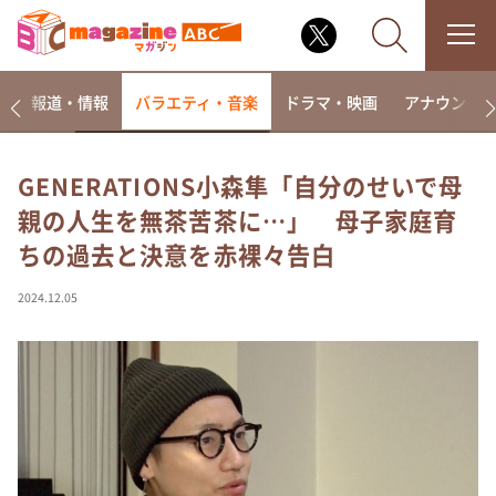
ー
報道・情報
バラエティ・音楽
ドラマ・映画
アナウンサ
GENERATIONS小森隼「自分のせいで母
親の人生を無茶苦茶に…」 母子家庭育
なるみ・岡村の過ぎるTV
ちの過去と決意を赤裸々告白
相席食堂
これ余談なんですけど・・・
2024.12.05
～人生密着トークバラエティ！～ やすとものいたっ
て真剣です
探偵！ナイトスクープ
news おかえり
河合＆A.B.C-Z塚田×福井アナ「なんでやねん！？」
（news おかえり）