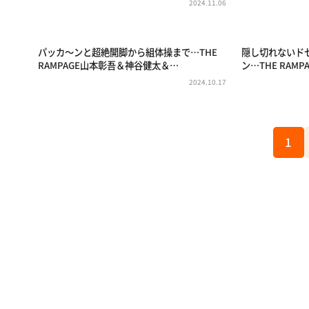
2024.11.06
パッカ～ンと超絶開脚から組体操まで…THE
隠し切れないド
RAMPAGE山本彰吾＆神谷健太＆…
ン…THE RAMP
2024.10.17
1