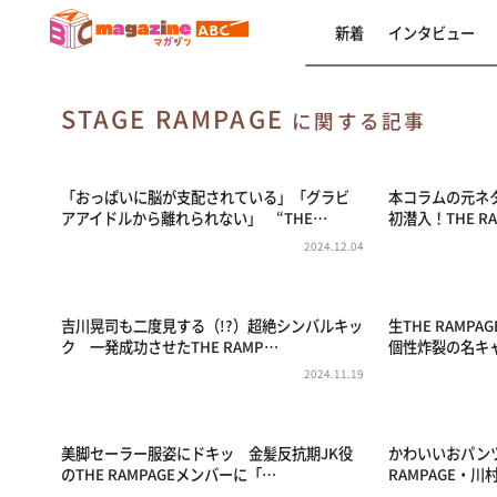
新着
インタビュー
STAGE RAMPAGE
に関する記事
「おっぱいに脳が支配されている」「グラビ
本コラムの元ネ
アアイドルから離れられない」 “THE…
初潜入！THE R
2024.12.04
吉川晃司も二度見する（!?）超絶シンバルキッ
生THE RAM
ク 一発成功させたTHE RAMP…
個性炸裂の名キ
2024.11.19
美脚セーラー服姿にドキッ 金髪反抗期JK役
かわいいおパン
のTHE RAMPAGEメンバーに「…
RAMPAGE・