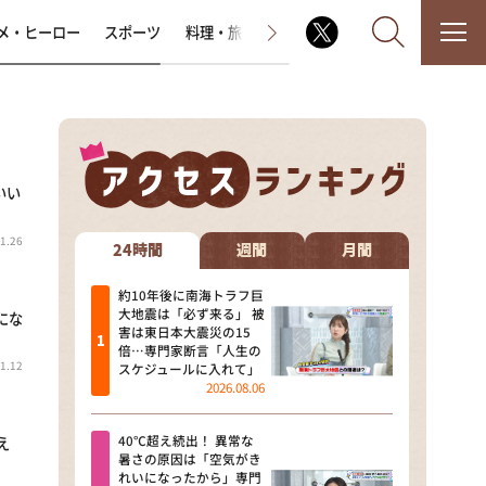
メ・ヒーロー
スポーツ
料理・旅
ラジオ番組
その他
いい
なるみ・岡村の過ぎるTV
1.26
相席食堂
24時間
週間
月間
これ余談なんですけど・・・
約10年後に南海トラフ巨
大地震は「必ず来る」 被
にな
害は東日本大震災の15
～人生密着トークバラエティ！
倍…専門家断言「人生の
～ やすとものいたって真剣です
1.12
スケジュールに入れて」
2026.08.06
探偵！ナイトスクープ
40℃超え続出！ 異常な
え
news おかえり
暑さの原因は「空気がき
れいになったから」専門