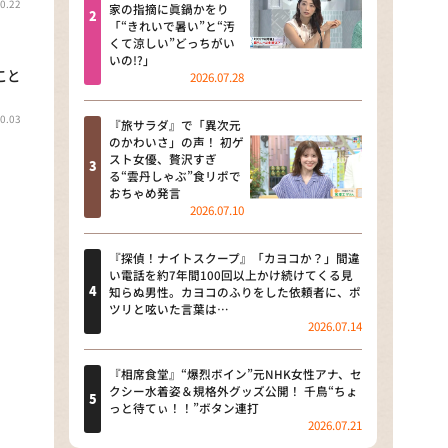
0.22
河合＆A.B.C-Z塚田×福井アナ
家の指摘に眞鍋かをり
「“きれいで暑い”と“汚
「なんでやねん！？」（news お
くて涼しい”どっちがい
かえり）
いの!?」
こと
2026.07.28
DAIGOも台所 ～きょうの献立 何
にする？～
0.03
『旅サラダ』で「異次元
のかわいさ」の声！ 初ゲ
本日はダイアンなり！シーズン２
スト女優、贅沢すぎ
る“雲丹しゃぶ”食リポで
朝だ！生です旅サラダ
おちゃめ発言
2026.07.10
教えて！ニュースライブ 正義の
ミカタ
『探偵！ナイトスクープ』「カヨコか？」間違
い電話を約7年間100回以上かけ続けてくる見
ＬＩＦＥ～夢のカタチ～
知らぬ男性。カヨコのふりをした依頼者に、ポ
ツリと呟いた言葉は…
2026.07.14
新婚さんいらっしゃい！
ポツンと一軒家
『相席食堂』“爆烈ボイン”元NHK女性アナ、セ
クシー水着姿＆規格外グッズ公開！ 千鳥“ちょ
っと待てぃ！！”ボタン連打
ザキ山小屋本館
2026.07.21