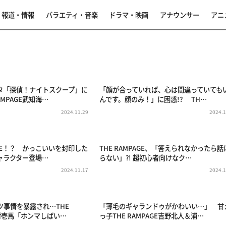
報道・情報
バラエティ・音楽
ドラマ・映画
アナウンサー
アニ
タ「探偵！ナイトスクープ」に
「顔が合っていれば、心は間違っていても
AMPAGE武知海…
んです。顔のみ！」に困惑!? TH…
2024.11.29
2024.1
PAGE！？ かっこいいを封印した
THE RAMPAGE、「答えられなかったら話
ャラクター登場…
らない」⁈ 超初心者向けなク…
2024.11.17
2024.1
ツ事情を暴露され…THE
「薄毛のギャランドゥがかわいい…」 甘
川村壱馬「ホンマしばい…
っ子THE RAMPAGE吉野北人＆浦…