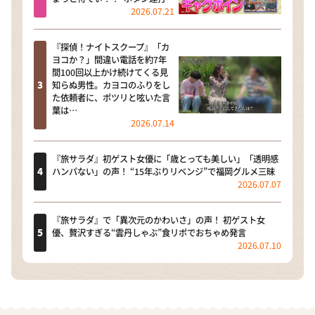
2026.07.21
『探偵！ナイトスクープ』「カ
ヨコか？」間違い電話を約7年
間100回以上かけ続けてくる見
知らぬ男性。カヨコのふりをし
た依頼者に、ポツリと呟いた言
葉は…
2026.07.14
『旅サラダ』初ゲスト女優に「歳とっても美しい」「透明感
ハンパない」の声！ “15年ぶりリベンジ”で福岡グルメ三昧
2026.07.07
『旅サラダ』で「異次元のかわいさ」の声！ 初ゲスト女
優、贅沢すぎる“雲丹しゃぶ”食リポでおちゃめ発言
2026.07.10