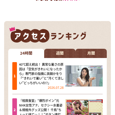
24時間
週間
月間
40℃超え続出！ 異常な暑さの原
因は「空気がきれいになったか
ら」専門家の指摘に眞鍋かをり
「“きれいで暑い”と“汚くて涼し
い”どっちがいいの!?」
2026.07.28
『相席食堂』“爆烈ボイン”元
NHK女性アナ、セクシー水着姿
＆規格外グッズ公開！ 千鳥“ち
ょっと待てぃ！！”ボタン連打