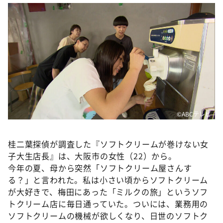
DAIGOも台所 ～きょうの献立 何にする？～
本日はダイアンなり！シーズン２
朝だ！生です旅サラダ
教えて！ニュースライブ 正義のミカタ
ＬＩＦＥ～夢のカタチ～
新婚さんいらっしゃい！
ポツンと一軒家
©️ABCテレビ
ザキ山小屋本館
ぺこぱのまるスポ
桂二葉探偵が調査した『ソフトクリームが巻けない女
子大生店長』は、大阪市の女性（22）から。
アナ回覧板
今年の夏、母から突然「ソフトクリーム屋さんす
る？」と言われた。私は小さい頃からソフトクリーム
が大好きで、梅田にあった「ミルクの旅」というソフ
トクリーム店に毎日通っていた。ついには、業務用の
ソフトクリームの機械が欲しくなり、日世のソフトク