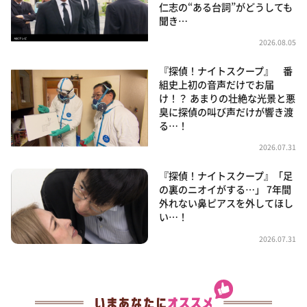
仁志の“ある台詞”がどうしても
聞き…
2026.08.05
『探偵！ナイトスクープ』 番
組史上初の音声だけでお届
け！？ あまりの壮絶な光景と悪
臭に探偵の叫び声だけが響き渡
る…！
2026.07.31
『探偵！ナイトスクープ』「足
の裏のニオイがする…」 7年間
外れない鼻ピアスを外してほし
い…！
2026.07.31