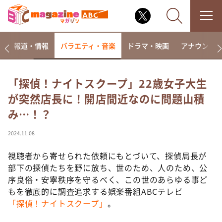
ー
報道・情報
バラエティ・音楽
ドラマ・映画
アナウンサ
「探偵！ナイトスクープ」22歳女子大生
が突然店長に！開店間近なのに問題山積
なるみ・岡村の過ぎるTV
み…！？
相席食堂
これ余談なんですけど・・・
2024.11.08
～人生密着トークバラエティ！～ やすとものいたっ
て真剣です
視聴者から寄せられた依頼にもとづいて、探偵局長が
部下の探偵たちを野に放ち、世のため、人のため、公
探偵！ナイトスクープ
序良俗・安寧秩序を守るべく、この世のあらゆる事ど
news おかえり
もを徹底的に調査追求する娯楽番組ABCテレビ
河合＆A.B.C-Z塚田×福井アナ「なんでやねん！？」
「探偵！ナイトスクープ」
。
（news おかえり）