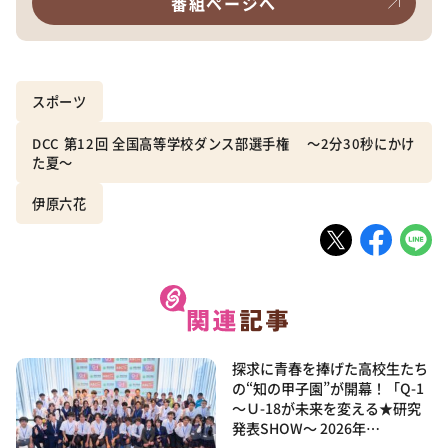
番組ページへ
スポーツ
DCC 第12回 全国高等学校ダンス部選手権 ～2分30秒にかけ
た夏～
伊原六花
探求に青春を捧げた高校生たち
の“知の甲子園”が開幕！「Q-1
～Ｕ-18が未来を変える★研究
発表SHOW～ 2026年…