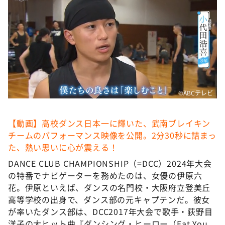
©️ABCテレビ
【動画】高校ダンス日本一に輝いた、武南ブレイキン
チームのパフォーマンス映像を公開。2分30秒に詰まっ
た、熱い思いに心が震える！
DANCE CLUB CHAMPIONSHIP（=DCC）2024年大会
の特番でナビゲーターを務めたのは、女優の伊原六
花。伊原といえば、ダンスの名門校・大阪府立登美丘
高等学校の出身で、ダンス部の元キャプテンだ。彼女
が率いたダンス部は、DCC2017年大会で歌手・荻野目
洋子の大ヒット曲『ダンシング・ヒーロー（Eat You