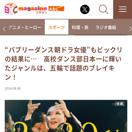
ー
アニメ・ヒーロー
スポーツ
料理・旅
ラジオ番組
その
“バブリーダンス朝ドラ女優”もビックリ
の結果に… 高校ダンス部日本一に輝い
なるみ・岡村の過ぎるTV
たジャンルは、五輪で話題のブレイキ
相席食堂
ン！
これ余談なんですけど・・・
～人生密着トークバラエティ！～ やすとものいたっ
2024.09.08
て真剣です
探偵！ナイトスクープ
news おかえり
河合＆A.B.C-Z塚田×福井アナ「なんでやねん！？」
（news おかえり）