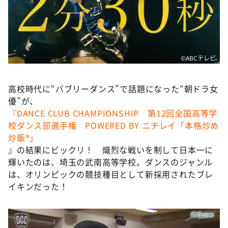
DAIGOも台所 ～きょうの献立 何にする？～
本日はダイアンなり！シーズン２
朝だ！生です旅サラダ
教えて！ニュースライブ 正義のミカタ
©️ABCテレビ
ＬＩＦＥ～夢のカタチ～
高校時代に“バブリーダンス”で話題になった“朝ドラ女
新婚さんいらっしゃい！
優”が、
ポツンと一軒家
『DANCE CLUB CHAMPIONSHIP 第12回全国高等学
校ダンス部選手権 POWERED BY ニチレイ「本格炒め
ザキ山小屋本館
炒飯®」
ぺこぱのまるスポ
』の結果にビックリ！ 熾烈な戦いを制して日本一に
輝いたのは、埼玉の武南高等学校。ダンスのジャンル
アナ回覧板
は、オリンピックの競技種目として新採用されたブレ
イキンだった！