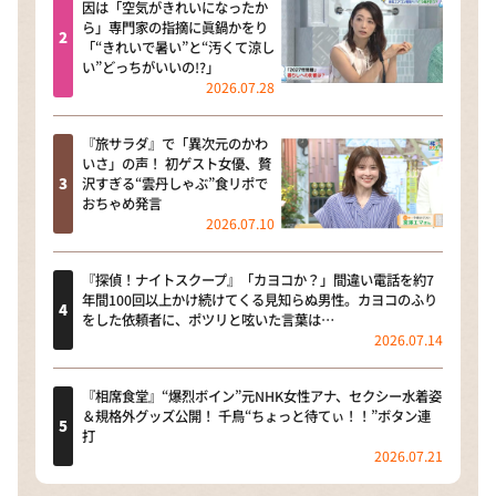
因は「空気がきれいになったか
ら」専門家の指摘に眞鍋かをり
「“きれいで暑い”と“汚くて涼し
い”どっちがいいの!?」
2026.07.28
『旅サラダ』で「異次元のかわ
いさ」の声！ 初ゲスト女優、贅
沢すぎる“雲丹しゃぶ”食リポで
おちゃめ発言
2026.07.10
『探偵！ナイトスクープ』「カヨコか？」間違い電話を約7
年間100回以上かけ続けてくる見知らぬ男性。カヨコのふり
をした依頼者に、ポツリと呟いた言葉は…
2026.07.14
『相席食堂』“爆烈ボイン”元NHK女性アナ、セクシー水着姿
＆規格外グッズ公開！ 千鳥“ちょっと待てぃ！！”ボタン連
打
2026.07.21