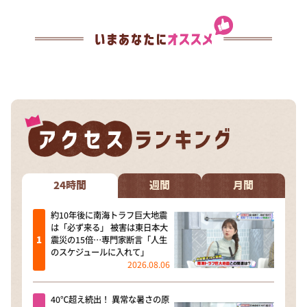
24時間
週間
月間
約10年後に南海トラフ巨大地震
は「必ず来る」 被害は東日本大
震災の15倍…専門家断言「人生
のスケジュールに入れて」
2026.08.06
40℃超え続出！ 異常な暑さの原