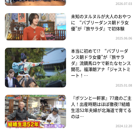
2026.07.03
未知のヌルヌルが大人のおやつ
に “バブリーダンス朝ドラ女
優”が『旅サラダ』で初体験
2025.06.06
本当に初めて!? “バブリーダ
ンス朝ドラ女優”が『旅サラ
ダ』流鏑馬ロケで新たなセンス
開花。福澤朗アナ「ジャストミ
ート！…
2025.01.08
『ポツンと一軒家』77歳のご主
人！出産時期はほぼ徹夜⁉結婚
生活52年夫婦が北海道で育てる
のは…
2024.12.20