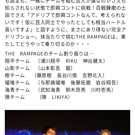
も設定も、一緒にチームを組む芸人が誰なのかさえも
知らされない状態で即興コントに挑戦！百戦錬磨の土
田でさえ「アドリブで即興コントなんて、考えられな
いです！仮に芸人同士でやったとしても相当ハードル
高いですよ」と話すように、まさにあり得ない完全ア
ドリブショー。体当たりで挑むTHE RAMPAGEは、果
たしてどうやって乗り切るのか・・・
THE RAMPAGEのチーム割り振りは…
翔平チーム （浦川翔平 RIKU 神谷健太）
山彰チーム （山本彰吾 龍）
樹チーム （藤原樹 長谷川慎 吉野北人）
瑠唯チーム （与那嶺瑠唯 後藤拓磨 岩谷翔吾）
海青チーム （武知海青 鈴木昂秀 川村壱馬）
陣チーム （陣 LIKIYA）