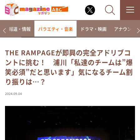
ー
報道・情報
バラエティ・音楽
ドラマ・映画
アナウンサ
THE RAMPAGEが即興の完全アドリブコ
ントに挑む！ 浦川「私達のチームは”爆
なるみ・岡村の過ぎるTV
笑必須”だと思います」気になるチーム割
相席食堂
り振りは…？
これ余談なんですけど・・・
～人生密着トークバラエティ！～ やすとものいたっ
2024.09.04
て真剣です
探偵！ナイトスクープ
news おかえり
河合＆A.B.C-Z塚田×福井アナ「なんでやねん！？」
（news おかえり）