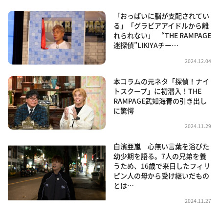
「おっぱいに脳が支配されてい
る」「グラビアアイドルから離
れられない」 “THE RAMPAGE
迷探偵”LIKIYAチー…
2024.12.04
本コラムの元ネタ「探偵！ナイ
トスクープ」に初潜入！THE
RAMPAGE武知海青の引き出し
に驚愕
2024.11.29
白濱亜嵐 心無い言葉を浴びた
幼少期を語る。7人の兄弟を養
うため、16歳で来日したフィリ
ピン人の母から受け継いだもの
とは…
2024.11.27