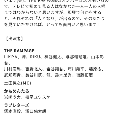
います(笑)。THE RAMPAGEのメンバーは16人もいるの
で、テレビで初めて見る人はなかなか一人一人の人柄
まではわからないと思いますが、即興で何かをする
と、それぞれの「人となり」が出るので、そのあたり
を見ていただければ、とっても面白いと思います！
【出演者】
THE RAMPAGE
LIKIYA、陣、RIKU、神谷健太、与那嶺瑠唯、山本彰
吾、
川村壱馬、吉野北人、岩谷翔吾、浦川翔平、藤原樹、
武知海青、長谷川慎、龍、鈴木昂秀、後藤拓磨
土田晃之
(MC)
かもめんたる
岩崎う大、槙尾ユウスケ
ラブレターズ
塚本直毅、溜口佑太朗