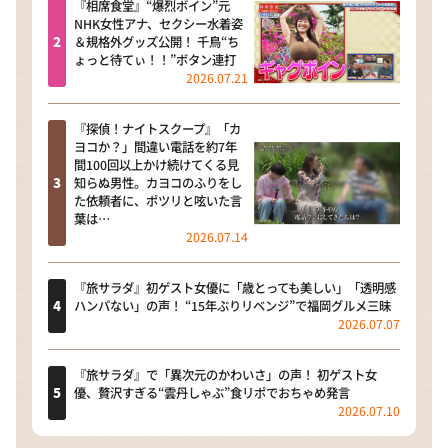
『相席食堂』“爆烈ボイン”元
NHK女性アナ、セクシー水着姿
＆規格外グッズ公開！ 千鳥“ち
ょっと待てぃ！！”ボタン連打
2026.07.21
『探偵！ナイトスクープ』「カ
ヨコか？」間違い電話を約7年
間100回以上かけ続けてくる見
知らぬ男性。カヨコのふりをし
た依頼者に、ポツリと呟いた言
葉は…
2026.07.14
『旅サラダ』初ゲスト女優に「歳とっても美しい」「透明感
ハンパない」の声！ “15年ぶりリベンジ”で福岡グルメ三昧
2026.07.07
『旅サラダ』で「異次元のかわいさ」の声！ 初ゲスト女
優、贅沢すぎる“雲丹しゃぶ”食リポでおちゃめ発言
2026.07.10