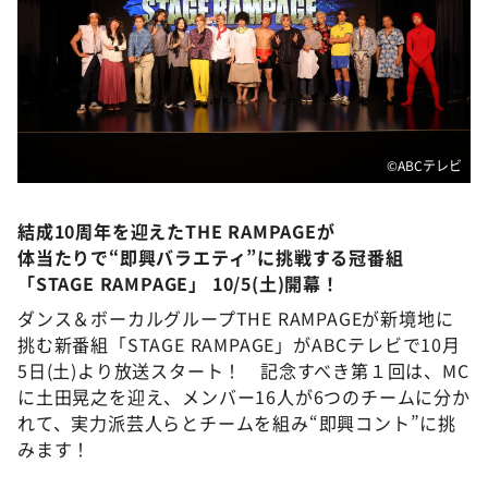
DAIGOも台所 ～きょうの献立 何にする？～
本日はダイアンなり！シーズン２
朝だ！生です旅サラダ
教えて！ニュースライブ 正義のミカタ
ＬＩＦＥ～夢のカタチ～
©️ABCテレビ
新婚さんいらっしゃい！
結成10周年を迎えたTHE RAMPAGEが
ポツンと一軒家
体当たりで“即興バラエティ”に挑戦する冠番組
ザキ山小屋本館
「STAGE RAMPAGE」 10/5(土)開幕！
ぺこぱのまるスポ
ダンス＆ボーカルグループTHE RAMPAGEが新境地に
挑む新番組「STAGE RAMPAGE」がABCテレビで10月
アナ回覧板
5日(土)より放送スタート！ 記念すべき第１回は、MC
に土田晃之を迎え、メンバー16人が6つのチームに分か
れて、実力派芸人らとチームを組み“即興コント”に挑
みます！