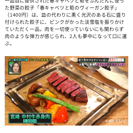
一品目に提供された春キャベツと筍をふんだんに使っ
た野菜の餃子「春キャベツと筍のヴィーガン餃子」
（1400円）は、皿の代わりに黒く光沢のある石に盛り
付けられた餃子に、ピンクがかった淡雪塩を振りかけ
ていただく一品。肉を一切使っていないにも関わらず
肉のような弾力が感じられ、2人も夢中になって口に運
ぶ。
©ABCテレビ