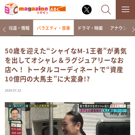
ー
報道・情報
バラエティ・音楽
ドラマ・映画
アナウンサ
50歳を迎えた“シャイなM-1王者”が勇気
を出してオシャレ＆ラグジュアリーなお
なるみ・岡村の過ぎるTV
店へ！ トータルコーディネートで“資産
相席食堂
10億円の大馬主”に大変身!?
これ余談なんですけど・・・
～人生密着トークバラエティ！～ やすとものいたっ
2024.07.22
て真剣です
探偵！ナイトスクープ
news おかえり
河合＆A.B.C-Z塚田×福井アナ「なんでやねん！？」
（news おかえり）