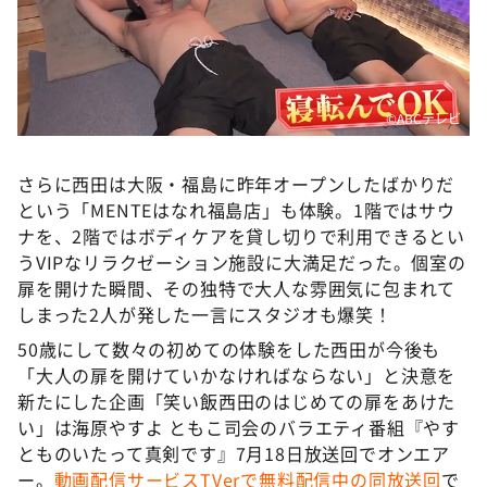
©ABCテレビ
さらに西田は大阪・福島に昨年オープンしたばかりだ
という「MENTEはなれ福島店」も体験。1階ではサウ
ナを、2階ではボディケアを貸し切りで利用できるとい
うVIPなリラクゼーション施設に大満足だった。個室の
扉を開けた瞬間、その独特で大人な雰囲気に包まれて
しまった2人が発した一言にスタジオも爆笑！
50歳にして数々の初めての体験をした西田が今後も
「大人の扉を開けていかなければならない」と決意を
新たにした企画「笑い飯西田のはじめての扉をあけた
い」は海原やすよ ともこ司会のバラエティ番組『やす
とものいたって真剣です』7月18日放送回でオンエア
ー。
動画配信サービスTVerで無料配信中の同放送回
で