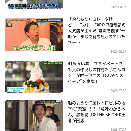
2026.08.06
「紛れもなくカレーやけ
ど…」“カレーEXPO”3度制覇の
人気店が生んだ“常識を覆す”一
皿が「まじで待ち焦がれていた
フー…
2026.08.04
41歳同い年！ プライベートで
も大の仲良しの甘党おじさんコ
ンビが唯一無二の“ひんやりス
イーツ”を満喫！
2026.07.30
船のような洋風レトロビルの地
下に“茶室”！？「意味わからへ
ん」扉を開けたTHE SECOND王
者が困惑
2026.07.27