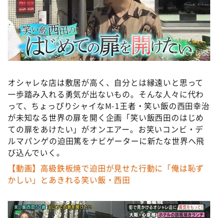
DAIGOも台所 ～きょうの献立 何にする？～
本日はダイアンなり！シーズン２
朝だ！生です旅サラダ
©ABCテレビ
教えて！ニュースライブ 正義のミカタ
ＬＩＦＥ～夢のカタチ～
オシャレな店は敷居が高く、自分とは縁遠いと思って
新婚さんいらっしゃい！
一歩踏み入れる勇気が出ないもの。そんな人々に代わ
ポツンと一軒家
って、ちょっぴりシャイなM-1王者・笑い飯の西田幸治
が未知なる世界の扉を開く企画「笑い飯西田のはじめ
ザキ山小屋本館
ての扉をあけたい」がオンエアー。お笑いコンビ・デ
ぺこぱのまるスポ
ルマパンゲの迫田篤をナビゲーターに新たな世界へ飛
び込んでいく。
アナ回覧板
【動画】高級鉄板焼で迫田が見せた行動に「俺は恥ず
かしい」とあきれる笑い飯・西田