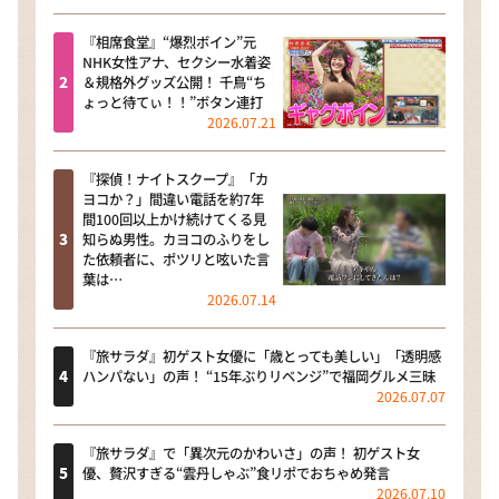
『相席食堂』“爆烈ボイン”元
NHK女性アナ、セクシー水着姿
＆規格外グッズ公開！ 千鳥“ち
ょっと待てぃ！！”ボタン連打
2026.07.21
『探偵！ナイトスクープ』「カ
ヨコか？」間違い電話を約7年
間100回以上かけ続けてくる見
知らぬ男性。カヨコのふりをし
た依頼者に、ポツリと呟いた言
葉は…
2026.07.14
『旅サラダ』初ゲスト女優に「歳とっても美しい」「透明感
ハンパない」の声！ “15年ぶりリベンジ”で福岡グルメ三昧
2026.07.07
『旅サラダ』で「異次元のかわいさ」の声！ 初ゲスト女
優、贅沢すぎる“雲丹しゃぶ”食リポでおちゃめ発言
2026.07.10