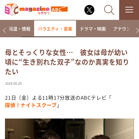
ー
報道・情報
バラエティ・音楽
ドラマ・映画
アナウンサ
母とそっくりな女性… 彼女は母が幼い
頃に“生き別れた双子”なのか真実を知り
なるみ・岡村の過ぎるTV
たい
相席食堂
これ余談なんですけど・・・
2024.06.20
～人生密着トークバラエティ！～ やすとものいたっ
て真剣です
21日（金）よる11時17分放送のABCテレビ「
探偵！ナイトスクープ
」
探偵！ナイトスクープ
news おかえり
河合＆A.B.C-Z塚田×福井アナ「なんでやねん！？」
（news おかえり）