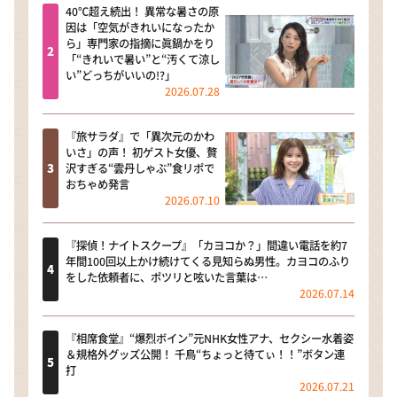
40℃超え続出！ 異常な暑さの原
因は「空気がきれいになったか
ら」専門家の指摘に眞鍋かをり
「“きれいで暑い”と“汚くて涼し
い”どっちがいいの!?」
2026.07.28
『旅サラダ』で「異次元のかわ
いさ」の声！ 初ゲスト女優、贅
沢すぎる“雲丹しゃぶ”食リポで
おちゃめ発言
2026.07.10
『探偵！ナイトスクープ』「カヨコか？」間違い電話を約7
年間100回以上かけ続けてくる見知らぬ男性。カヨコのふり
をした依頼者に、ポツリと呟いた言葉は…
2026.07.14
『相席食堂』“爆烈ボイン”元NHK女性アナ、セクシー水着姿
＆規格外グッズ公開！ 千鳥“ちょっと待てぃ！！”ボタン連
打
2026.07.21