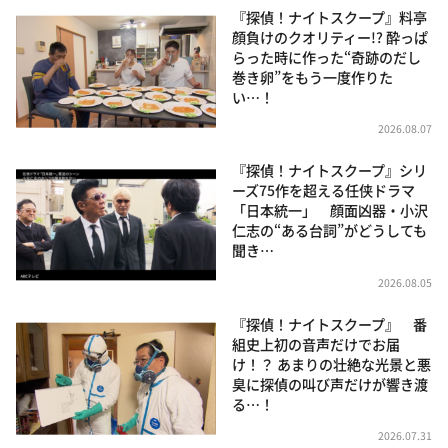
『探偵！ナイトスクープ』料亭
顔負けのクオリティー!? 酔っぱ
らった時に作った“奇跡のだし
巻き卵”をもう一度作りた
い…！
2026.08.07
『探偵！ナイトスクープ』シリ
ーズ75作を超える任侠ドラマ
「日本統一」 顔面凶器・小沢
仁志の“ある台詞”がどうしても
聞き…
2026.08.05
『探偵！ナイトスクープ』 番
組史上初の音声だけでお届
け！？ あまりの壮絶な光景と悪
臭に探偵の叫び声だけが響き渡
る…！
2026.07.31