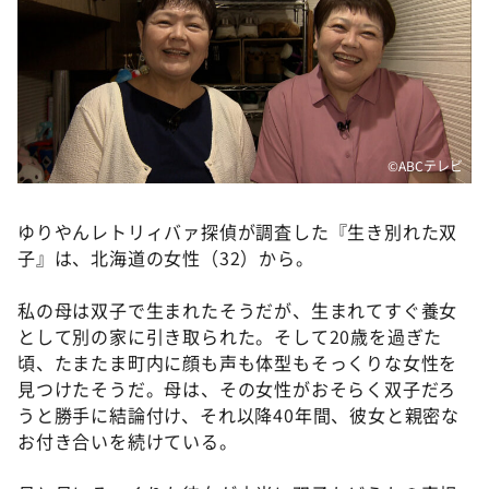
DAIGOも台所 ～きょうの献立 何にする？～
本日はダイアンなり！シーズン２
朝だ！生です旅サラダ
教えて！ニュースライブ 正義のミカタ
ＬＩＦＥ～夢のカタチ～
©ABCテレビ
新婚さんいらっしゃい！
ゆりやんレトリィバァ探偵が調査した『生き別れた双
ポツンと一軒家
子』は、北海道の女性（32）から。
ザキ山小屋本館
私の母は双子で生まれたそうだが、生まれてすぐ養女
ぺこぱのまるスポ
として別の家に引き取られた。そして20歳を過ぎた
アナ回覧板
頃、たまたま町内に顔も声も体型もそっくりな女性を
見つけたそうだ。母は、その女性がおそらく双子だろ
うと勝手に結論付け、それ以降40年間、彼女と親密な
お付き合いを続けている。