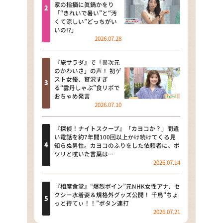
河合＆A.B.C-Z塚田×福井アナ
家の指摘に眞鍋かをり
「“きれいで暑い”と“汚
「なんでやねん！？」（news お
くて涼しい”どっちがい
かえり）
いの!?」
2026.07.28
DAIGOも台所 ～きょうの献立 何
にする？～
『旅サラダ』で「異次元
のかわいさ」の声！ 初ゲ
本日はダイアンなり！シーズン２
スト女優、贅沢すぎ
る“雲丹しゃぶ”食リポで
朝だ！生です旅サラダ
おちゃめ発言
2026.07.10
教えて！ニュースライブ 正義の
ミカタ
『探偵！ナイトスクープ』「カヨコか？」間違
い電話を約7年間100回以上かけ続けてくる見
ＬＩＦＥ～夢のカタチ～
知らぬ男性。カヨコのふりをした依頼者に、ポ
ツリと呟いた言葉は…
2026.07.14
新婚さんいらっしゃい！
ポツンと一軒家
『相席食堂』“爆烈ボイン”元NHK女性アナ、セ
クシー水着姿＆規格外グッズ公開！ 千鳥“ちょ
っと待てぃ！！”ボタン連打
ザキ山小屋本館
2026.07.21