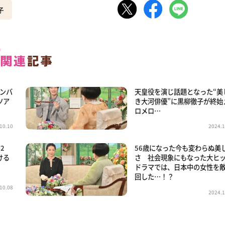
子
メンバ
天皇役を演じ話題となった“美
ツア
き大河俳優”に黒柳徹子が終始
ロメロ…
10.10
2024.1
2
56歳になった今も変わらぬ美
ける
さ 社会現象にもなった大ヒ
ドラマでは、日本中の女性を
回した…！？
10.08
2024.1