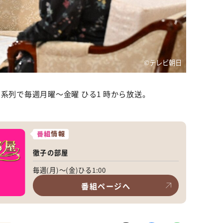
©テレビ朝日
系列で毎週月曜～金曜 ひる1 時から放送。
番組
情報
徹子の部屋
毎週(月)～(金)ひる1:00
番組ページへ