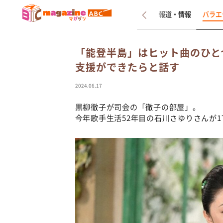
新着
インタビュー
報道・情報
バラエ
「能登半島」はヒット曲のひと
支援ができたらと話す
2024.06.17
黒柳徹子が司会の「徹子の部屋」。
今年歌手生活52年目の石川さゆりさんが17