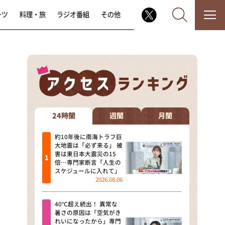
ーツ
料理・旅
ラジオ番組
その他
なるみ・岡村の過ぎるTV
相席食堂
24時間
週間
月間
これ余談なんですけど・・・
約10年後に南海トラフ巨
大地震は「必ず来る」 被
害は東日本大震災の15
～人生密着トークバラエティ！
倍…専門家断言「人生の
～ やすとものいたって真剣です
スケジュールに入れて」
2026.08.06
探偵！ナイトスクープ
40℃超え続出！ 異常な
news おかえり
暑さの原因は「空気がき
れいになったから」専門