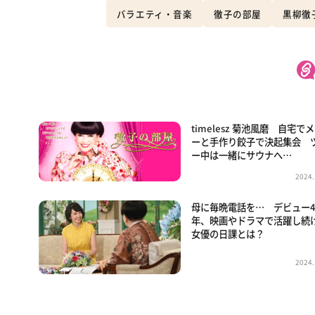
バラエティ・音楽
徹子の部屋
黒柳徹
timelesz 菊池風磨 自宅で
ーと手作り餃子で決起集会 
ー中は一緒にサウナへ…
2024.
母に毎晩電話を… デビュー4
年、映画やドラマで活躍し続
女優の日課とは？
2024.