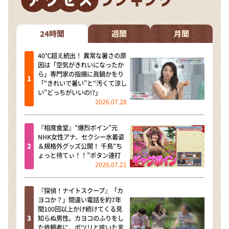
24時間
週間
月間
40℃超え続出！ 異常な暑さの原
因は「空気がきれいになったか
ら」専門家の指摘に眞鍋かをり
「“きれいで暑い”と“汚くて涼し
い”どっちがいいの!?」
2026.07.28
『相席食堂』“爆烈ボイン”元
NHK女性アナ、セクシー水着姿
＆規格外グッズ公開！ 千鳥“ち
ょっと待てぃ！！”ボタン連打
2026.07.21
『探偵！ナイトスクープ』「カ
ヨコか？」間違い電話を約7年
間100回以上かけ続けてくる見
知らぬ男性。カヨコのふりをし
た依頼者に、ポツリと呟いた言