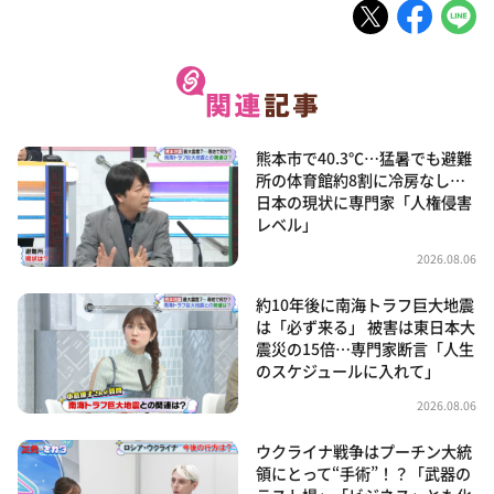
熊本市で40.3℃…猛暑でも避難
所の体育館約8割に冷房なし…
日本の現状に専門家「人権侵害
レベル」
2026.08.06
約10年後に南海トラフ巨大地震
は「必ず来る」 被害は東日本大
震災の15倍…専門家断言「人生
のスケジュールに入れて」
2026.08.06
ウクライナ戦争はプーチン大統
領にとって“手術”！？「武器の