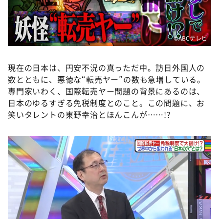
DAIGOも台所 ～きょうの献立 何にする？～
本日はダイアンなり！シーズン２
朝だ！生です旅サラダ
©️ABCテレビ
教えて！ニュースライブ 正義のミカタ
現在の日本は、円安不況の真っただ中。訪日外国人の
ＬＩＦＥ～夢のカタチ～
数とともに、悪徳な“転売ヤー”の数も急増している。
新婚さんいらっしゃい！
専門家いわく、国際転売ヤー問題の背景にあるのは、
日本のゆるすぎる免税制度とのこと。この問題に、お
ポツンと一軒家
笑いタレントの東野幸治とほんこんが……!?
ザキ山小屋本館
ぺこぱのまるスポ
アナ回覧板