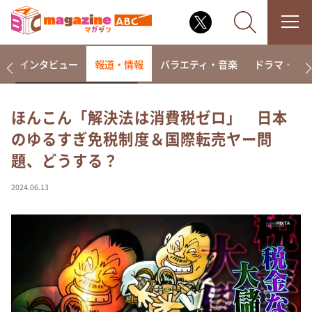
着
インタビュー
報道・情報
バラエティ・音楽
ドラマ・映
ほんこん「解決法は消費税ゼロ」 日本
のゆるすぎ免税制度＆国際転売ヤー問
なるみ・岡村の過ぎるTV
題、どうする？
相席食堂
これ余談なんですけど・・・
2024.06.13
～人生密着トークバラエティ！～ やすとものいたっ
て真剣です
探偵！ナイトスクープ
news おかえり
河合＆A.B.C-Z塚田×福井アナ「なんでやねん！？」
（news おかえり）