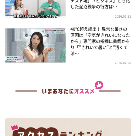
テスト場」「ビジネス」とも化
した泥沼戦争の行方は…
2026.07.31
40℃超え続出！ 異常な暑さの
原因は「空気がきれいになった
から」専門家の指摘に眞鍋かを
り「“きれいで暑い”と“汚くて
涼…
2026.07.28