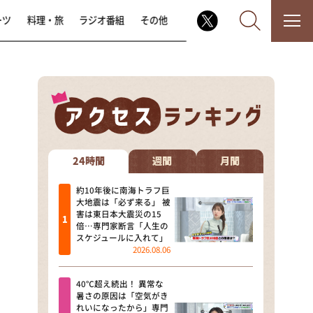
ーツ
料理・旅
ラジオ番組
その他
なるみ・岡村の過ぎるTV
相席食堂
24時間
週間
月間
これ余談なんですけど・・・
約10年後に南海トラフ巨
大地震は「必ず来る」 被
害は東日本大震災の15
～人生密着トークバラエティ！
倍…専門家断言「人生の
～ やすとものいたって真剣です
スケジュールに入れて」
2026.08.06
探偵！ナイトスクープ
40℃超え続出！ 異常な
news おかえり
暑さの原因は「空気がき
れいになったから」専門