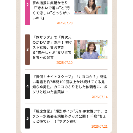
河合＆A.B.C-Z塚田×福井アナ
家の指摘に眞鍋かをり
「“きれいで暑い”と“汚
「なんでやねん！？」（news お
くて涼しい”どっちがい
かえり）
いの!?」
2026.07.28
DAIGOも台所 ～きょうの献立 何
にする？～
『旅サラダ』で「異次元
のかわいさ」の声！ 初ゲ
本日はダイアンなり！シーズン２
スト女優、贅沢すぎ
る“雲丹しゃぶ”食リポで
朝だ！生です旅サラダ
おちゃめ発言
2026.07.10
教えて！ニュースライブ 正義の
ミカタ
『探偵！ナイトスクープ』「カヨコか？」間違
い電話を約7年間100回以上かけ続けてくる見
ＬＩＦＥ～夢のカタチ～
知らぬ男性。カヨコのふりをした依頼者に、ポ
ツリと呟いた言葉は…
2026.07.14
新婚さんいらっしゃい！
ポツンと一軒家
『相席食堂』“爆烈ボイン”元NHK女性アナ、セ
クシー水着姿＆規格外グッズ公開！ 千鳥“ちょ
っと待てぃ！！”ボタン連打
ザキ山小屋本館
2026.07.21