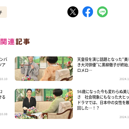
子
メンバ
天皇役を演じ話題となった“美
ツア
き大河俳優”に黒柳徹子が終始
ロメロ…
10.10
2024.1
2
56歳になった今も変わらぬ美
ける
さ 社会現象にもなった大ヒ
ドラマでは、日本中の女性を
回した…！？
10.08
2024.1