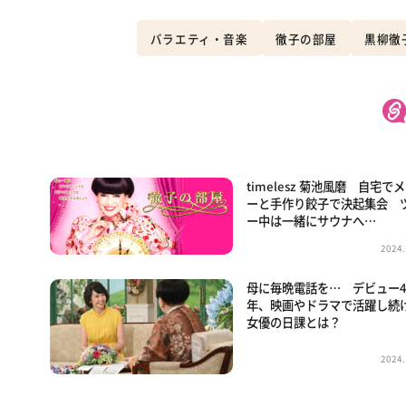
バラエティ・音楽
徹子の部屋
黒柳徹
timelesz 菊池風磨 自宅で
ーと手作り餃子で決起集会 
ー中は一緒にサウナへ…
2024.
母に毎晩電話を… デビュー4
年、映画やドラマで活躍し続
女優の日課とは？
2024.