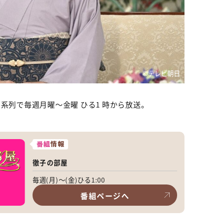
©テレビ朝日
系列で毎週月曜～金曜 ひる1 時から放送。
番組
情報
徹子の部屋
毎週(月)～(金)ひる1:00
番組ページへ