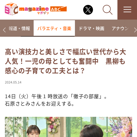
ー
報道・情報
バラエティ・音楽
ドラマ・映画
アナウンサ
高い演技力と美しさで幅広い世代から大
人気！一児の母としても奮闘中 黒柳も
なるみ・岡村の過ぎるTV
感心の子育ての工夫とは？
相席食堂
これ余談なんですけど・・・
2024.05.14
～人生密着トークバラエティ！～ やすとものいたっ
て真剣です
14日（火）午後 1 時放送の「徹子の部屋」。
石原さとみさんをお迎えする。
探偵！ナイトスクープ
news おかえり
河合＆A.B.C-Z塚田×福井アナ「なんでやねん！？」
（news おかえり）