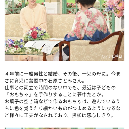
DAIGOも台所 ～きょうの献立 何にする？～
本日はダイアンなり！シーズン２
朝だ！生です旅サラダ
教えて！ニュースライブ 正義のミカタ
ＬＩＦＥ～夢のカタチ～
新婚さんいらっしゃい！
©テレビ朝日
ポツンと一軒家
ザキ山小屋本館
４年前に一般男性と結婚、その後、一児の母に。今ま
さに育児に奮闘中の石原さとみさん。
ぺこぱのまるスポ
仕事との両立で時間のない中でも、最近は子どもの
アナ回覧板
「おもちゃ」を手作りすることに夢中だとか。
お菓子の空き箱などで作るおもちゃは、遊んでいるう
ちに色を覚えたり細かいものがつまめるようになるな
ど様々に工夫がなされており、黒柳は感心しきり。