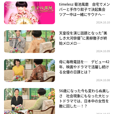
timelesz 菊池風磨 自宅でメン
バーと手作り餃子で決起集会
ツアー中は一緒にサウナへ…
2024.10.10
天皇役を演じ話題となった“美
しき大河俳優”に黒柳徹子が終
始メロメロ…
2024.10.09
母に毎晩電話を… デビュー42
年、映画やドラマで活躍し続け
る女優の日課とは？
2024.10.08
56歳になった今も変わらぬ美し
さ 社会現象にもなった大ヒッ
トドラマでは、日本中の女性を
敵に回した…！？
2024.10.07