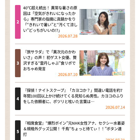
40℃超え続出！ 異常な暑さの原
因は「空気がきれいになったか
ら」専門家の指摘に眞鍋かをり
「“きれいで暑い”と“汚くて涼し
い”どっちがいいの!?」
2026.07.28
『旅サラダ』で「異次元のかわ
いさ」の声！ 初ゲスト女優、贅
沢すぎる“雲丹しゃぶ”食リポで
おちゃめ発言
2026.07.10
『探偵！ナイトスクープ』「カヨコか？」間違い電話を約7
年間100回以上かけ続けてくる見知らぬ男性。カヨコのふり
をした依頼者に、ポツリと呟いた言葉は…
2026.07.14
『相席食堂』“爆烈ボイン”元NHK女性アナ、セクシー水着姿
＆規格外グッズ公開！ 千鳥“ちょっと待てぃ！！”ボタン連
打
2026.07.21